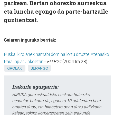
parkean. Bertan ohorezko aurreskua
eta luncha egongo da parte-hartzaile
guztientzat.
Gaiaren inguruko berriak:
Euskal kirolariek hamabi domina lortu dituzte Atenasko
Paralinpiar Jokoetan
-
EITB24
(2004 Ira 28)
KIROLAK
BERANGO
Irakurle agurgarria:
HIRUKA gure eskualdeko euskara hutsezko
hedabide bakarra da; egunero 10 udalerriren berri
ematen dugu, eta hilabetero doan duzu aldizkaria
kalean, tokiko komertzioetan zein erakunde