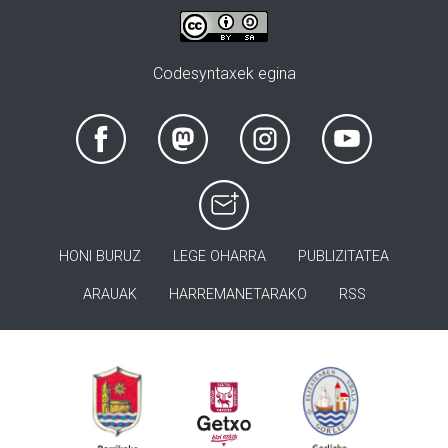
Codesyntaxek egina
HONI BURUZ
LEGE OHARRA
PUBLIZITATEA
ARAUAK
HARREMANETARAKO
RSS