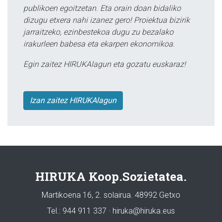
publikoen egoitzetan. Eta orain doan bidaliko
dizugu etxera nahi izanez gero! Proiektua bizirik
jarraitzeko, ezinbestekoa dugu zu bezalako
irakurleen babesa eta ekarpen ekonomikoa.
Egin zaitez HIRUKAlagun eta gozatu euskaraz!
Izan zaitez HIRUKAlagun
HIRUKA Koop.Sozietatea.
Martikoena 16, 2. solairua. 48992 Getxo
Tel.: 944 911 337 · hiruka@hiruka.eus