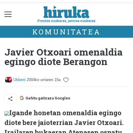
KOMUNITATEA
Javier Otxoari omenaldia
egingo diote Berangon
Ukberri
2004ko urriaren 15a
Gehitu gaitzazu Googlen
Igande honetan omenaldia egingo
diote bere jaioterrian Javier Otxoari.
Irailaren bukaeran Atenasen ospatu