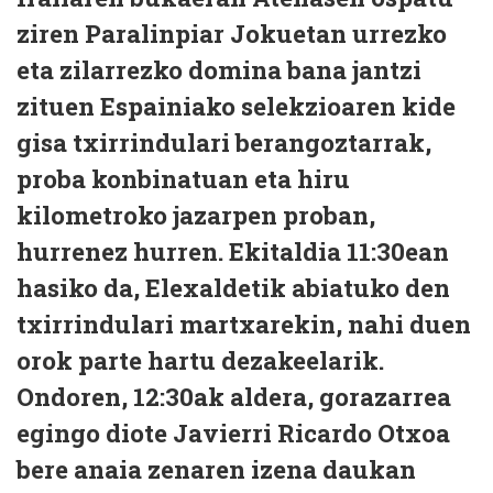
ziren Paralinpiar Jokuetan urrezko
eta zilarrezko domina bana jantzi
zituen Espainiako selekzioaren kide
gisa txirrindulari berangoztarrak,
proba konbinatuan eta hiru
kilometroko jazarpen proban,
hurrenez hurren. Ekitaldia 11:30ean
hasiko da, Elexaldetik abiatuko den
txirrindulari martxarekin, nahi duen
orok parte hartu dezakeelarik.
Ondoren, 12:30ak aldera, gorazarrea
egingo diote Javierri Ricardo Otxoa
bere anaia zenaren izena daukan