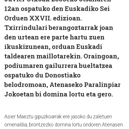
12an ospatuko den Euskadiko Sei
Orduen XXVII. edizioan.
Txirrindulari berangoztarrak joan
den urtean ere parte hartu zuen
ikuskizunean, orduan Euskadi
taldearen maillotarekin. Oraingoan,
podiumaren gailurrera bueltatzea
ospatuko du Donostiako
belodromoan, Atenaseko Paralinpiar
Jokoetan bi domina lortu eta gero.
Asier Maeztu gipuzkoarrak ere jasoko du zaletuen
omenaldia, brontzezko domina lortu ondoren Atenasen.