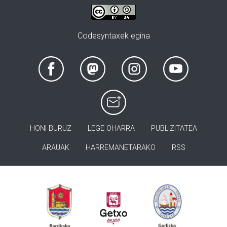
Codesyntaxek egina
HONI BURUZ
LEGE OHARRA
PUBLIZITATEA
ARAUAK
HARREMANETARAKO
RSS