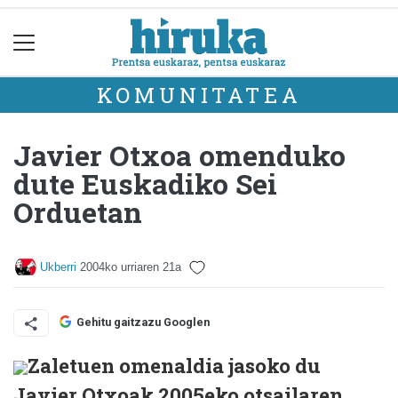
KOMUNITATEA
Javier Otxoa omenduko
dute Euskadiko Sei
Orduetan
Ukberri
2004ko urriaren 21a
Gehitu gaitzazu Googlen
Zaletuen omenaldia jasoko du
Javier Otxoak 2005eko otsailaren