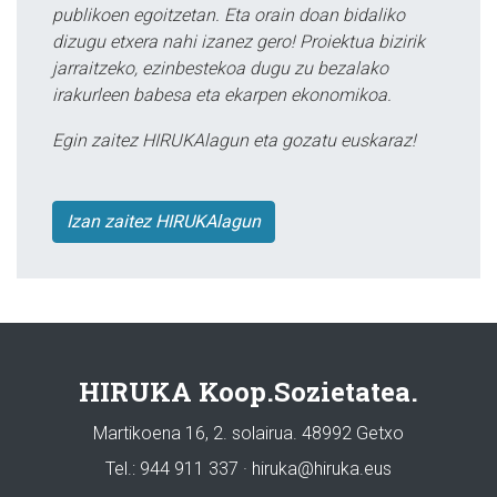
publikoen egoitzetan. Eta orain doan bidaliko
dizugu etxera nahi izanez gero! Proiektua bizirik
jarraitzeko, ezinbestekoa dugu zu bezalako
irakurleen babesa eta ekarpen ekonomikoa.
Egin zaitez HIRUKAlagun eta gozatu euskaraz!
Izan zaitez HIRUKAlagun
HIRUKA Koop.Sozietatea.
Martikoena 16, 2. solairua. 48992 Getxo
Tel.: 944 911 337 · hiruka@hiruka.eus