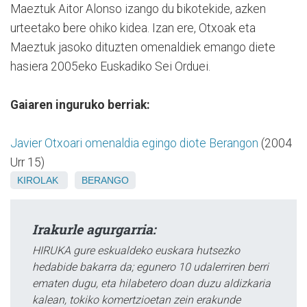
Maeztuk Aitor Alonso izango du bikotekide, azken
urteetako bere ohiko kidea. Izan ere, Otxoak eta
Maeztuk jasoko dituzten omenaldiek emango diete
hasiera 2005eko Euskadiko Sei Orduei.
Gaiaren inguruko berriak:
Javier Otxoari omenaldia egingo diote Berangon
(2004
Urr 15)
KIROLAK
BERANGO
Irakurle agurgarria:
HIRUKA gure eskualdeko euskara hutsezko
hedabide bakarra da; egunero 10 udalerriren berri
ematen dugu, eta hilabetero doan duzu aldizkaria
kalean, tokiko komertzioetan zein erakunde