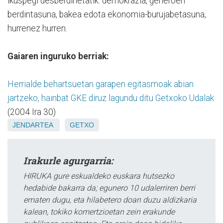
ikuspegi desberdinetatik: demokrazia, generoen
berdintasuna, bakea edota ekonomia-burujabetasuna,
hurrenez hurren.
Gaiaren inguruko berriak:
Herrialde behartsuetan garapen egitasmoak abian
jartzeko, hainbat GKE diruz lagundu ditu Getxoko Udalak
(2004 Ira 30)
JENDARTEA
GETXO
Irakurle agurgarria:
HIRUKA gure eskualdeko euskara hutsezko
hedabide bakarra da; egunero 10 udalerriren berri
ematen dugu, eta hilabetero doan duzu aldizkaria
kalean, tokiko komertzioetan zein erakunde