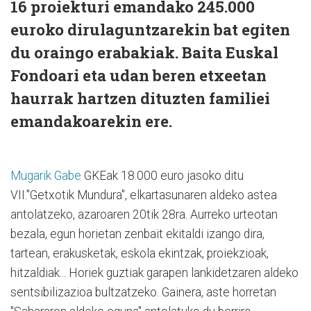
16 proiekturi emandako 245.000
euroko dirulaguntzarekin bat egiten
du oraingo erabakiak. Baita Euskal
Fondoari eta udan beren etxeetan
haurrak hartzen dituzten familiei
emandakoarekin ere.
Mugarik Gabe
GKEak 18.000 euro jasoko ditu
VII."Getxotik Mundura", elkartasunaren aldeko astea
antolatzeko, azaroaren 20tik 28ra. Aurreko urteotan
bezala, egun horietan zenbait ekitaldi izango dira,
tartean, erakusketak, eskola ekintzak, proiekzioak,
hitzaldiak... Horiek guztiak garapen lankidetzaren aldeko
sentsibilizazioa bultzatzeko. Gainera, aste horretan