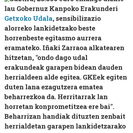
lau Gobernuz Kanpoko Erakunderi
Getxoko Udala
, sensibilizazio
alorreko lankidetzako beste
horrenbeste egitasmo aurrera
eramateko. Iñaki Zarraoa alkatearen
hitzetan, "ondo dago udal
erakundeak garapen bidean dauden
herrialdeen alde egitea. GKEek egiten
duten lana ezagutzera ematea
beharrezkoa da. Herritarrak lan
horretan konprometitzea ere bai".
Beharrizan handiak dituzten zenbait
herrialdetan garapen lankidetzarako