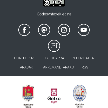
Codesyntaxek egina
HONI BURUZ
LEGE OHARRA
PUBLIZITATEA
ARAUAK
HARREMANETARAKO
RSS