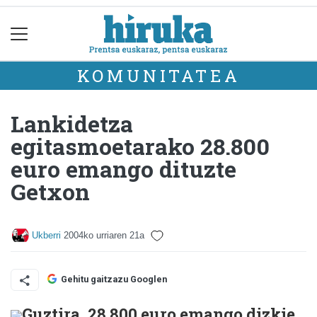
KOMUNITATEA
Lankidetza
egitasmoetarako 28.800
euro emango dituzte
Getxon
Ukberri
2004ko urriaren 21a
Gehitu gaitzazu Googlen
Guztira, 28.800 euro emango dizkie