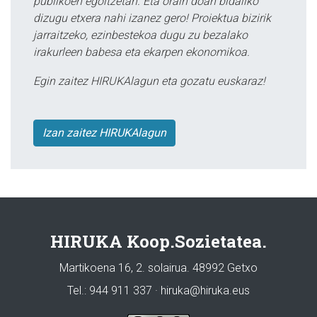
publikoen egoitzetan. Eta orain doan bidaliko
dizugu etxera nahi izanez gero! Proiektua bizirik
jarraitzeko, ezinbestekoa dugu zu bezalako
irakurleen babesa eta ekarpen ekonomikoa.
Egin zaitez HIRUKAlagun eta gozatu euskaraz!
Izan zaitez HIRUKAlagun
HIRUKA Koop.Sozietatea.
Martikoena 16, 2. solairua. 48992 Getxo
Tel.: 944 911 337 · hiruka@hiruka.eus