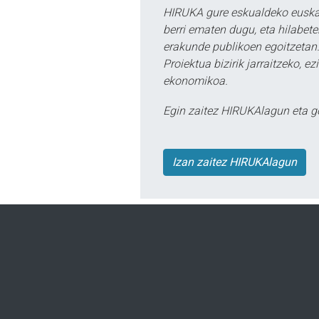
HIRUKA gure eskualdeko euskar
berri ematen dugu, eta hilabet
erakunde publikoen egoitzetan.
Proiektua bizirik jarraitzeko, 
ekonomikoa.
Egin zaitez HIRUKAlagun eta g
Izan zaitez HIRUKAlagun