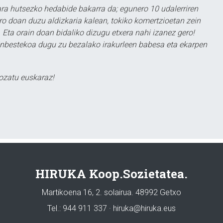
a hutsezko hedabide bakarra da; egunero 10 udalerriren
ero doan duzu aldizkaria kalean, tokiko komertzioetan zein
 Eta orain doan bidaliko dizugu etxera nahi izanez gero!
ezinbestekoa dugu zu bezalako irakurleen babesa eta ekarpen
ozatu euskaraz!
HIRUKA Koop.Sozietatea.
Martikoena 16, 2. solairua. 48992 Getxo
Tel.: 944 911 337 · hiruka@hiruka.eus