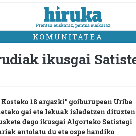
KOMUNITATEA
rudiak ikusgai Satist
e Kostako 18 argazki" goiburupean Uribe
etako gai eta lekuak isladatzen dituzten
usketa dago ikusgai Algortako Satistegi
ariak antolatu du eta ospe handiko