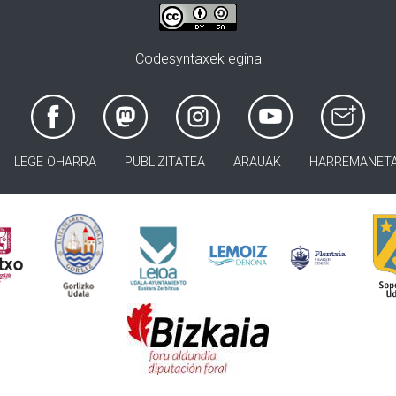
Codesyntaxek egina
LEGE OHARRA
PUBLIZITATEA
ARAUAK
HARREMANET