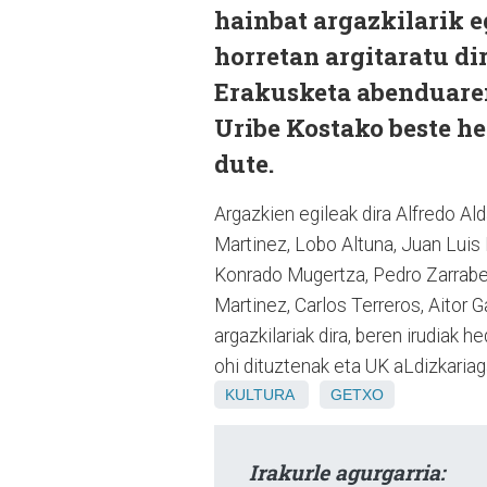
hainbat argazkilarik e
horretan argitaratu dir
Erakusketa abenduaren
Uribe Kostako beste h
dute.
Argazkien egileak dira Alfredo Al
Martinez, Lobo Altuna, Juan Luis
Konrado Mugertza, Pedro Zarrabeit
Martinez, Carlos Terreros, Aitor 
argazkilariak dira, beren irudiak 
ohi dituztenak eta UK aLdizkariag
KULTURA
GETXO
Irakurle agurgarria: