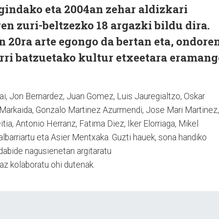
gindako eta 2004an zehar aldizkari
en zuri-beltzezko 18 argazki bildu dira.
 20ra arte egongo da bertan eta, ondoren
erri batzuetako kultur etxeetara eramang
dai, Jon Bernardez, Juan Gomez, Luis Jauregialtzo, Oskar
 Markaida, Gonzalo Martinez Azurmendi, Jose Mari Martinez,
ia, Antonio Herranz, Fatima Diez, Iker Elorriaga, Mikel
Galbarriartu eta Asier Mentxaka. Guzti hauek, sona handiko
hedabide nagusienetan argitaratu
az kolaboratu ohi dutenak.