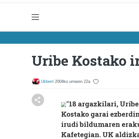
Uribe Kostako i
Ukberri
2004ko urriaren 22a
"18 argazkilari, Urib
Kostako garai ezberdin
irudi bildumaren erak
Kafetegian. UK aldizk