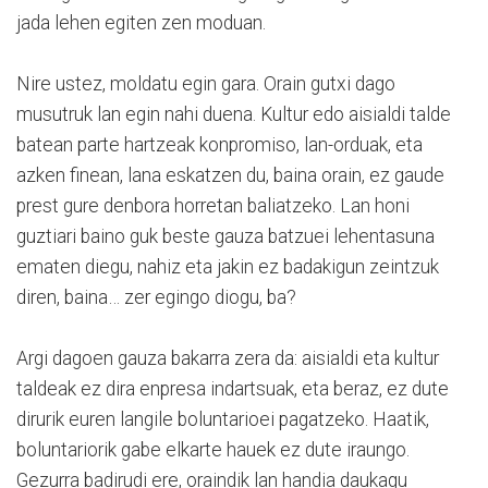
jada lehen egiten zen moduan.
Nire ustez, moldatu egin gara. Orain gutxi dago
musutruk lan egin nahi duena. Kultur edo aisialdi talde
batean parte hartzeak konpromiso, lan-orduak, eta
azken finean, lana eskatzen du, baina orain, ez gaude
prest gure denbora horretan baliatzeko. Lan honi
guztiari baino guk beste gauza batzuei lehentasuna
ematen diegu, nahiz eta jakin ez badakigun zeintzuk
diren, baina… zer egingo diogu, ba?
Argi dagoen gauza bakarra zera da: aisialdi eta kultur
taldeak ez dira enpresa indartsuak, eta beraz, ez dute
dirurik euren langile boluntarioei pagatzeko. Haatik,
boluntariorik gabe elkarte hauek ez dute iraungo.
Gezurra badirudi ere, oraindik lan handia daukagu