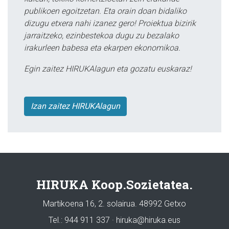
publikoen egoitzetan. Eta orain doan bidaliko
dizugu etxera nahi izanez gero! Proiektua bizirik
jarraitzeko, ezinbestekoa dugu zu bezalako
irakurleen babesa eta ekarpen ekonomikoa.
Egin zaitez HIRUKAlagun eta gozatu euskaraz!
Izan zaitez HIRUKAlagun
HIRUKA Koop.Sozietatea.
Martikoena 16, 2. solairua. 48992 Getxo
Tel.: 944 911 337 · hiruka@hiruka.eus