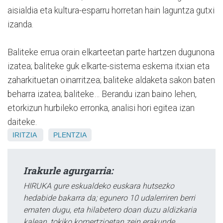
aisialdia eta kultura-esparru horretan hain laguntza gutxi
izanda.
Baliteke errua orain elkarteetan parte hartzen dugunona
izatea; baliteke guk elkarte-sistema eskema itxian eta
zaharkituetan oinarritzea; baliteke aldaketa sakon baten
beharra izatea; baliteke… Berandu izan baino lehen,
etorkizun hurbileko erronka, analisi hori egitea izan
daiteke.
IRITZIA
PLENTZIA
Irakurle agurgarria:
HIRUKA gure eskualdeko euskara hutsezko
hedabide bakarra da; egunero 10 udalerriren berri
ematen dugu, eta hilabetero doan duzu aldizkaria
kalean, tokiko komertzioetan zein erakunde