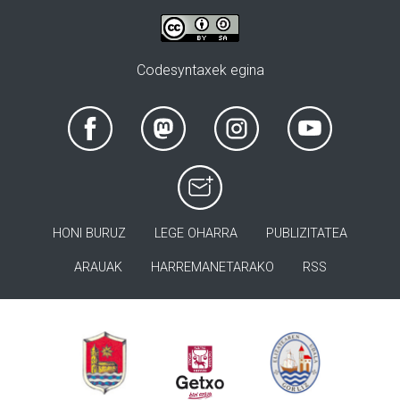
Codesyntaxek egina
HONI BURUZ
LEGE OHARRA
PUBLIZITATEA
ARAUAK
HARREMANETARAKO
RSS