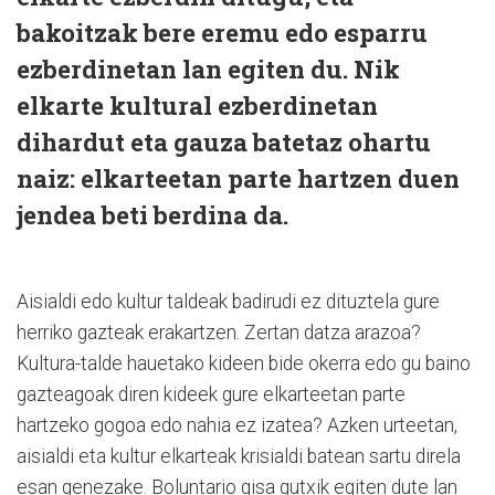
bakoitzak bere eremu edo esparru
ezberdinetan lan egiten du. Nik
elkarte kultural ezberdinetan
dihardut eta gauza batetaz ohartu
naiz: elkarteetan parte hartzen duen
jendea beti berdina da.
Aisialdi edo kultur taldeak badirudi ez dituztela gure
herriko gazteak erakartzen. Zertan datza arazoa?
Kultura-talde hauetako kideen bide okerra edo gu baino
gazteagoak diren kideek gure elkarteetan parte
hartzeko gogoa edo nahia ez izatea? Azken urteetan,
aisialdi eta kultur elkarteak krisialdi batean sartu direla
esan genezake. Boluntario gisa gutxik egiten dute lan