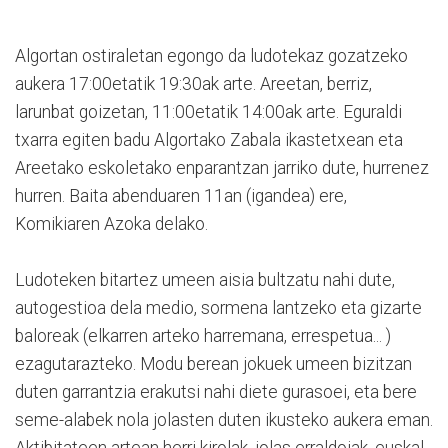
Algortan ostiraletan egongo da ludotekaz gozatzeko
aukera 17:00etatik 19:30ak arte. Areetan, berriz,
larunbat goizetan, 11:00etatik 14:00ak arte. Eguraldi
txarra egiten badu Algortako Zabala ikastetxean eta
Areetako eskoletako enparantzan jarriko dute, hurrenez
hurren. Baita abenduaren 11an (igandea) ere,
Komikiaren Azoka delako.
Ludoteken bitartez umeen aisia bultzatu nahi dute,
autogestioa dela medio, sormena lantzeko eta gizarte
baloreak (elkarren arteko harremana, errespetua... )
ezagutarazteko. Modu berean jokuek umeen bizitzan
duten garrantzia erakutsi nahi diete gurasoei, eta bere
seme-alabek nola jolasten duten ikusteko aukera eman.
Aktibitateen artean herri kirolak, jolas erraldoiak, euskal