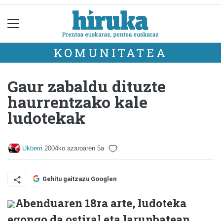
KOMUNITATEA
Gaur zabaldu dituzte
haurrentzako kale
ludotekak
Ukberri
2004ko azaroaren 5a
Gehitu gaitzazu Googlen
Abenduaren 18ra arte, ludoteka
egongo da ostiral eta larunbatean