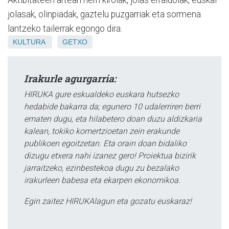
jolasak, olinpiadak, gaztelu puzgarriak eta sormena
lantzeko tailerrak egongo dira.
KULTURA
GETXO
Irakurle agurgarria:
HIRUKA gure eskualdeko euskara hutsezko
hedabide bakarra da; egunero 10 udalerriren berri
ematen dugu, eta hilabetero doan duzu aldizkaria
kalean, tokiko komertzioetan zein erakunde
publikoen egoitzetan. Eta orain doan bidaliko
dizugu etxera nahi izanez gero! Proiektua bizirik
jarraitzeko, ezinbestekoa dugu zu bezalako
irakurleen babesa eta ekarpen ekonomikoa.
Egin zaitez HIRUKAlagun eta gozatu euskaraz!