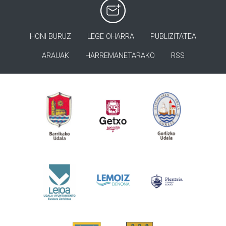
HONI BURUZ
LEGE OHARRA
PUBLIZITATEA
ARAUAK
HARREMANETARAKO
RSS