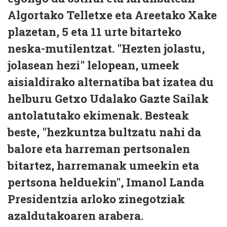
Algortako Telletxe eta Areetako Xake
plazetan, 5 eta 11 urte bitarteko
neska-mutilentzat. "Hezten jolastu,
jolasean hezi" lelopean, umeek
aisialdirako alternatiba bat izatea du
helburu Getxo Udalako Gazte Sailak
antolatutako ekimenak. Besteak
beste, "hezkuntza bultzatu nahi da
balore eta harreman pertsonalen
bitartez, harremanak umeekin eta
pertsona helduekin", Imanol Landa
Presidentzia arloko zinegotziak
azaldutakoaren arabera.