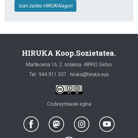
Izan zaitez HIRUKAlagun
HIRUKA Koop.Sozietatea.
Martikoena 16, 2. solairua. 48992 Getxo
Tel.: 944 911 337 · hiruka@hiruka.eus
Codesyntaxek egina