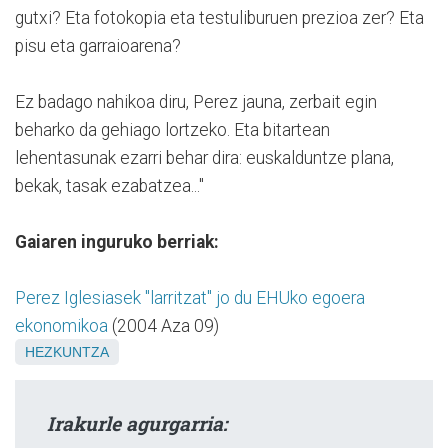
gutxi? Eta fotokopia eta testuliburuen prezioa zer? Eta
pisu eta garraioarena?
Ez badago nahikoa diru, Perez jauna, zerbait egin
beharko da gehiago lortzeko. Eta bitartean
lehentasunak ezarri behar dira: euskalduntze plana,
bekak, tasak ezabatzea..."
Gaiaren inguruko berriak:
Perez Iglesiasek "larritzat" jo du EHUko egoera
ekonomikoa
(2004 Aza 09)
HEZKUNTZA
Irakurle agurgarria: