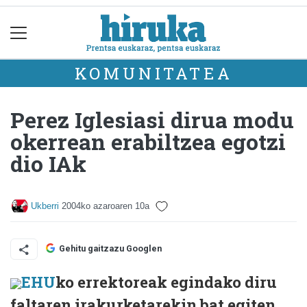
KOMUNITATEA
Perez Iglesiasi dirua modu
okerrean erabiltzea egotzi
dio IAk
Ukberri
2004ko azaroaren 10a
Gehitu gaitzazu Googlen
EHU
ko errektoreak egindako diru
faltaren irakurketarekin bat egiten