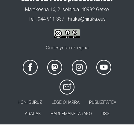
Martikoena 16, 2. solairua. 48992 Getxo
Tel.: 944 911 337 · hiruka@hiruka.eus
Codesyntaxek egina
HONI BURUZ
LEGE OHARRA
PUBLIZITATEA
ARAUAK
HARREMANETARAKO
RSS