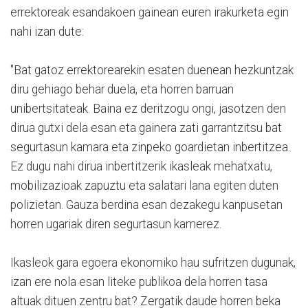
errektoreak esandakoen gainean euren irakurketa egin
nahi izan dute:
"Bat gatoz errektorearekin esaten duenean hezkuntzak
diru gehiago behar duela, eta horren barruan
unibertsitateak. Baina ez deritzogu ongi, jasotzen den
dirua gutxi dela esan eta gainera zati garrantzitsu bat
segurtasun kamara eta zinpeko goardietan inbertitzea.
Ez dugu nahi dirua inbertitzerik ikasleak mehatxatu,
mobilizazioak zapuztu eta salatari lana egiten duten
polizietan. Gauza berdina esan dezakegu kanpusetan
horren ugariak diren segurtasun kamerez.
Ikasleok gara egoera ekonomiko hau sufritzen dugunak,
izan ere nola esan liteke publikoa dela horren tasa
altuak dituen zentru bat? Zergatik daude horren beka