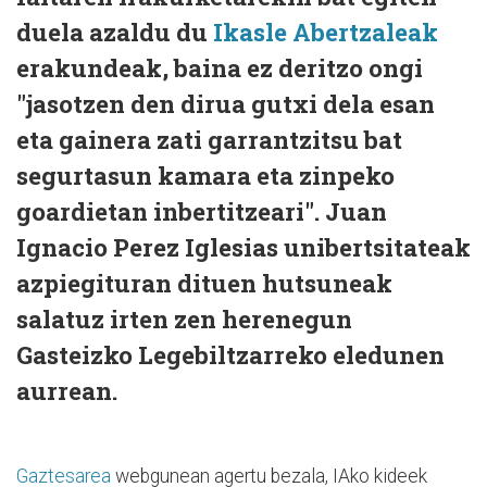
duela azaldu du
Ikasle Abertzaleak
erakundeak, baina ez deritzo ongi
"jasotzen den dirua gutxi dela esan
eta gainera zati garrantzitsu bat
segurtasun kamara eta zinpeko
goardietan inbertitzeari". Juan
Ignacio Perez Iglesias unibertsitateak
azpiegituran dituen hutsuneak
salatuz irten zen herenegun
Gasteizko Legebiltzarreko eledunen
aurrean.
Gaztesarea
webgunean agertu bezala, IAko kideek