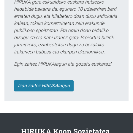
HIRUKA gure eskualdeko euskara hutsezko
hedabide bakarra da; egunero 10 udalerriren berri
ematen dugu, eta hilabetero doan duzu aldizkaria
kalean, tokiko komertzioetan zein erakunde
publikoen egoitzetan. Eta orain doan bidaliko
dizugu etxera nahi izanez gero! Proiektua bizirik
jarraitzeko, ezinbestekoa dugu zu bezalako
irakurleen babesa eta ekarpen ekonomikoa.
Egin zaitez HIRUKAlagun eta gozatu euskaraz!
Izan zaitez HIRUKAlagun
HIRUKA Koop.Sozietatea.