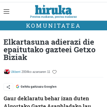
KOMUNITATEA
Elkartasuna adierazi die
epaitutako gazteei Getxo
Biziak
Ukberri
2004ko azaroaren 11
Gehitu gaitzazu Googlen
Gaur deklaratu behar izan duten
Algortako Gazte Asanbladako lau