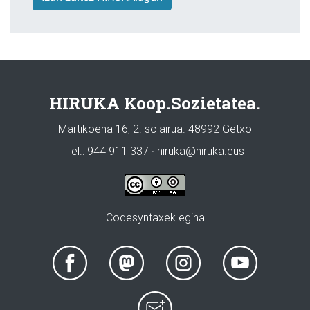
HIRUKA Koop.Sozietatea.
Martikoena 16, 2. solairua. 48992 Getxo
Tel.: 944 911 337 · hiruka@hiruka.eus
Codesyntaxek egina