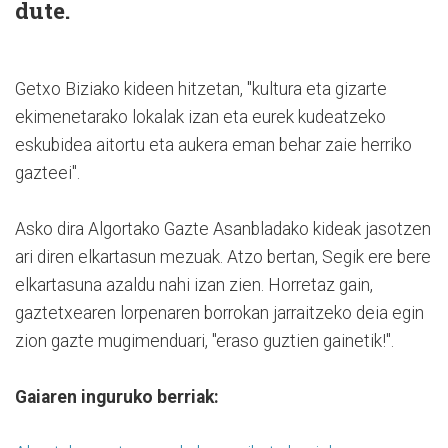
dute.
Getxo Biziako kideen hitzetan, "kultura eta gizarte
ekimenetarako lokalak izan eta eurek kudeatzeko
eskubidea aitortu eta aukera eman behar zaie herriko
gazteei".
Asko dira Algortako Gazte Asanbladako kideak jasotzen
ari diren elkartasun mezuak. Atzo bertan, Segik ere bere
elkartasuna azaldu nahi izan zien. Horretaz gain,
gaztetxearen lorpenaren borrokan jarraitzeko deia egin
zion gazte mugimenduari, "eraso guztien gainetik!".
Gaiaren inguruko berriak: