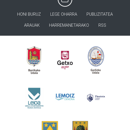
HONI BURUZ
LEGE OHARRA
PUBLIZITATEA
ARAUAK
HARREMANETARAKO
RSS