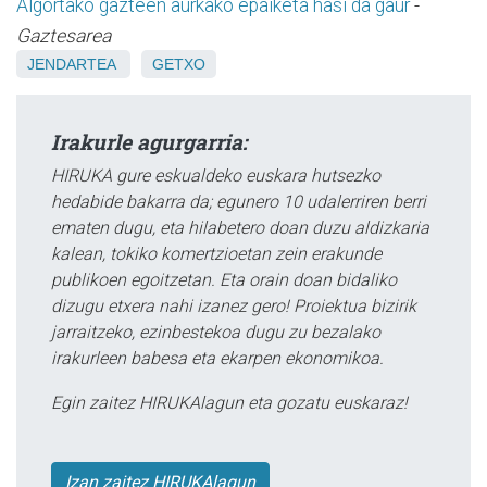
Algortako gazteen aurkako epaiketa hasi da gaur
-
Gaztesarea
JENDARTEA
GETXO
Irakurle agurgarria:
HIRUKA gure eskualdeko euskara hutsezko
hedabide bakarra da; egunero 10 udalerriren berri
ematen dugu, eta hilabetero doan duzu aldizkaria
kalean, tokiko komertzioetan zein erakunde
publikoen egoitzetan. Eta orain doan bidaliko
dizugu etxera nahi izanez gero! Proiektua bizirik
jarraitzeko, ezinbestekoa dugu zu bezalako
irakurleen babesa eta ekarpen ekonomikoa.
Egin zaitez HIRUKAlagun eta gozatu euskaraz!
Izan zaitez HIRUKAlagun