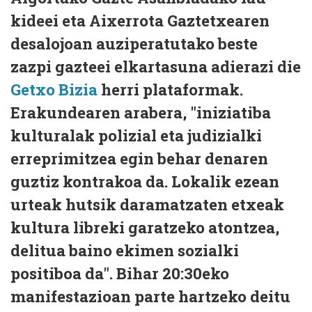
kideei eta Aixerrota Gaztetxearen
desalojoan auziperatutako beste
zazpi gazteei elkartasuna adierazi die
Getxo Bizia
herri plataformak.
Erakundearen arabera, "iniziatiba
kulturalak polizial eta judizialki
erreprimitzea egin behar denaren
guztiz kontrakoa da. Lokalik ezean
urteak hutsik daramatzaten etxeak
kultura libreki garatzeko atontzea,
delitua baino ekimen sozialki
positiboa da". Bihar 20:30eko
manifestazioan parte hartzeko deitu