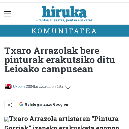
KOMUNITATEA
Txaro Arrazolak bere
pinturak erakutsiko ditu
Leioako campusean
Ukberri
2004ko azaroaren 19a
Gehitu gaitzazu Googlen
Txaro Arrazola artistaren "Pintura
Gorriak" izeneko erakusketa egongo