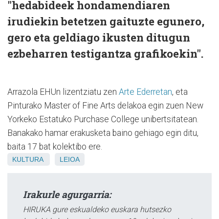
"hedabideek hondamendiaren
irudiekin betetzen gaituzte egunero,
gero eta geldiago ikusten ditugun
ezbeharren testigantza grafikoekin".
Arrazola EHUn lizentziatu zen
Arte Ederretan
, eta
Pinturako Master of Fine Arts delakoa egin zuen New
Yorkeko Estatuko Purchase College unibertsitatean.
Banakako hamar erakusketa baino gehiago egin ditu,
baita 17 bat kolektibo ere.
KULTURA
LEIOA
Irakurle agurgarria:
HIRUKA gure eskualdeko euskara hutsezko