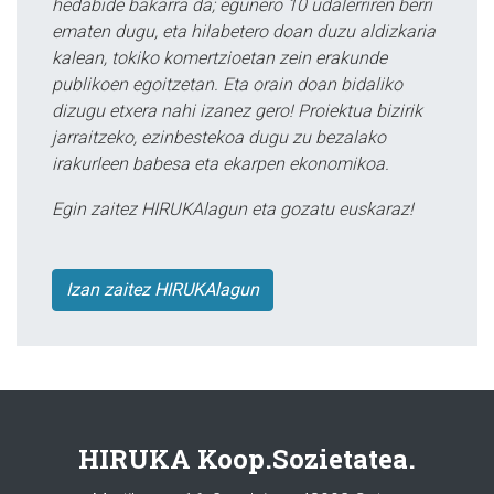
hedabide bakarra da; egunero 10 udalerriren berri
ematen dugu, eta hilabetero doan duzu aldizkaria
kalean, tokiko komertzioetan zein erakunde
publikoen egoitzetan. Eta orain doan bidaliko
dizugu etxera nahi izanez gero! Proiektua bizirik
jarraitzeko, ezinbestekoa dugu zu bezalako
irakurleen babesa eta ekarpen ekonomikoa.
Egin zaitez HIRUKAlagun eta gozatu euskaraz!
Izan zaitez HIRUKAlagun
HIRUKA Koop.Sozietatea.