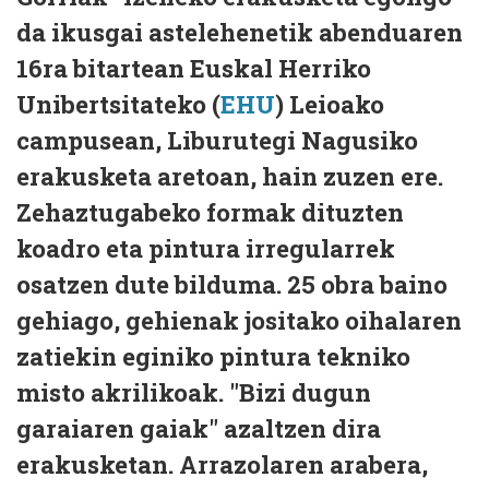
da ikusgai astelehenetik abenduaren
16ra bitartean Euskal Herriko
Unibertsitateko (
EHU
) Leioako
campusean, Liburutegi Nagusiko
erakusketa aretoan, hain zuzen ere.
Zehaztugabeko formak dituzten
koadro eta pintura irregularrek
osatzen dute bilduma. 25 obra baino
gehiago, gehienak jositako oihalaren
zatiekin eginiko pintura tekniko
misto akrilikoak. "Bizi dugun
garaiaren gaiak" azaltzen dira
erakusketan. Arrazolaren arabera,