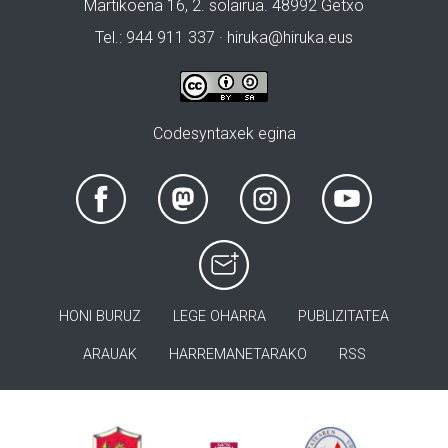
Martikoena 16, 2. solairua. 48992 Getxo
Tel.: 944 911 337 · hiruka@hiruka.eus
Codesyntaxek egina
HONI BURUZ
LEGE OHARRA
PUBLIZITATEA
ARAUAK
HARREMANETARAKO
RSS