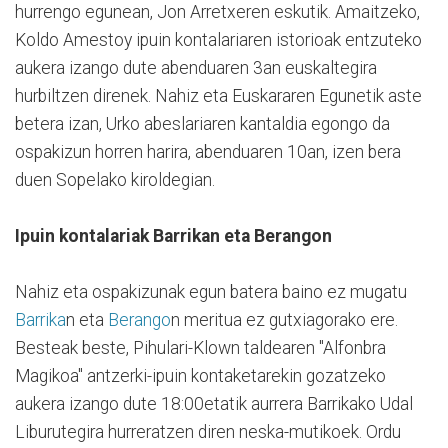
hurrengo egunean, Jon Arretxeren eskutik. Amaitzeko,
Koldo Amestoy ipuin kontalariaren istorioak entzuteko
aukera izango dute abenduaren 3an euskaltegira
hurbiltzen direnek. Nahiz eta Euskararen Egunetik aste
betera izan, Urko abeslariaren kantaldia egongo da
ospakizun horren harira, abenduaren 10an, izen bera
duen Sopelako kiroldegian.
Ipuin kontalariak Barrikan eta Berangon
Nahiz eta ospakizunak egun batera baino ez mugatu
Barrika
n eta
Berango
n meritua ez gutxiagorako ere.
Besteak beste, Pihulari-Klown taldearen "Alfonbra
Magikoa" antzerki-ipuin kontaketarekin gozatzeko
aukera izango dute 18:00etatik aurrera Barrikako Udal
Liburutegira hurreratzen diren neska-mutikoek. Ordu