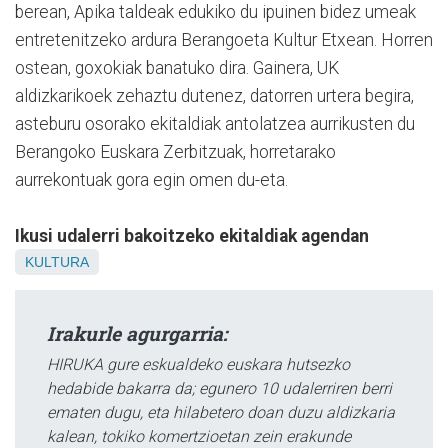
berean, Apika taldeak edukiko du ipuinen bidez umeak
entretenitzeko ardura Berangoeta Kultur Etxean. Horren
ostean, goxokiak banatuko dira. Gainera, UK
aldizkarikoek zehaztu dutenez, datorren urtera begira,
asteburu osorako ekitaldiak antolatzea aurrikusten du
Berangoko Euskara Zerbitzuak, horretarako
aurrekontuak gora egin omen du-eta.
Ikusi udalerri bakoitzeko ekitaldiak agendan
KULTURA
Irakurle agurgarria:
HIRUKA gure eskualdeko euskara hutsezko
hedabide bakarra da; egunero 10 udalerriren berri
ematen dugu, eta hilabetero doan duzu aldizkaria
kalean, tokiko komertzioetan zein erakunde