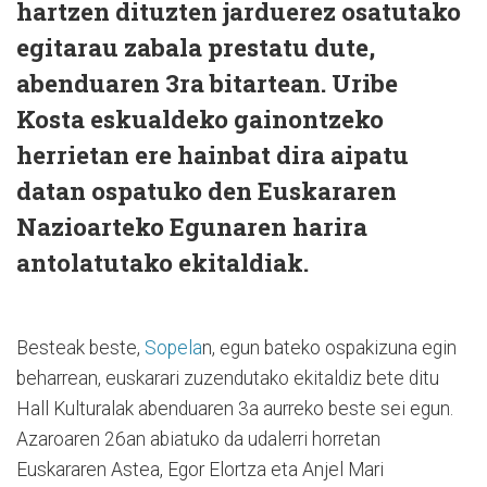
hartzen dituzten jarduerez osatutako
egitarau zabala prestatu dute,
abenduaren 3ra bitartean. Uribe
Kosta eskualdeko gainontzeko
herrietan ere hainbat dira aipatu
datan ospatuko den Euskararen
Nazioarteko Egunaren harira
antolatutako ekitaldiak.
Besteak beste,
Sopela
n, egun bateko ospakizuna egin
beharrean, euskarari zuzendutako ekitaldiz bete ditu
Hall Kulturalak abenduaren 3a aurreko beste sei egun.
Azaroaren 26an abiatuko da udalerri horretan
Euskararen Astea, Egor Elortza eta Anjel Mari