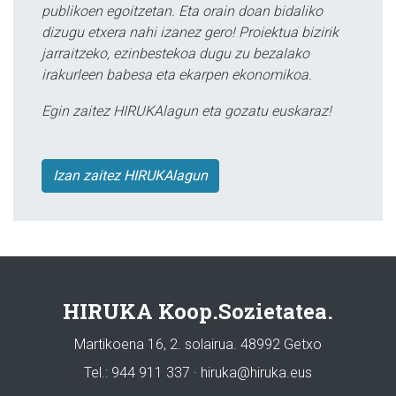
publikoen egoitzetan. Eta orain doan bidaliko
dizugu etxera nahi izanez gero! Proiektua bizirik
jarraitzeko, ezinbestekoa dugu zu bezalako
irakurleen babesa eta ekarpen ekonomikoa.
Egin zaitez HIRUKAlagun eta gozatu euskaraz!
Izan zaitez HIRUKAlagun
HIRUKA Koop.Sozietatea.
Martikoena 16, 2. solairua. 48992 Getxo
Tel.: 944 911 337 · hiruka@hiruka.eus