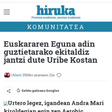
KOMUNITATEA
Euskararen Eguna adin
guztietarako ekitaldiz
jantzi dute Uribe Kostan
Ukberri
2004ko azaroaren 22a
Gehitu gaitzazu Googlen
Urtero legez, igandean Andra Mari
kiroldegian egin zen Aerobic