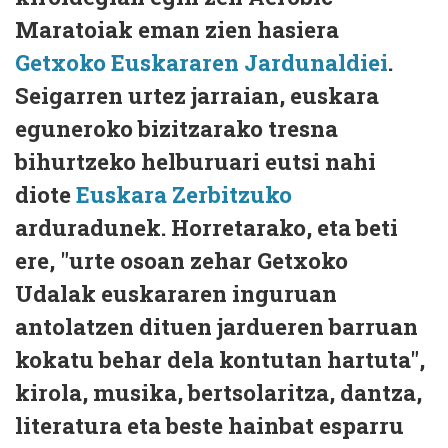
Maratoiak eman zien hasiera
Getxoko Euskararen Jardunaldiei
.
Seigarren urtez jarraian, euskara
eguneroko bizitzarako tresna
bihurtzeko helburuari eutsi nahi
diote
Euskara Zerbitzuko
arduradunek. Horretarako, eta beti
ere, "urte osoan zehar Getxoko
Udalak euskararen inguruan
antolatzen dituen jardueren barruan
kokatu behar dela kontutan hartuta",
kirola, musika, bertsolaritza, dantza,
literatura eta beste hainbat esparru