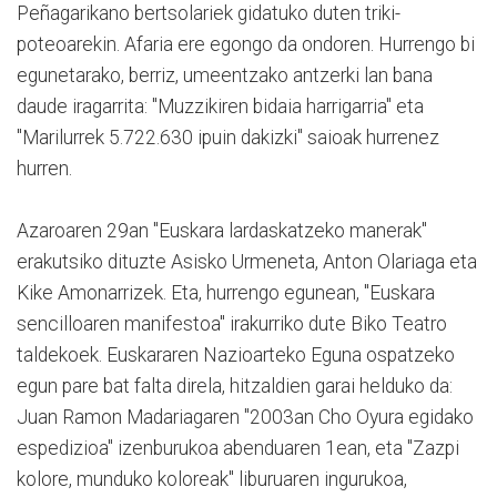
Peñagarikano bertsolariek gidatuko duten triki-
poteoarekin. Afaria ere egongo da ondoren. Hurrengo bi
egunetarako, berriz, umeentzako antzerki lan bana
daude iragarrita: "Muzzikiren bidaia harrigarria" eta
"Marilurrek 5.722.630 ipuin dakizki" saioak hurrenez
hurren.
Azaroaren 29an "Euskara lardaskatzeko manerak"
erakutsiko dituzte Asisko Urmeneta, Anton Olariaga eta
Kike Amonarrizek. Eta, hurrengo egunean, "Euskara
sencilloaren manifestoa" irakurriko dute Biko Teatro
taldekoek. Euskararen Nazioarteko Eguna ospatzeko
egun pare bat falta direla, hitzaldien garai helduko da:
Juan Ramon Madariagaren "2003an Cho Oyura egidako
espedizioa" izenburukoa abenduaren 1ean, eta "Zazpi
kolore, munduko koloreak" liburuaren ingurukoa,