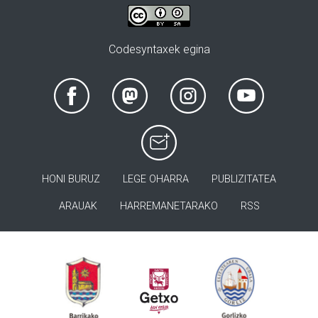
Codesyntaxek egina
HONI BURUZ
LEGE OHARRA
PUBLIZITATEA
ARAUAK
HARREMANETARAKO
RSS