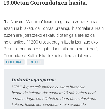
19:00etan Gorrondatxen hasita.
"La Navarra Marítima" liburua argitaratu zenetik arras
ezaguna bilakatu da Tomas Urzainqui historialaria. Hain
zuzen ere, jorratzeko eskatu dioten gaia ere ez da
nolanahikoa, "1200 urteak eragin itzela izan zuelako
Bizkaiak ondoren ezagutu duen bilakaera politikoan",
Gorrondatxe Kultur Elkartekoek adierazi dutenez.
POLITIKA
GETXO
Irakurle agurgarria:
HIRUKA gure eskualdeko euskara hutsezko
hedabide bakarra da; egunero 10 udalerriren berri
ematen dugu, eta hilabetero doan duzu aldizkaria
kalean, tokiko komertzioetan zein erakunde