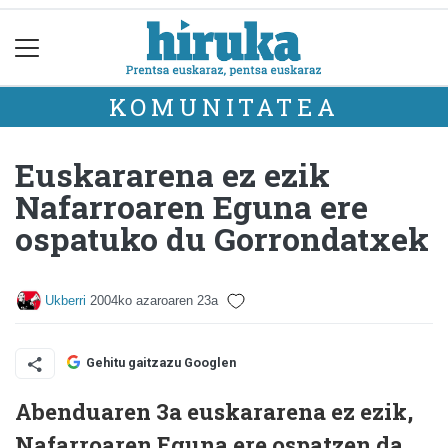
KOMUNITATEA
Euskararena ez ezik
Nafarroaren Eguna ere
ospatuko du Gorrondatxek
Ukberri
2004ko azaroaren 23a
Gehitu gaitzazu Googlen
Abenduaren 3a euskararena ez ezik,
Nafarroaren Eguna ere ospatzen da.