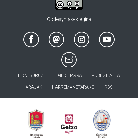
Codesyntaxek egina
HONI BURUZ
LEGE OHARRA
PUBLIZITATEA
ARAUAK
HARREMANETARAKO
RSS