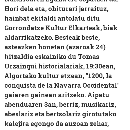
Hori dela eta, ohiturari jarraituz,
hainbat ekitaldi antolatu ditu
Gorrondatze Kultur Elkarteak, biak
aldarrikatzeko. Besteak beste,
asteazken honetan (azaroak 24)
hitzaldia eskainiko du Tomas
Urzainqui historialariak, 19:30ean,
Algortako kultur etxean, "1200, la
conquista de la Navarra Occidental"
gaiaren gainean aritzeko. Aipatu
abenduaren 3an, berriz, musikariz,
abeslariz eta bertsolariz girotutako
kalejira egongo da auzoan zehar,