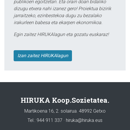
publikoen egoitzetan. Eta orain doan bidaliko
dizugu etxera nahi izanez gero! Proiektua bizirik
jarraitzeko, ezinbestekoa dugu zu bezalako
irakurleen babesa eta ekarpen ekonomikoa.
Egin zaitez HIRUKAlagun eta gozatu euskaraz!
Izan zaitez HIRUKAlagun
HIRUKA Koop.Sozietatea.
Martikoena 16, 2. solairua. 48992 Getxo
Tel.: 944 911 337 · hiruka@hiruka.eus