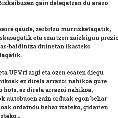
Bizkaibusen gain delegatzen du arazo
serre gaude, zerbitzu murrizketagatik,
eskasagatik eta ezartzen zaizkigun prezi
kas-baldintza duinetan ikasteko
agatik.
eta UPVri argi eta ozen esaten diegu
ikoak ez direla arrazoi nahikoa gure
hots, ez direla arrazoi nahikoa,
eok autobusen zain orduak egon behar
ioak ordaindu behar izateko, gidarien
teko...