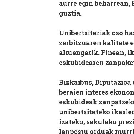
aurre egin beharrean, 
guztia.
Unibertsitariak oso ha
zerbitzuaren kalitate 
altuengatik. Finean, i
eskubidearen zanpaket
Bizkaibus, Diputazioa 
beraien interes ekonom
eskubideak zanpatzeko 
unibertsitateko ikasl
izateko, sekulako prez
lanpostu orduak murriz