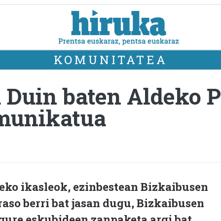
KOMUNITATEA
u Duin baten Aldeko 
munikatua
teko ikasleok, ezinbestean Bizkaibusen
raso berri bat jasan dugu, Bizkaibusen
 gure eskubideen zanpaketa argi bat