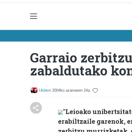
Garraio zerbitz
zabaldutako ko
Ukberri
2004ko azaroaren 24a
"Leioako unibertsita
erabiltzaile garenok, e
zerbitzu murrizketak,