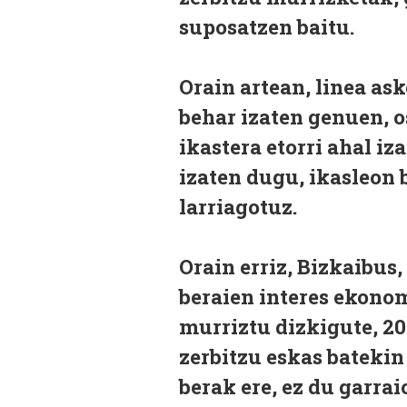
suposatzen baitu.
Orain artean, linea ask
behar izaten genuen, o
ikastera etorri ahal iz
izaten dugu, ikasleon
larriagotuz.
Orain erriz, Bizkaibus,
beraien interes ekonom
murriztu dizkigute, 20
zerbitzu eskas batekin
berak ere, ez du garrai