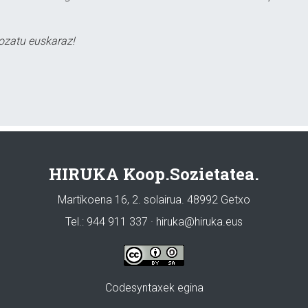
ozatu euskaraz!
HIRUKA Koop.Sozietatea.
Martikoena 16, 2. solairua. 48992 Getxo
Tel.: 944 911 337 · hiruka@hiruka.eus
Codesyntaxek egina