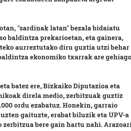
otan, "sardinak latan" bezala bidaiatu
so baldintza prekarioetan, eta gainera,
ateko aurreztutako diru guztia utzi behar
 baldintza ekonomiko txarrak are gehiag
 eta batez ere, Bizkaiko Diputazioa eta
ikoak direla medio, zerbitzuak guztiz
.000 ordu ezabatuz. Honekin, garraio
 uzten gaituzte, erabat biluzik eta UPV-a
o zerbitzua bere gain hartu nahi. Arazoar