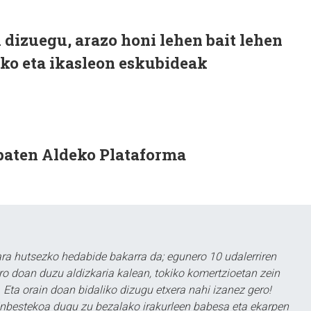
n dizuegu, arazo honi lehen bait lehen
eko eta ikasleon eskubideak
 baten Aldeko Plataforma
a hutsezko hedabide bakarra da; egunero 10 udalerriren
ero doan duzu aldizkaria kalean, tokiko komertzioetan zein
 Eta orain doan bidaliko dizugu etxera nahi izanez gero!
ezinbestekoa dugu zu bezalako irakurleen babesa eta ekarpen