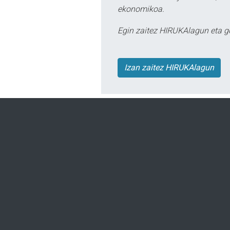
ekonomikoa.
Egin zaitez HIRUKAlagun eta g
Izan zaitez HIRUKAlagun