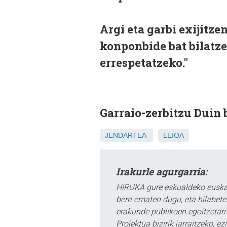
Argi eta garbi exijitze
konponbide bat bilatz
errespetatzeko."
Garraio-zerbitzu Duin
JENDARTEA
LEIOA
Irakurle agurgarria:
HIRUKA gure eskualdeko euskar
berri ematen dugu, eta hilabet
erakunde publikoen egoitzetan.
Proiektua bizirik jarraitzeko, 