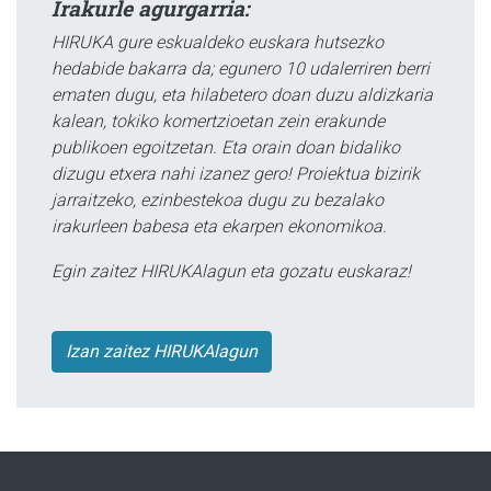
Irakurle agurgarria:
HIRUKA gure eskualdeko euskara hutsezko
hedabide bakarra da; egunero 10 udalerriren berri
ematen dugu, eta hilabetero doan duzu aldizkaria
kalean, tokiko komertzioetan zein erakunde
publikoen egoitzetan. Eta orain doan bidaliko
dizugu etxera nahi izanez gero! Proiektua bizirik
jarraitzeko, ezinbestekoa dugu zu bezalako
irakurleen babesa eta ekarpen ekonomikoa.
Egin zaitez HIRUKAlagun eta gozatu euskaraz!
Izan zaitez HIRUKAlagun