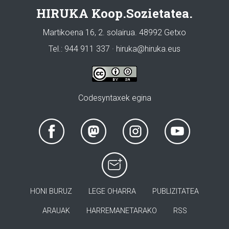
HIRUKA Koop.Sozietatea.
Martikoena 16, 2. solairua. 48992 Getxo
Tel.: 944 911 337 · hiruka@hiruka.eus
Codesyntaxek egina
HONI BURUZ
LEGE OHARRA
PUBLIZITATEA
ARAUAK
HARREMANETARAKO
RSS