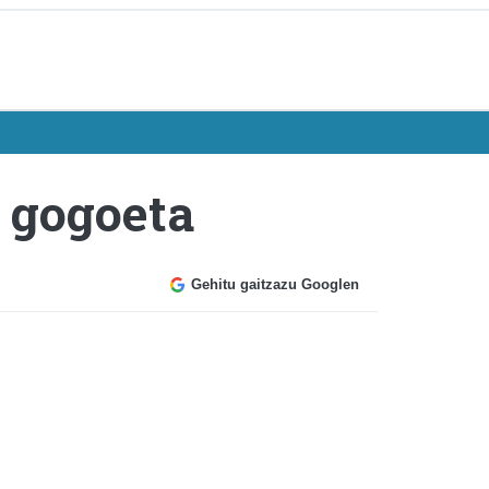
 gogoeta
Gehitu gaitzazu Googlen