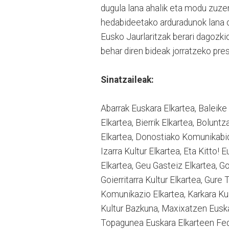
dugula lana ahalik eta modu zuz
hedabideetako arduradunok lana o
Eusko Jaurlaritzak berari dagozki
behar diren bideak jorratzeko pres
Sinatzaileak:
Abarrak Euskara Elkartea, Baleike 
Elkartea, Bierrik Elkartea, Bolunt
Elkartea, Donostiako Komunikabi
Izarra Kultur Elkartea, Eta Kitto! 
Elkartea, Geu Gasteiz Elkartea, 
Goierritarra Kultur Elkartea, Gure 
Komunikazio Elkartea, Karkara Kul
Kultur Bazkuna, Maxixatzen Euskara
Topagunea Euskara Elkarteen Fede