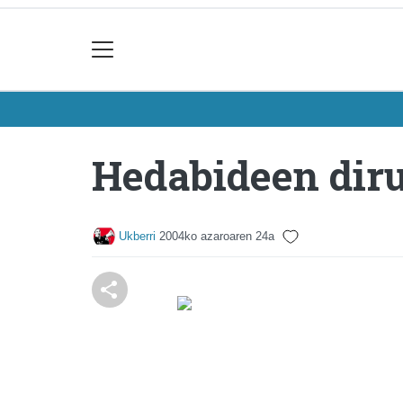
Hedabideen dir
Ukberri
2004ko azaroaren 24a