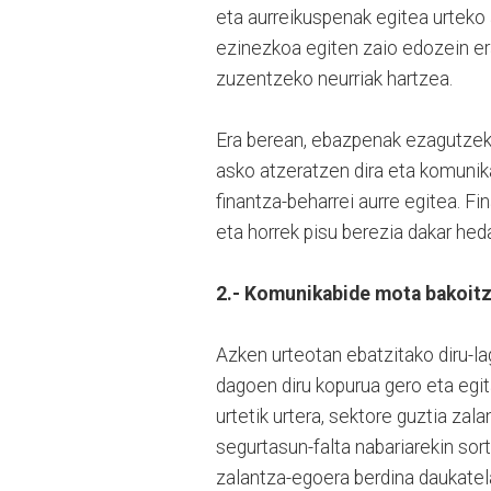
eta aurreikuspenak egitea urteko 
ezinezkoa egiten zaio edozein er
zuzentzeko neurriak hartzea.
Era berean, ebazpenak ezagutzeko
asko atzeratzen dira eta komunika
finantza-beharrei aurre egitea. Fin
eta horrek pisu berezia dakar he
2.- Komunikabide mota bakoitz
Azken urteotan ebatzitako diru-
dagoen diru kopurua gero eta egi
urtetik urtera, sektore guztia zal
segurtasun-falta nabariarekin sor
zalantza-egoera berdina daukatel