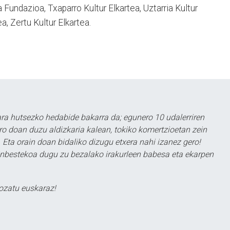
a Fundazioa, Txaparro Kultur Elkartea, Uztarria Kultur
, Zertu Kultur Elkartea.
a hutsezko hedabide bakarra da; egunero 10 udalerriren
ero doan duzu aldizkaria kalean, tokiko komertzioetan zein
 Eta orain doan bidaliko dizugu etxera nahi izanez gero!
ezinbestekoa dugu zu bezalako irakurleen babesa eta ekarpen
ozatu euskaraz!