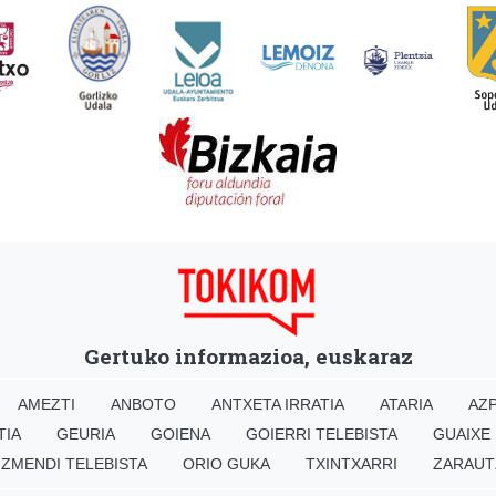
Gertuko informazioa, euskaraz
AMEZTI
ANBOTO
ANTXETA IRRATIA
ATARIA
AZP
TIA
GEURIA
GOIENA
GOIERRI TELEBISTA
GUAIXE
IZMENDI TELEBISTA
ORIO GUKA
TXINTXARRI
ZARAUT