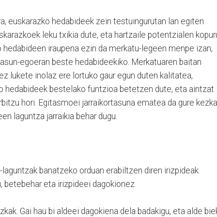
ra, euskarazko hedabideek zein testuingurutan lan egiten
arazkoek leku txikia dute, eta hartzaile potentzialen kopur
o hedabideen iraupena ezin da merkatu-legeen menpe izan,
tasun-egoeran beste hedabideekiko. Merkatuaren baitan
z lukete inolaz ere lortuko gaur egun duten kalitatea,
o hedabideek bestelako funtzioa betetzen dute, eta aintzat
rbitzu hori. Egitasmoei jarraikortasuna ematea da gure kezk
en laguntza jarraikia behar dugu.
laguntzak banatzeko orduan erabiltzen diren irizpideak
, betebehar eta irizpideei dagokionez.
kak. Gai hau bi aldeei dagokiena dela badakigu, eta alde bie