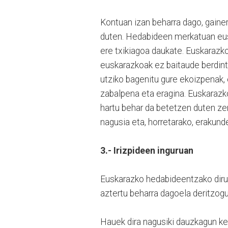
Kontuan izan beharra dago, gaine
duten. Hedabideen merkatuan eusk
ere txikiagoa daukate. Euskarazk
euskarazkoak ez baitaude berdin
utziko bagenitu gure ekoizpenak, e
zabalpena eta eragina. Euskarazk
hartu behar da betetzen duten ze
nagusia eta, horretarako, erakunde
3.- Irizpideen inguruan
Euskarazko hedabideentzako diru-
aztertu beharra dagoela deritzogu
Hauek dira nagusiki dauzkagun kez