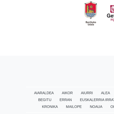
AIARALDEA
AIKOR
AIURRI
ALEA
BEGITU
ERRAN
EUSKALERRIA IRRA
KRONIKA
MAILOPE
NOAUA
O