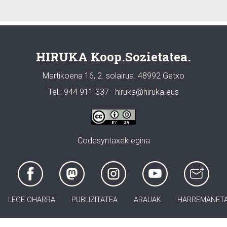
HIRUKA Koop.Sozietatea.
Martikoena 16, 2. solairua. 48992 Getxo
Tel.: 944 911 337 · hiruka@hiruka.eus
Codesyntaxek egina
LEGE OHARRA
PUBLIZITATEA
ARAUAK
HARREMANET