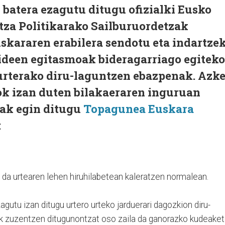
batera ezagutu ditugu ofizialki Eusko
tza Politikarako Sailburuordetzak
kararen erabilera sendotu eta indartze
deen egitasmoak bideragarriago egiteko
urterako diru-laguntzen ebazpenak. Azk
ok izan duten bilakaeraren inguruan
ak egin ditugu
Topagunea Euskara
:
z da urtearen lehen hiruhilabetean kaleratzen normalean.
zagutu izan ditugu urtero urteko jarduerari dagozkion diru-
 zuzentzen ditugunontzat oso zaila da ganorazko kudeaket