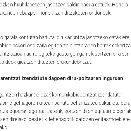
azken hiruhilabetean jasotzen baldin badira datuak. Horrela
akunderi ebazpen horiek izan ditzaketen ondorioak
 garaia kontutan hartuta, diru-laguntza jasotzeko datak ere
bide askori oso zaila egiten zaie atzerapen horrek dakartz
antziazioari aurre egiteko gastu gehigarriak sortzen dira sarri
dabideok gidatzen dituzten erakundeontzat.
arentzat izendatuta dagoen diru-poltsaren inguruan
laguntzen hazkunde ezak komunikabideentzat izendatuta
tasmo gehiagoren artean banatu behar izatea dakar, eta bera
antza egoeran egotea. Batetik, sortzen diren egitasmo berria
tzen direlako; bestetik, lehenagotik datozen egitasmoek ere
ako.