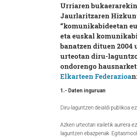
Urriaren bukaerarekin 
Jaurlaritzaren Hizkun
“komunikabideetan eus
eta euskal komunikabi
banatzen dituen 2004 
urteotan diru-laguntz
ondorengo hausnarket
Elkarteen Federazioa
n
1.- Daten inguruan
Diru-laguntzen deialdi publikoa e
Azken urteotan irailetik aurrera e
laguntzen ebazpenak. Egitasmook