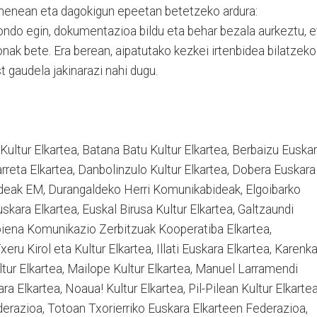
enenean eta dagokigun epeetan betetzeko ardura:
ndo egin, dokumentazioa bildu eta behar bezala aurkeztu, e
onak bete. Era berean, aipatutako kezkei irtenbidea bilatzeko
t gaudela jakinarazi nahi dugu.
Kultur Elkartea, Batana Batu Kultur Elkartea, Berbaizu Euska
zarreta Elkartea, Danbolinzulo Kultur Elkartea, Dobera Euskara
deak EM, Durangaldeko Herri Komunikabideak, Elgoibarko
Euskara Elkartea, Euskal Birusa Kultur Elkartea, Galtzaundi
Goiena Komunikazio Zerbitzuak Kooperatiba Elkartea,
Txeru Kirol eta Kultur Elkartea, Illati Euskara Elkartea, Karenk
tur Elkartea, Mailope Kultur Elkartea, Manuel Larramendi
 Elkartea, Noaua! Kultur Elkartea, Pil-Pilean Kultur Elkartea
razioa, Totoan Txorierriko Euskara Elkarteen Federazioa,