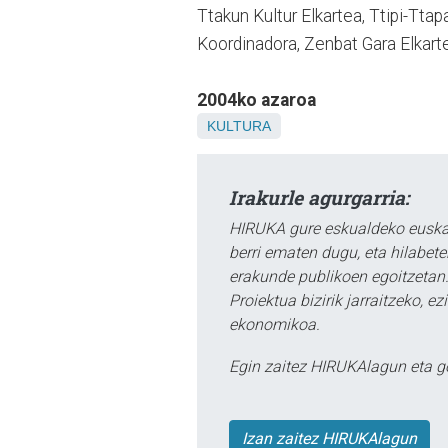
Ttakun Kultur Elkartea, Ttipi-Ttap
Koordinadora, Zenbat Gara Elkartea
2004ko azaroa
KULTURA
Irakurle agurgarria:
HIRUKA gure eskualdeko euskar
berri ematen dugu, eta hilabet
erakunde publikoen egoitzetan.
Proiektua bizirik jarraitzeko, 
ekonomikoa.
Egin zaitez HIRUKAlagun eta g
Izan zaitez HIRUKAlagun