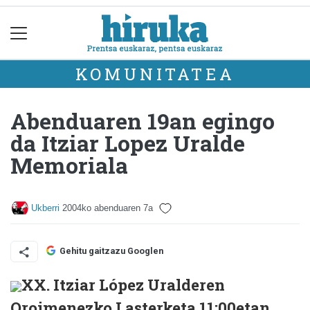
KOMUNITATEA
Abenduaren 19an egingo
da Itziar Lopez Uralde
Memoriala
Ukberri
2004ko abenduaren 7a
Gehitu gaitzazu Googlen
XX. Itziar López Uralderen
Oroimenezko Lasterketa 11:00etan