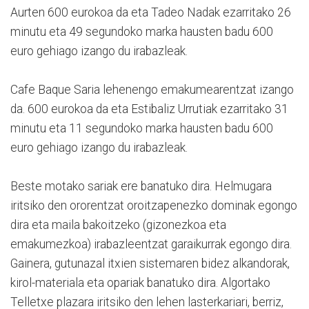
Aurten 600 eurokoa da eta Tadeo Nadak ezarritako 26
minutu eta 49 segundoko marka hausten badu 600
euro gehiago izango du irabazleak.
Cafe Baque Saria lehenengo emakumearentzat izango
da. 600 eurokoa da eta Estibaliz Urrutiak ezarritako 31
minutu eta 11 segundoko marka hausten badu 600
euro gehiago izango du irabazleak.
Beste motako sariak ere banatuko dira. Helmugara
iritsiko den ororentzat oroitzapenezko dominak egongo
dira eta maila bakoitzeko (gizonezkoa eta
emakumezkoa) irabazleentzat garaikurrak egongo dira.
Gainera, gutunazal itxien sistemaren bidez alkandorak,
kirol-materiala eta opariak banatuko dira. Algortako
Telletxe plazara iritsiko den lehen lasterkariari, berriz,