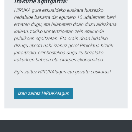
Irakurle agurgarria:
HIRUKA gure eskualdeko euskara hutsezko
hedabide bakarra da; egunero 10 udalerriren berri
ematen dugu, eta hilabetero doan duzu aldizkaria
kalean, tokiko komertzioetan zein erakunde
publikoen egoitzetan. Eta orain doan bidaliko
dizugu etxera nahi izanez gero! Proiektua bizirik
jarraitzeko, ezinbestekoa dugu zu bezalako
irakurleen babesa eta ekarpen ekonomikoa.
Egin zaitez HIRUKAlagun eta gozatu euskaraz!
Izan zaitez HIRUKAlagun