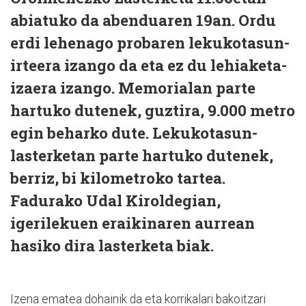
abiatuko da abenduaren 19an. Ordu
erdi lehenago probaren lekukotasun-
irteera izango da eta ez du lehiaketa-
izaera izango. Memorialan parte
hartuko dutenek, guztira, 9.000 metro
egin beharko dute. Lekukotasun-
lasterketan parte hartuko dutenek,
berriz, bi kilometroko tartea.
Fadurako Udal Kiroldegian,
igerilekuen eraikinaren aurrean
hasiko dira lasterketa biak.
Izena ematea dohainik da eta korrikalari bakoitzari