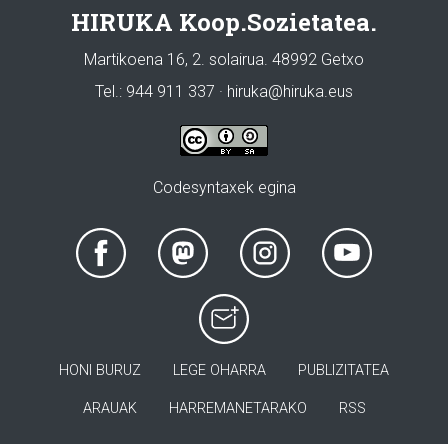
HIRUKA Koop.Sozietatea.
Martikoena 16, 2. solairua. 48992 Getxo
Tel.: 944 911 337 · hiruka@hiruka.eus
Codesyntaxek egina
HONI BURUZ
LEGE OHARRA
PUBLIZITATEA
ARAUAK
HARREMANETARAKO
RSS