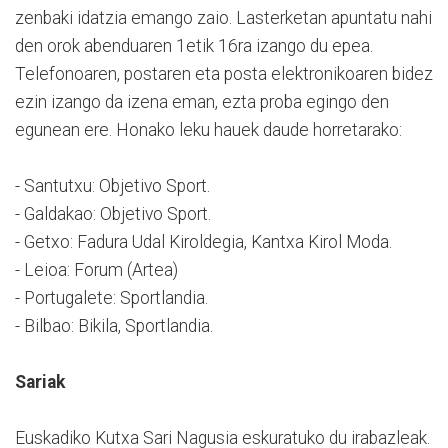
zenbaki idatzia emango zaio. Lasterketan apuntatu nahi
den orok abenduaren 1etik 16ra izango du epea.
Telefonoaren, postaren eta posta elektronikoaren bidez
ezin izango da izena eman, ezta proba egingo den
egunean ere. Honako leku hauek daude horretarako:
- Santutxu: Objetivo Sport.
- Galdakao: Objetivo Sport.
- Getxo: Fadura Udal Kiroldegia, Kantxa Kirol Moda.
- Leioa: Forum (Artea)
- Portugalete: Sportlandia.
- Bilbao: Bikila, Sportlandia.
Sariak
Euskadiko Kutxa Sari Nagusia eskuratuko du irabazleak.