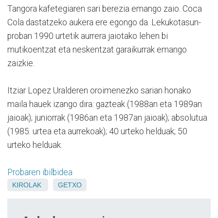
Tangora kafetegiaren sari berezia emango zaio. Coca
Cola dastatzeko aukera ere egongo da. Lekukotasun-
proban 1990 urtetik aurrera jaiotako lehen bi
mutikoentzat eta neskentzat garaikurrak emango
zaizkie.
Itziar Lopez Uralderen oroimenezko sarian honako
maila hauek izango dira: gazteak (1988an eta 1989an
jaioak); juniorrak (1986an eta 1987an jaioak); absolutua
(1985. urtea eta aurrekoak); 40 urteko helduak; 50
urteko helduak.
Probaren ibilbidea
KIROLAK
GETXO