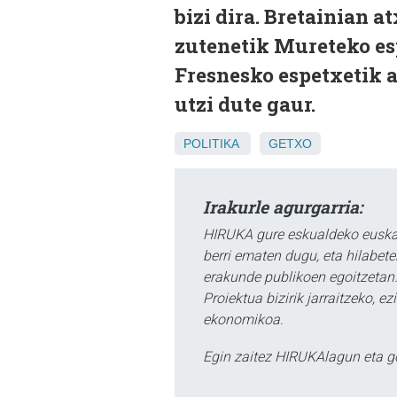
bizi dira. Bretainian a
zutenetik Mureteko esp
Fresnesko espetxetik a
utzi dute gaur.
POLITIKA
GETXO
Irakurle agurgarria:
HIRUKA gure eskualdeko euskar
berri ematen dugu, eta hilabet
erakunde publikoen egoitzetan.
Proiektua bizirik jarraitzeko, 
ekonomikoa.
Egin zaitez HIRUKAlagun eta g