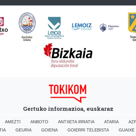
Gertuko informazioa, euskaraz
AMEZTI
ANBOTO
ANTXETA IRRATIA
ATARIA
AZP
TIA
GEURIA
GOIENA
GOIERRI TELEBISTA
GUAIXE