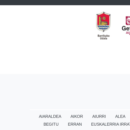
AIARALDEA
AIKOR
AIURRI
ALEA
BEGITU
ERRAN
EUSKALERRIA IRRA