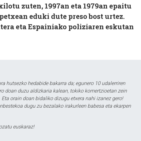
txilotu zuten, 1997an eta 1979an epaitu
etxean eduki dute preso bost urtez.
tera eta Espainiako poliziaren eskutan
a hutsezko hedabide bakarra da; egunero 10 udalerriren
ero doan duzu aldizkaria kalean, tokiko komertzioetan zein
 Eta orain doan bidaliko dizugu etxera nahi izanez gero!
ezinbestekoa dugu zu bezalako irakurleen babesa eta ekarpen
ozatu euskaraz!