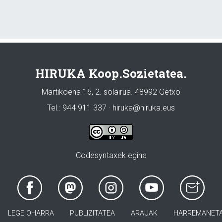
HIRUKA Koop.Sozietatea.
Martikoena 16, 2. solairua. 48992 Getxo
Tel.: 944 911 337 · hiruka@hiruka.eus
Codesyntaxek egina
LEGE OHARRA
PUBLIZITATEA
ARAUAK
HARREMANET