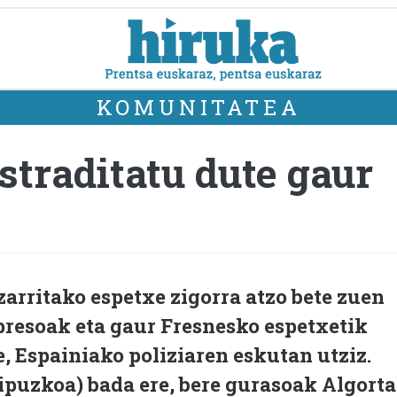
KOMUNITATEA
straditatu dute gaur
zarritako espetxe zigorra atzo bete zuen
presoak eta gaur Fresnesko espetxetik
 Espainiako poliziaren eskutan utziz.
ipuzkoa) bada ere, bere gurasoak Algort