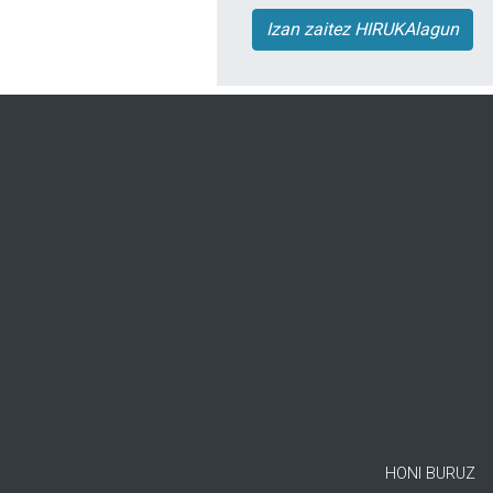
Izan zaitez HIRUKAlagun
HONI BURUZ