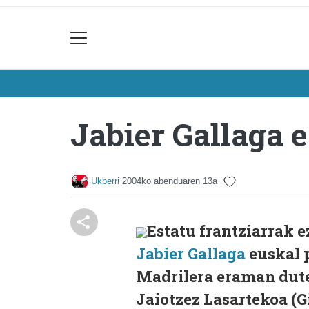
Jabier Gallaga e
Ukberri
2004ko abenduaren 13a
Estatu frantziarrak e
Jabier Gallaga
euskal 
Madrilera eraman dute,
Jaiotzez Lasartekoa (G