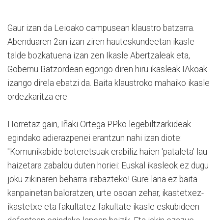
Gaur izan da Leioako campusean klaustro batzarra.
Abenduaren 2an izan ziren hauteskundeetan ikasle
talde bozkatuena izan zen Ikasle Abertzaleak eta,
Gobernu Batzordean egongo diren hiru ikasleak IAkoak
izango direla ebatzi da. Baita klaustroko mahaiko ikasle
ordezkaritza ere.
Horretaz gain, Iñaki Ortega PPko legebiltzarkideak
egindako adierazpenei erantzun nahi izan diote:
"Komunikabide boteretsuak erabiliz haien 'pataleta' lau
haizetara zabaldu duten horiei: Euskal ikasleok ez dugu
joku zikinaren beharra irabazteko! Gure lana ez baita
kanpainetan baloratzen, urte osoan zehar, ikastetxez-
ikastetxe eta fakultatez-fakultate ikasle eskubideen