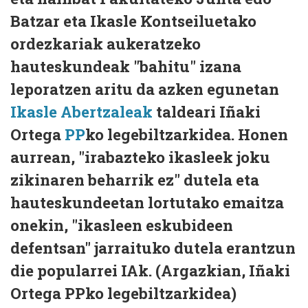
Batzar eta Ikasle Kontseiluetako
ordezkariak aukeratzeko
hauteskundeak "bahitu" izana
leporatzen aritu da azken egunetan
Ikasle Abertzaleak
taldeari Iñaki
Ortega
PP
ko legebiltzarkidea. Honen
aurrean, "irabazteko ikasleek joku
zikinaren beharrik ez" dutela eta
hauteskundeetan lortutako emaitza
onekin, "ikasleen eskubideen
defentsan" jarraituko dutela erantzun
die popularrei IAk. (Argazkian, Iñaki
Ortega PPko legebiltzarkidea)