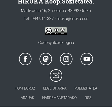
HIRUKA Koop.Sozietatea.
Martikoena 16, 2. solairua. 48992 Getxo
Tel.: 944 911 337 · hiruka@hiruka.eus
Codesyntaxek egina
HONI BURUZ
LEGE OHARRA
PUBLIZITATEA
ARAUAK
HARREMANETARAKO
RSS