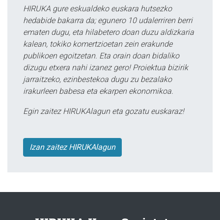
HIRUKA gure eskualdeko euskara hutsezko
hedabide bakarra da; egunero 10 udalerriren berri
ematen dugu, eta hilabetero doan duzu aldizkaria
kalean, tokiko komertzioetan zein erakunde
publikoen egoitzetan. Eta orain doan bidaliko
dizugu etxera nahi izanez gero! Proiektua bizirik
jarraitzeko, ezinbestekoa dugu zu bezalako
irakurleen babesa eta ekarpen ekonomikoa.
Egin zaitez HIRUKAlagun eta gozatu euskaraz!
Izan zaitez HIRUKAlagun