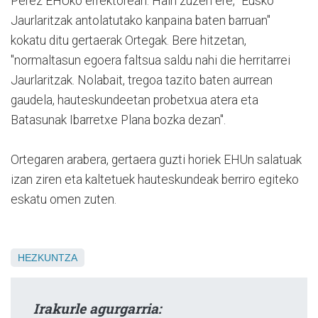
Perez EHUko errektoreari. Hain zuzen ere, "Eusko
Jaurlaritzak antolatutako kanpaina baten barruan"
kokatu ditu gertaerak Ortegak. Bere hitzetan,
"normaltasun egoera faltsua saldu nahi die herritarrei
Jaurlaritzak. Nolabait, tregoa tazito baten aurrean
gaudela, hauteskundeetan probetxua atera eta
Batasunak Ibarretxe Plana bozka dezan".
Ortegaren arabera, gertaera guzti horiek EHUn salatuak
izan ziren eta kaltetuek hauteskundeak berriro egiteko
eskatu omen zuten.
HEZKUNTZA
Irakurle agurgarria: