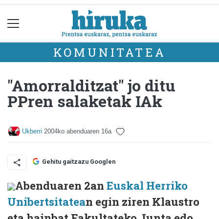
KOMUNITATEA
"Amorralditzat" jo ditu
PPren salaketak IAk
Ukberri
2004ko abenduaren 16a
Gehitu gaitzazu Googlen
Abenduaren 2an
Euskal Herriko
Unibertsitatea
n egin ziren Klaustro
eta hainbat Fakultateko Junta edo