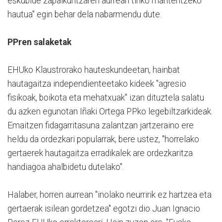
eskubide zapalkuntzaren aurrean tinko mantentzeko
hautua" egin behar dela nabarmendu dute.
PPren salaketak
EHUko Klaustrorako hauteskundeetan, hainbat
hautagaitza independienteetako kideek "agresio
fisikoak, boikota eta mehatxuak" izan dituztela salatu
du azken egunotan Iñaki Ortega PPko legebiltzarkideak.
Emaitzen fidagarritasuna zalantzan jartzeraino ere
heldu da ordezkari popularrak, bere ustez, "horrelako
gertaerek hautagaitza erradikalek are ordezkaritza
handiagoa ahalbidetu dutelako".
Halaber, horren aurrean "inolako neurririk ez hartzea eta
gertaerak isilean gordetzea" egotzi dio Juan Ignacio