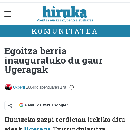
KOMUNITATEA
Egoitza berria
inauguratuko du gaur
Ugeragak
Ukberri
2004ko abenduaren 17a
Gehitu gaitzazu Googlen
Iluntzeko zazpi t'erdietan irekiko ditu
ateak
Ugeraga
Txirrindularitza