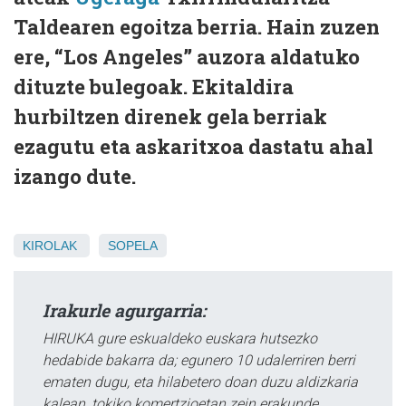
Taldearen egoitza berria. Hain zuzen
ere, “Los Angeles” auzora aldatuko
dituzte bulegoak. Ekitaldira
hurbiltzen direnek gela berriak
ezagutu eta askaritxoa dastatu ahal
izango dute.
KIROLAK
SOPELA
Irakurle agurgarria:
HIRUKA gure eskualdeko euskara hutsezko
hedabide bakarra da; egunero 10 udalerriren berri
ematen dugu, eta hilabetero doan duzu aldizkaria
kalean, tokiko komertzioetan zein erakunde