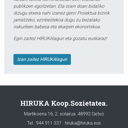
publikoen egoitzetan. Eta orain doan bidaliko
dizugu etxera nahi izanez gero! Proiektua bizirik
jarraitzeko, ezinbestekoa dugu zu bezalako
irakurleen babesa eta ekarpen ekonomikoa.
Egin zaitez HIRUKAlagun eta gozatu euskaraz!
Izan zaitez HIRUKAlagun
HIRUKA Koop.Sozietatea.
Martikoena 16, 2. solairua. 48992 Getxo
Tel.: 944 911 337 · hiruka@hiruka.eus