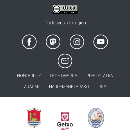
Codesyntaxek egina
HONI BURUZ
LEGE OHARRA
PUBLIZITATEA
ARAUAK
HARREMANETARAKO
RSS