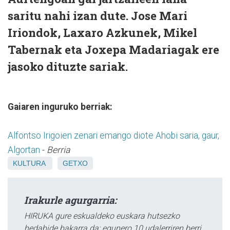
saritu nahi izan dute. Jose Mari
Iriondok, Laxaro Azkunek, Mikel
Tabernak eta Joxepa Madariagak ere
jasoko dituzte sariak.
Gaiaren inguruko berriak:
Alfontso Irigoien zenari emango diote Ahobi saria, gaur,
Algortan
-
Berria
KULTURA
GETXO
Irakurle agurgarria:
HIRUKA gure eskualdeko euskara hutsezko
hedabide bakarra da; egunero 10 udalerriren berri