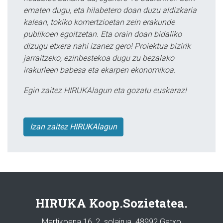
ematen dugu, eta hilabetero doan duzu aldizkaria
kalean, tokiko komertzioetan zein erakunde
publikoen egoitzetan. Eta orain doan bidaliko
dizugu etxera nahi izanez gero! Proiektua bizirik
jarraitzeko, ezinbestekoa dugu zu bezalako
irakurleen babesa eta ekarpen ekonomikoa.
Egin zaitez HIRUKAlagun eta gozatu euskaraz!
Izan zaitez HIRUKAlagun
HIRUKA Koop.Sozietatea.
Martikoena 16, 2. solairua. 48992 Getxo