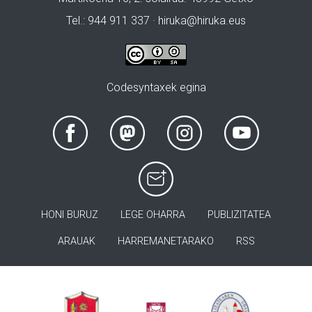
Tel.: 944 911 337 · hiruka@hiruka.eus
Codesyntaxek egina
HONI BURUZ
LEGE OHARRA
PUBLIZITATEA
ARAUAK
HARREMANETARAKO
RSS