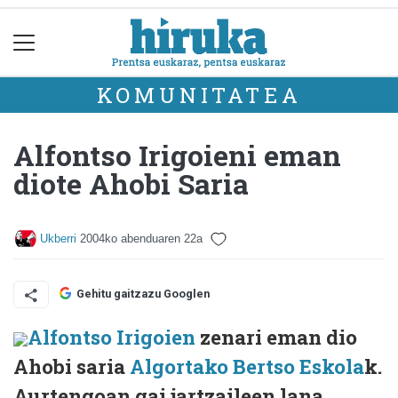
KOMUNITATEA
Alfontso Irigoieni eman
diote Ahobi Saria
Ukberri
2004ko abenduaren 22a
Gehitu gaitzazu Googlen
Alfontso Irigoien
zenari eman dio
Ahobi saria
Algortako Bertso Eskola
k.
Aurtengoan gai jartzaileen lana