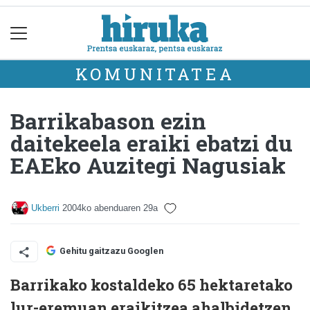
KOMUNITATEA
Barrikabason ezin
daitekeela eraiki ebatzi du
EAEko Auzitegi Nagusiak
Ukberri
2004ko abenduaren 29a
Gehitu gaitzazu Googlen
Barrikako kostaldeko 65 hektaretako
lur-eremuan eraikitzea ahalbidetzen