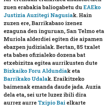
zuen erabakia baliogabetu du
EAEko
Justizia Auzitegi Nagusia
k. Hain
zuzen ere, Barrikabaso izenez
ezaguna den inguruan, San Telmo eta
Muriola alderdiei egiten die aipamen
ebazpen judizialak. Bertan, 85 txalet
eta babes ofizialeko dozena bat
etxebizitza egitea aurrikusten dute
Bizkaiko Foru Aldundia
k eta
Barrikako Udala
k. Eraikitzeko
baimenak emanda daude jada. Auzia
dela eta, sei urte luzez ibili dira
aurrez aurre
Txipio Bai
elkarte