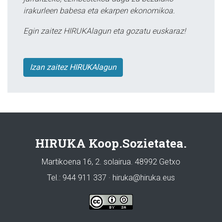
irakurleen babesa eta ekarpen ekonomikoa.
Egin zaitez HIRUKAlagun eta gozatu euskaraz!
Izan zaitez HIRUKAlagun
HIRUKA Koop.Sozietatea.
Martikoena 16, 2. solairua. 48992 Getxo
Tel.: 944 911 337 · hiruka@hiruka.eus