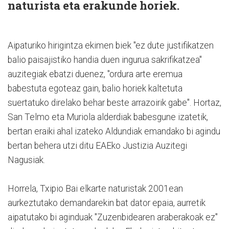
naturista eta erakunde horiek.
Aipaturiko hirigintza ekimen biek "ez dute justifikatzen
balio paisajistiko handia duen ingurua sakrifikatzea"
auzitegiak ebatzi duenez, "ordura arte eremua
babestuta egoteaz gain, balio horiek kaltetuta
suertatuko direlako behar beste arrazoirik gabe". Hortaz,
San Telmo eta Muriola alderdiak babesgune izatetik,
bertan eraiki ahal izateko Aldundiak emandako bi agindu
bertan behera utzi ditu EAEko Justizia Auzitegi
Nagusiak.
Horrela, Txipio Bai elkarte naturistak 2001ean
aurkeztutako demandarekin bat dator epaia, aurretik
aipatutako bi aginduak "Zuzenbidearen araberakoak ez"