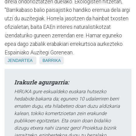
direla ondorioztatzen duelako. Ekologisten hitzetan,
"Barrikabaso balio paisajistiko handiko eremua dela argi
utzi du auzitegiak. Horrela jasotzen da hainbat txosten
ofizialetan, baita EAEn interes naturalistikotzat
izendaturiko guneen zerrendan ere. Hamar eguneko
epea dago zabalik erabakiari errekurtsoa aurkezteko
Espainiako Auzitegi Gorenean.
JENDARTEA
BARRIKA
Irakurle agurgarria:
HIRUKA gure eskualdeko euskara hutsezko
hedabide bakarra da; egunero 10 udalerriren berri
ematen dugu, eta hilabetero doan duzu aldizkaria
kalean, tokiko komertzioetan zein erakunde
publikoen egoitzetan. Eta orain doan bidaliko
dizugu etxera nahi izanez gero! Proiektua bizirik
jarraitzeko, ezinbestekoa dugu zu bezalako