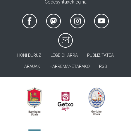
Codesyntaxek egina
HONI BURUZ
LEGE OHARRA
PUBLIZITATEA
ARAUAK
HARREMANETARAKO
RSS