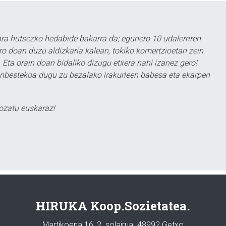
a hutsezko hedabide bakarra da; egunero 10 udalerriren
ero doan duzu aldizkaria kalean, tokiko komertzioetan zein
 Eta orain doan bidaliko dizugu etxera nahi izanez gero!
ezinbestekoa dugu zu bezalako irakurleen babesa eta ekarpen
ozatu euskaraz!
HIRUKA Koop.Sozietatea.
Martikoena 16, 2. solairua. 48992 Getxo