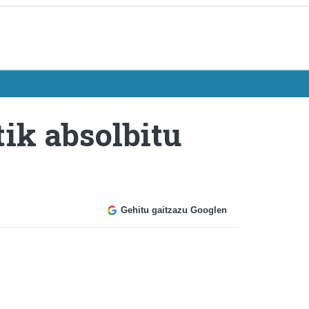
tik absolbitu
Gehitu gaitzazu Googlen