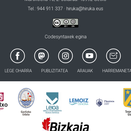
Tel.: 944 911 337 · hiruka@hiruka.eus
Codesyntaxek egina
LEGE OHARRA
PUBLIZITATEA
ARAUAK
HARREMANET