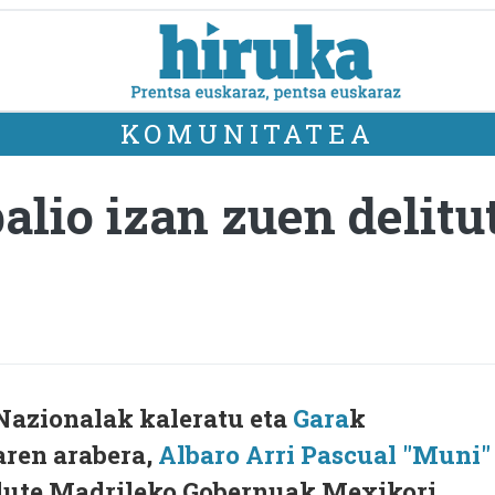
KOMUNITATEA
alio izan zuen delitu
i
Nazionalak kaleratu eta
Gara
k
aren arabera,
Albaro Arri Pascual "Muni"
 dute Madrileko Gobernuak Mexikori