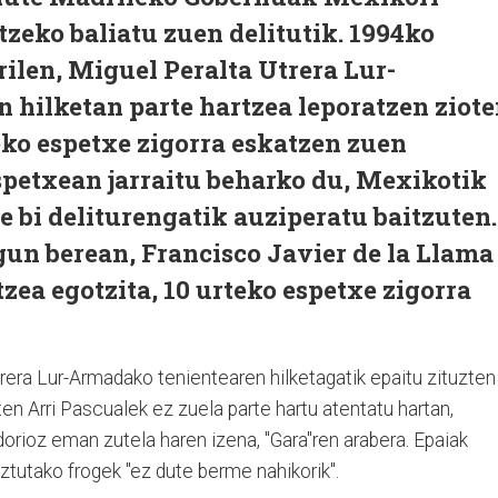
tzeko baliatu zuen delitutik. 1994ko
ilen, Miguel Peralta Utrera Lur-
 hilketan parte hartzea leporatzen ziot
teko espetxe zigorra eskatzen zuen
espetxean jarraitu beharko du, Mexikotik
e bi deliturengatik auziperatu baitzuten.
un berean, Francisco Javier de la Llama
zea egotzita, 10 urteko espetxe zigorra
rera Lur-Armadako tenientearen hilketagatik epaitu zituzten
ten Arri Pascualek ez zuela parte hartu atentatu hartan,
orioz eman zutela haren izena, "Gara"ren arabera. Epaiak
eztutako frogek "ez dute berme nahikorik".