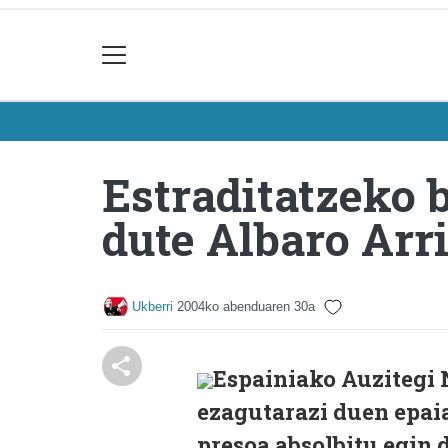
Estraditatzeko b
dute Albaro Arr
Ukberri
2004ko abenduaren 30a
Espainiako Auzitegi 
ezagutarazi duen epai
presoa absolbitu egin