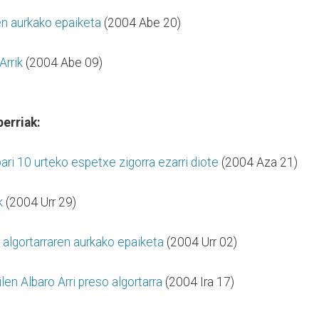
ren aurkako epaiketa
(2004 Abe 20)
Arrik
(2004 Abe 09)
erriak:
ari 10 urteko espetxe zigorra ezarri diote
(2004 Aza 21)
k
(2004 Urr 29)
o algortarraren aurkako epaiketa
(2004 Urr 02)
en Albaro Arri preso algortarra
(2004 Ira 17)