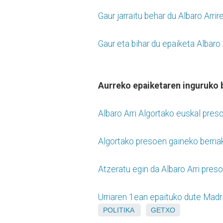
Gaur jarraitu behar du Albaro Arri
Gaur eta bihar du epaiketa Albaro 
Aurreko epaiketaren inguruko b
Albaro Arri Algortako euskal preso
Algortako presoen gaineko berria
Atzeratu egin da Albaro Arri pres
Urriaren 1ean epaituko dute Madril
POLITIKA
GETXO