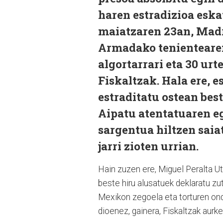
haren estradizioa eska
maiatzaren 23an, Madr
Armadako tenientearen
algortarrari eta 30 ur
Fiskaltzak. Hala ere, 
estraditatu ostean best
Aipatu atentatuaren eg
sargentua hiltzen saiat
jarri zioten urrian.
Hain zuzen ere, Miguel Peralta Ut
beste hiru alusatuek deklaratu zu
Mexikon zegoela eta torturen ond
dioenez, gainera, Fiskaltzak aurk