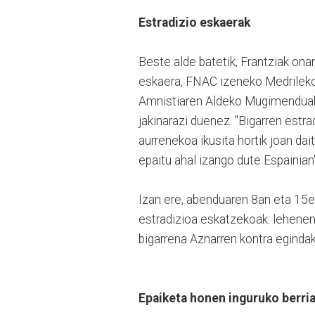
Estradizio eskaerak
Beste alde batetik, Frantziak ona
eskaera, FNAC izeneko Medrileko 
Amnistiaren Aldeko Mugimendu
jakinarazi duenez. "Bigarren estra
aurrenekoa ikusita hortik joan dai
epaitu ahal izango dute Espainia
Izan ere, abenduaren 8an eta 15ea
estradizioa eskatzekoak: lehenen
bigarrena Aznarren kontra egindak
Epaiketa honen inguruko berria