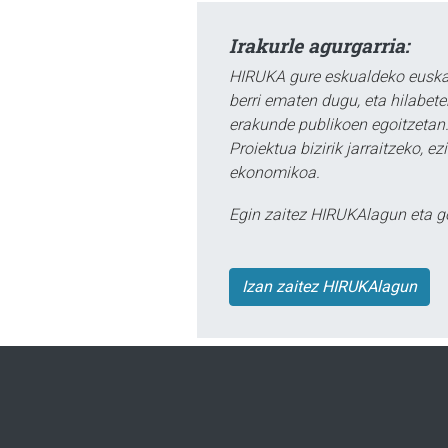
Irakurle agurgarria:
HIRUKA gure eskualdeko euskar
berri ematen dugu, eta hilabet
erakunde publikoen egoitzetan.
Proiektua bizirik jarraitzeko, 
ekonomikoa.
Egin zaitez HIRUKAlagun eta g
Izan zaitez HIRUKAlagun