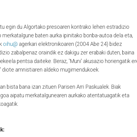
rtu egin du Algortako presoaren kontrako lehen estradizio
merkatalgune baten aurka ipinitako bonba-autoa dela eta,
ak
oihu@
agerkari elektronikoaren (2004 Abe 24) bidez
dizio zabalpenaz oraindik ez dakigu zer erabaki duten, baina
tekeela pentsa daiteke. Beraz, 'Muni' akusazio horiengatik er
n" diote amnistiaren aldeko mugimendukoek.
n bista bana izan zituen Parisen Arri Paskualek. Biak
goa aipatu merkatalgunearen aurkako atentatuagatik eta
oagatik.
k: