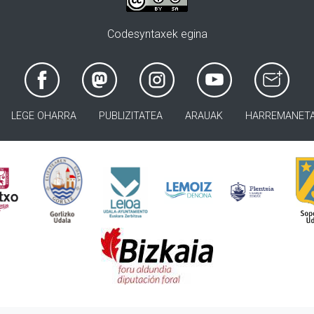
Codesyntaxek egina
LEGE OHARRA
PUBLIZITATEA
ARAUAK
HARREMANET