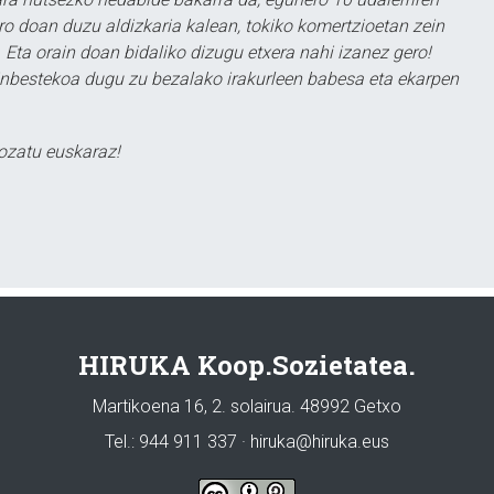
ero doan duzu aldizkaria kalean, tokiko komertzioetan zein
 Eta orain doan bidaliko dizugu etxera nahi izanez gero!
ezinbestekoa dugu zu bezalako irakurleen babesa eta ekarpen
ozatu euskaraz!
HIRUKA Koop.Sozietatea.
Martikoena 16, 2. solairua. 48992 Getxo
Tel.: 944 911 337 · hiruka@hiruka.eus