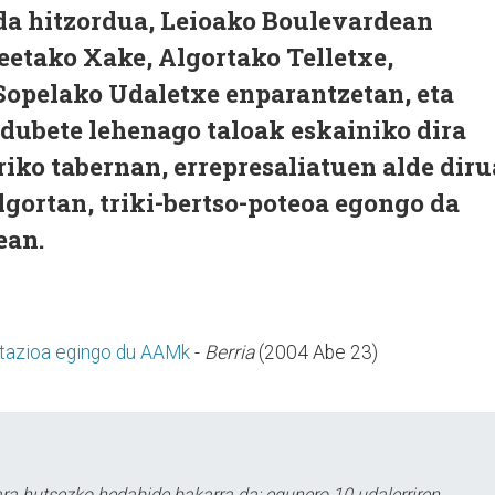
da hitzordua, Leioako Boulevardean
reetako Xake, Algortako Telletxe,
Sopelako Udaletxe enparantzetan, eta
dubete lehenago taloak eskainiko dira
iko tabernan, errepresaliatuen alde diru
lgortan, triki-bertso-poteoa egongo da
ean.
tazioa egingo du AAMk
-
Berria
(2004 Abe 23)
a hutsezko hedabide bakarra da; egunero 10 udalerriren