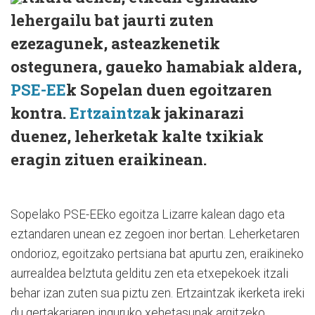
lehergailu bat jaurti zuten
ezezagunek, asteazkenetik
ostegunera, gaueko hamabiak aldera,
PSE-EE
k Sopelan duen egoitzaren
kontra.
Ertzaintza
k jakinarazi
duenez, leherketak kalte txikiak
eragin zituen eraikinean.
Sopelako PSE-EEko egoitza Lizarre kalean dago eta
eztandaren unean ez zegoen inor bertan. Leherketaren
ondorioz, egoitzako pertsiana bat apurtu zen, eraikineko
aurrealdea belztuta gelditu zen eta etxepekoek itzali
behar izan zuten sua piztu zen. Ertzaintzak ikerketa ireki
du gertakariaren inguruko xehetasunak argitzeko.