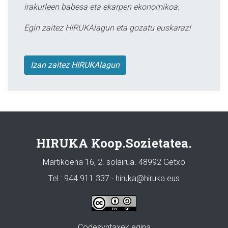
irakurleen babesa eta ekarpen ekonomikoa.
Egin zaitez HIRUKAlagun eta gozatu euskaraz!
Izan zaitez HIRUKAlagun
HIRUKA Koop.Sozietatea.
Martikoena 16, 2. solairua. 48992 Getxo
Tel.: 944 911 337 · hiruka@hiruka.eus
Codesyntaxek egina