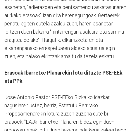
esanetan, "adierazpen eta pentsamendu askatasunaren
aurkako erasoak" izan dira herenegungoak. Gertaerek
penatu egiten dutela azaldu zuen, haren esanetan
lortzen duen bakarra "hiritarrengan asaldura eta samina
eragitea delako". Hargatik, elkarrizketaren eta
elkarrenganako errespetuaren aldeko apustua egin
zuen, eta halako ekintzak amaitu daitezela eskatu.
Erasoak Ibarretxe Planarekin lotu dituzte PSE-EEk
eta PPk
Jose Antonio Pastor PSE-EEko Bizkaiko idazkari
nagusiaren ustez, berriz, Estatutu Berrirako
Proposamenarekin lotura zuzen-zuzena dute bi
erasoek: "EAJk Ibarretxe Planaren bidez egin duen
proposamenak lortu duen bakarra indarkeria zaleei hego