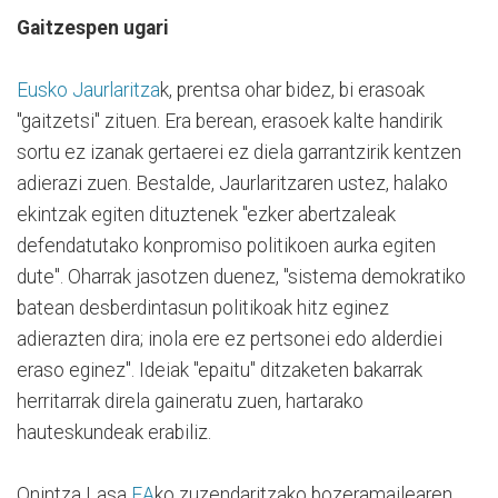
Gaitzespen ugari
Eusko Jaurlaritza
k, prentsa ohar bidez, bi erasoak
"gaitzetsi" zituen. Era berean, erasoek kalte handirik
sortu ez izanak gertaerei ez diela garrantzirik kentzen
adierazi zuen. Bestalde, Jaurlaritzaren ustez, halako
ekintzak egiten dituztenek "ezker abertzaleak
defendatutako konpromiso politikoen aurka egiten
dute". Oharrak jasotzen duenez, "sistema demokratiko
batean desberdintasun politikoak hitz eginez
adierazten dira; inola ere ez pertsonei edo alderdiei
eraso eginez". Ideiak "epaitu" ditzaketen bakarrak
herritarrak direla gaineratu zuen, hartarako
hauteskundeak erabiliz.
Onintza Lasa
EA
ko zuzendaritzako bozeramailearen