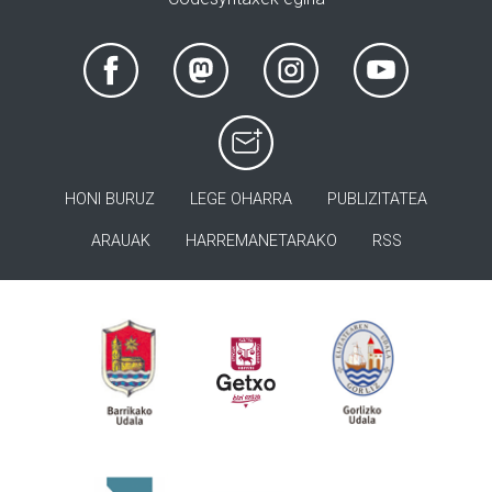
HONI BURUZ
LEGE OHARRA
PUBLIZITATEA
ARAUAK
HARREMANETARAKO
RSS