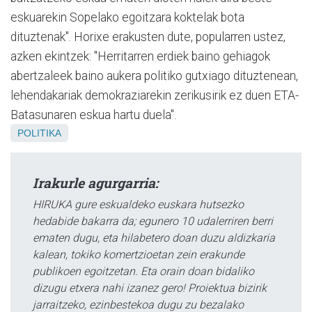
eskuarekin Sopelako egoitzara koktelak bota
dituztenak". Horixe erakusten dute, popularren ustez,
azken ekintzek: "Herritarren erdiek baino gehiagok
abertzaleek baino aukera politiko gutxiago dituztenean,
lehendakariak demokraziarekin zerikusirik ez duen ETA-
Batasunaren eskua hartu duela".
POLITIKA
Irakurle agurgarria:
HIRUKA gure eskualdeko euskara hutsezko
hedabide bakarra da; egunero 10 udalerriren berri
ematen dugu, eta hilabetero doan duzu aldizkaria
kalean, tokiko komertzioetan zein erakunde
publikoen egoitzetan. Eta orain doan bidaliko
dizugu etxera nahi izanez gero! Proiektua bizirik
jarraitzeko, ezinbestekoa dugu zu bezalako