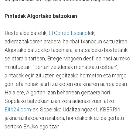
Pintadak Algortako batzokian
Beste alde batetik,
El Correo Español
ek,
adierazitakoaren arabera, hainbat txanodun sartu ziren
Algortako batzokiko tabernara, arratsaldeko bostetatik
seietara bitartean, Errege Magoen desfilea hasi aurreko
minutuetan. "Bertan zeudenak mehatxatu ostean",
pintadak egin zituzten egoitzako hormetan eta margo
gorri eta horiak jaurti zizkioten eraikinaren aurrealdeari.
Hala ere, Algortan izan beharrean gertaera hori
Sopelako batzokian izan zela adierazi zuen atzo
Eitb24.com
-ek. Sopelako Udaltzaingoak UKBERRIri
jakinarazitakoaren arabera, horrelakorik ez da gertatu
bertoko EAJko egoitzan.