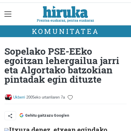
KOMUNITATEA
Sopelako PSE-EEko
egoitzan lehergailua jarri
eta Algortako batzokian
pintadak egin dituzte
Ukberri
2005eko urtarrilaren 7a
Gehitu gaitzazu Googlen
Itxura denez, etxean egindako