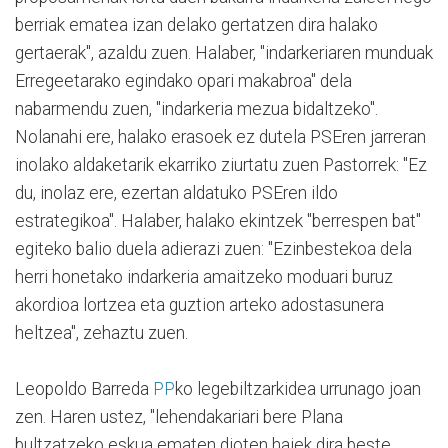
berriak ematea izan delako gertatzen dira halako
gertaerak", azaldu zuen. Halaber, "indarkeriaren munduak
Erregeetarako egindako opari makabroa" dela
nabarmendu zuen, "indarkeria mezua bidaltzeko".
Nolanahi ere, halako erasoek ez dutela PSEren jarreran
inolako aldaketarik ekarriko ziurtatu zuen Pastorrek: "Ez
du, inolaz ere, ezertan aldatuko PSEren ildo
estrategikoa". Halaber, halako ekintzek "berrespen bat"
egiteko balio duela adierazi zuen: "Ezinbestekoa dela
herri honetako indarkeria amaitzeko moduari buruz
akordioa lortzea eta guztion arteko adostasunera
heltzea", zehaztu zuen.
Leopoldo Barreda
PP
ko legebiltzarkidea urrunago joan
zen. Haren ustez, "lehendakariari bere Plana
bultzatzeko eskua ematen dioten haiek dira beste