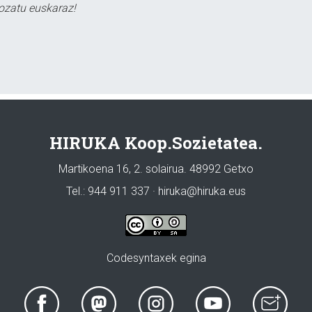
ozatu euskaraz!
HIRUKA Koop.Sozietatea.
Martikoena 16, 2. solairua. 48992 Getxo
Tel.: 944 911 337 · hiruka@hiruka.eus
Codesyntaxek egina