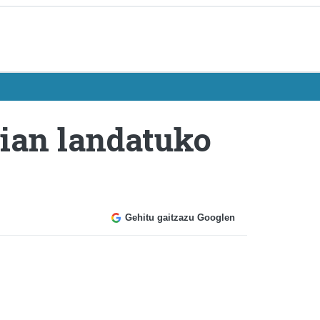
ian landatuko
Gehitu gaitzazu Googlen