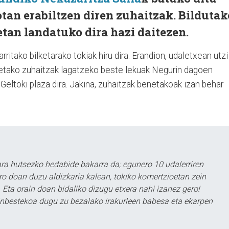
tan erabiltzen diren zuhaitzak. Bildutak
tan landatuko dira hazi daitezen.
rritako bilketarako tokiak hiru dira. Erandion, udaletxean utzi
netako zuhaitzak lagatzeko beste lekuak Negurin dagoen
eltoki plaza dira. Jakina, zuhaitzak benetakoak izan behar
a hutsezko hedabide bakarra da; egunero 10 udalerriren
ero doan duzu aldizkaria kalean, tokiko komertzioetan zein
 Eta orain doan bidaliko dizugu etxera nahi izanez gero!
ezinbestekoa dugu zu bezalako irakurleen babesa eta ekarpen