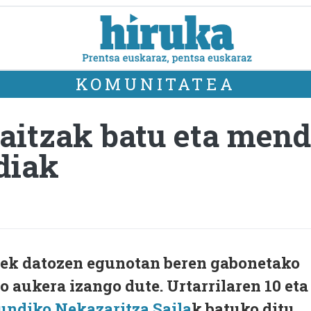
KOMUNITATEA
aitzak batu eta mend
diak
eek datozen egunotan beren gabonetako
o aukera izango dute. Urtarrilaren 10 eta
undiko Nekazaritza Saila
k batuko ditu