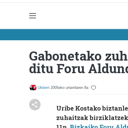
Gabonetako zuh
ditu Foru Aldun
Ukberri
2005eko urtarrilaren 8a
Uribe Kostako biztanl
zuhaitzak birziklatzek
11n,
Bizkaiko Foru Ald