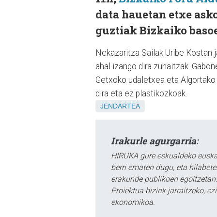
data hauetan etxe asko
guztiak Bizkaiko basoe
Nekazaritza Sailak Uribe Kostan ja
ahal izango dira zuhaitzak. Gabo
Getxoko udaletxea eta Algortako G
dira eta ez plastikozkoak.
JENDARTEA
Irakurle agurgarria:
HIRUKA gure eskualdeko euskar
berri ematen dugu, eta hilabet
erakunde publikoen egoitzetan.
Proiektua bizirik jarraitzeko, 
ekonomikoa.