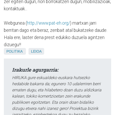
zer egiten dugun, non borrokatzen dugun, mobilizazioak,
kontaktuak...
Webgunea (
http://www.pat-eh.org/
) martxan jarri
berritan dago eta beraz, zenbait atal bukatzeke daude.
Hala ere, laster dena prest edukiko duzuela agintzen
dizuegu!!
POLITIKA
LEIOA
Irakurle agurgarria:
HIRUKA gure eskualdeko euskara hutsezko
hedabide bakarra da; egunero 10 udalerriren berri
ematen dugu, eta hilabetero doan duzu aldizkaria
kalean, tokiko komertzioetan zein erakunde
publikoen egoitzetan. Eta orain doan bidaliko
dizugu etxera nahi izanez gero! Proiektua bizirik
jarraitzeko, ezinbestekoa dugu zu bezalako