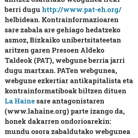
berri dugu
http://www.pat-eh.org/
helbidean. Kontrainformazioaren
sare zabala are gehiago hedatzeko
asmoz, Bizkaiko unibertsitateetan
aritzen garen Presoen Aldeko
Taldeok (PAT), webgune berria jarri
dugu martxan. PATen webgunea,
webgune ezkertiar antikapitalista eta
kontrainformatiboak biltzen dituen
La Haine
sare antagonistaren
(www.lahaine.org) parte izango da,
honek dakarren ondorioarekin:
mundu osora zabaldutako webgunea