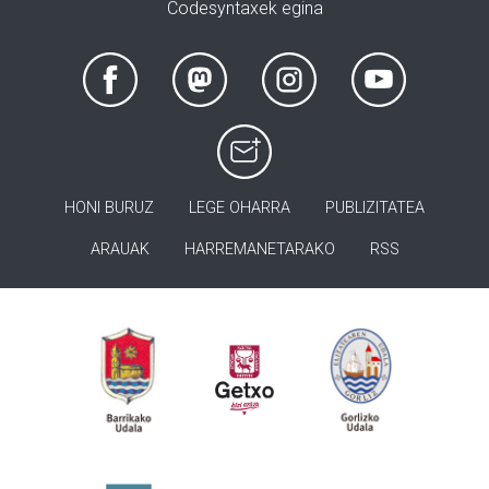
Codesyntaxek egina
HONI BURUZ
LEGE OHARRA
PUBLIZITATEA
ARAUAK
HARREMANETARAKO
RSS