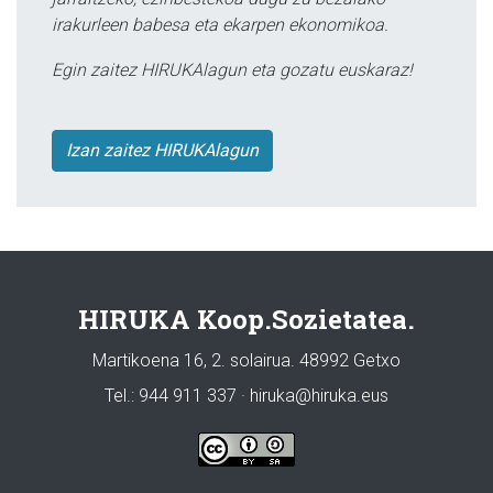
irakurleen babesa eta ekarpen ekonomikoa.
Egin zaitez HIRUKAlagun eta gozatu euskaraz!
Izan zaitez HIRUKAlagun
HIRUKA Koop.Sozietatea.
Martikoena 16, 2. solairua. 48992 Getxo
Tel.: 944 911 337 · hiruka@hiruka.eus