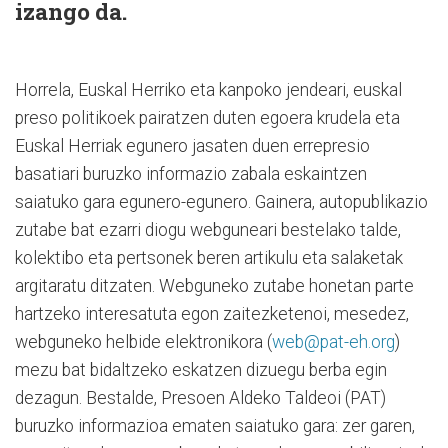
izango da.
Horrela, Euskal Herriko eta kanpoko jendeari, euskal
preso politikoek pairatzen duten egoera krudela eta
Euskal Herriak egunero jasaten duen errepresio
basatiari buruzko informazio zabala eskaintzen
saiatuko gara egunero-egunero. Gainera, autopublikazio
zutabe bat ezarri diogu webguneari bestelako talde,
kolektibo eta pertsonek beren artikulu eta salaketak
argitaratu ditzaten. Webguneko zutabe honetan parte
hartzeko interesatuta egon zaitezketenoi, mesedez,
webguneko helbide elektronikora (
web@pat-eh.org
)
mezu bat bidaltzeko eskatzen dizuegu berba egin
dezagun. Bestalde, Presoen Aldeko Taldeoi (PAT)
buruzko informazioa ematen saiatuko gara: zer garen,