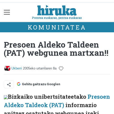
KOMUNITATEA
Presoen Aldeko Taldeen
(PAT) webgunea martxan!!
Ukberri
2005eko urtarrilaren 8a
Gehitu gaitzazu Googlen
Bizkaiko unibertsitateetako
Presoen
Aldeko Taldeok (PAT)
informazio
anitzez osatutako webgunea ireki