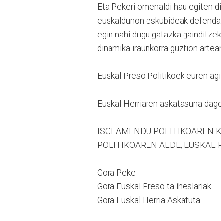
Eta Pekeri omenaldi hau egiten d
euskaldunon eskubideak defendatz
egin nahi dugu gatazka gainditzek
dinamika iraunkorra guztion arte
Euskal Preso Politikoek euren agi
Euskal Herriaren askatasuna dago
ISOLAMENDU POLITIKOAREN K
POLITIKOAREN ALDE, EUSKAL 
Gora Peke
Gora Euskal Preso ta iheslariak
Gora Euskal Herria Askatuta.