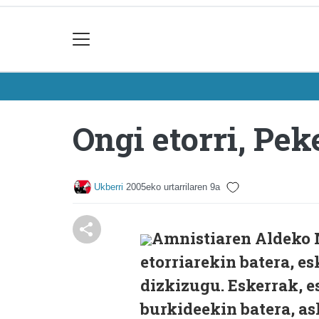
Ongi etorri, Pek
Ukberri
2005eko urtarrilaren 9a
Amnistiaren Aldeko
etorriarekin batera, e
dizkizugu. Eskerrak, e
burkideekin batera, as