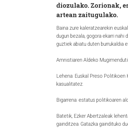
diozulako. Zorionak, e
artean zaitugulako.
Baina zure kaleratzearekin euskal
dugun bezala, gogora ekarri nahi d
guztiek abiatu duten burrukaldia e
Amnistiaren Aldeko Mugimendutik 
Lehena: Euskal Preso Politikoen 
kasualitatez.
Bigarrena: estatus politikoaren al
Batetik, Ezker Abertzaleak lehent
gainditzea. Gatazka gaindituko d