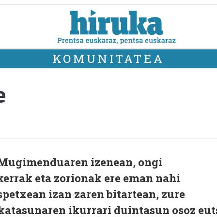
KOMUNITATEA
e
 Mugimenduaren izenean, ongi
skerrak eta zorionak ere eman nahi
spetxean izan zaren bitartean, zure
katasunaren ikurrari duintasun osoz eut