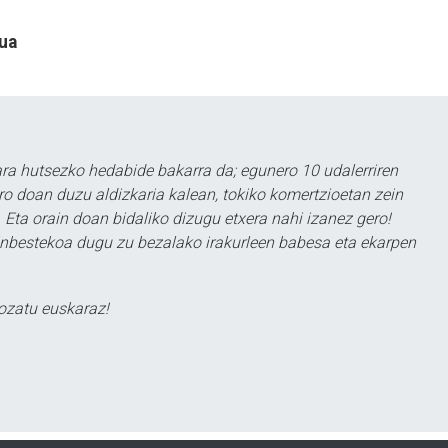
ua
a hutsezko hedabide bakarra da; egunero 10 udalerriren
ero doan duzu aldizkaria kalean, tokiko komertzioetan zein
 Eta orain doan bidaliko dizugu etxera nahi izanez gero!
ezinbestekoa dugu zu bezalako irakurleen babesa eta ekarpen
ozatu euskaraz!