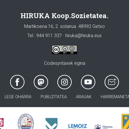
HIRUKA Koop.Sozietatea.
Martikoena 16, 2. solairua. 48992 Getxo
Tel.: 944 911 337 · hiruka@hiruka.eus
Codesyntaxek egina
LEGE OHARRA
PUBLIZITATEA
ARAUAK
HARREMANET