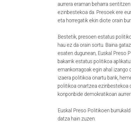
aurrera eraman beharra sentitzen
ezinbestekoa da. Presoek ere eur
eta horregatik ekin diote orain bur
Bestetik, presoen estatus politik
hau ez da orain sortu. Baina gata
esaten dugunean, Euskal Preso Pol
bakarrik estatus politikoa aplika
emankorragoak egin ahal izango di
izaera politikoa onartu barik, he
politikoa onartzea ezinbestekoa 
konponbide demokratikoan aurrer
Euskal Preso Politikoen burrukal
datza hain zuzen.