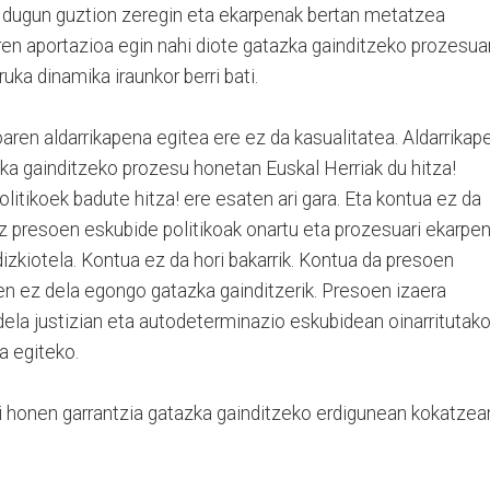
 dugun guztion zeregin eta ekarpenak bertan metatzea
en aportazioa egin nahi diote gatazka gainditzeko prozesuar
ruka dinamika iraunkor berri bati.
oaren aldarrikapena egitea ere ez da kasualitatea. Aldarrikap
zka gainditzeko prozesu honetan Euskal Herriak du hitza!
itikoek badute hitza! ere esaten ari gara. Eta kontua ez da
tuz presoen eskubide politikoak onartu eta prozesuari ekarpe
zkiotela. Kontua ez da hori bakarrik. Kontua da presoen
men ez dela egongo gatazka gainditzerik. Presoen izaera
dela justizian eta autodeterminazio eskubidean oinarritutak
a egiteko.
di honen garrantzia gatazka gainditzeko erdigunean kokatzea