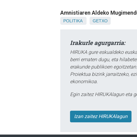
Amnistiaren Aldeko Mugimend
POLITIKA
GETXO
Irakurle agurgarria:
HIRUKA gure eskualdeko euskar
berri ematen dugu, eta hilabet
erakunde publikoen egoitzetan.
Proiektua bizirik jarraitzeko, 
ekonomikoa.
Egin zaitez HIRUKAlagun eta g
Izan zaitez HIRUKAlagun