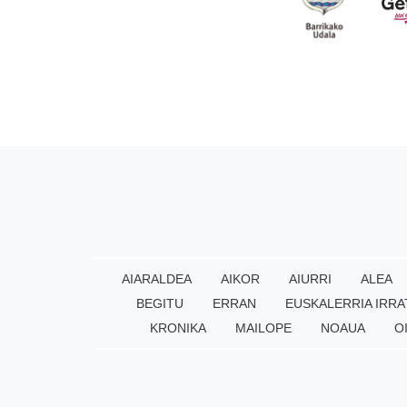
AIARALDEA
AIKOR
AIURRI
ALEA
BEGITU
ERRAN
EUSKALERRIA IRRA
KRONIKA
MAILOPE
NOAUA
O