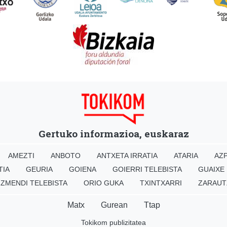
Gertuko informazioa, euskaraz
AMEZTI
ANBOTO
ANTXETA IRRATIA
ATARIA
AZP
TIA
GEURIA
GOIENA
GOIERRI TELEBISTA
GUAIXE
IZMENDI TELEBISTA
ORIO GUKA
TXINTXARRI
ZARAUT
Matx
Gurean
Ttap
Tokikom publizitatea