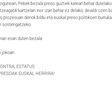
iogunean, Pekek bezala preso guztiek kalean behar dutelako
eagatik kartzelan inor izan behar ez delako, deialdi ozen b
o prozesuan denok bildu eta euskal preso politikoen burruka
an sostengatzeko.
rian esan duten bezala:
 jokoan.
ONTRA, ESTATUS
PRESOAK EUSKAL HERRIRA!