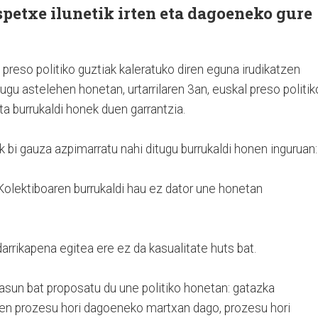
spetxe ilunetik irten eta dagoeneko gure
 preso politiko guztiak kaleratuko diren eguna irudikatzen
ugu astelehen honetan, urtarrilaren 3an, euskal preso politik
ta burrukaldi honek duen garrantzia.
bi gauza azpimarratu nahi ditugu burrukaldi honen inguruan:
Kolektiboaren burrukaldi hau ez dator une honetan
darrikapena egitea ere ez da kasualitate huts bat.
asun bat proposatu du une politiko honetan: gatazka
uen prozesu hori dagoeneko martxan dago, prozesu hori