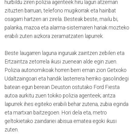
hurbildu ziren polizia agenteek hiru lagun atzeman
zituzten barruan, telefono mugikorrak eta hainbat
osagarri hartzen ari zirela. Besteak beste, mailu bi,
palanka, mazoa eta alarma-sistemaren hariak mozteko
erabili zuten aizkora zeramatzaten lapurrek.
Beste laugarren laguna inguruak zaintzen zebilen eta
Ertzaintza zetorrela ikusi zuenean alde egin zuen.
Polizia autonomikoak horren berri eman zion Getxoko
Udaltzaingoari eta handik lasterrera herriko gasolindegi
batean egun berean Deuston ostutako Ford Fiesta
autoa aurkitu zuen tokiko polizia agenteek; antza
lapurrek ihes egiteko erabili behar zutena, zubia eginda
eta martxan baitzegoen. Hori dela eta, metro
geltokietako zaindariei abisua ematea egoki ikusi
zuten.