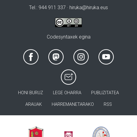
Tel.: 944 911 337 · hiruka@hiruka.eus
Codesyntaxek egina
HONI BURUZ
LEGE OHARRA
PUBLIZITATEA
ARAUAK
HARREMANETARAKO
RSS