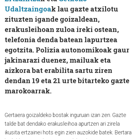
Udaltzaingoa
k lau gazte atxilotu
zituzten igande goizaldean,
erakusleihoan zuloa ireki ostean,
telefonia denda batean lapurtzea
egotzita. Polizia autonomikoak gaur
jakinarazi duenez, mailuak eta
aizkora bat erabilita sartu ziren
dendan 19 eta 21 urte bitarteko gazte
marokoarrak.
Gertaera goizaldeko bostak inguruan izan zen. Gazte
talde bat dendako erakusleihoa apurtzen ari zirela
ikusita ertzainei hots egin zien auzokide batek. Bertara