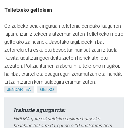
Telletxeko geltokian
Goizaldeko seiak inguruan telefonia dendako laugarren
lapurra izan zitekeena atzeman zuten Telletxeko metro
geltokiko zaindariek. Jasotako argibideekin bat
zetorrela eta esku eta besoetan hainbat zauri zituela
ikusita, udaltzaingoei deitu zieten horiek atxilotu
zezaten. Polizia iturrien arabera, hiru telefono mugikor,
hainbat txartel eta osagai ugari zeramatzan eta, handik,
Ertzaintzaren komisaldegira eraman zuten.
JENDARTEA
GETXO
Irakurle agurgarria:
HIRUKA gure eskualdeko euskara hutsezko
hedabide bakarra da; egunero 10 udalerriren berri