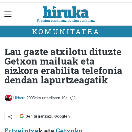
KOMUNITATEA
Lau gazte atxilotu dituzte
Getxon mailuak eta
aizkora erabilita telefonia
dendan lapurtzeagatik
Ukberri
2005eko urtarrilaren 10a
Gehitu gaitzazu Googlen
Ertzaintza
k eta
Getxoko