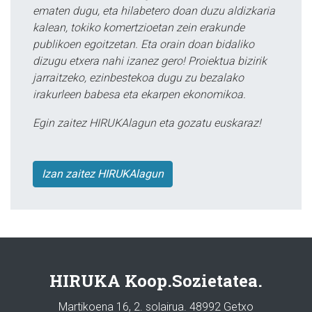
ematen dugu, eta hilabetero doan duzu aldizkaria
kalean, tokiko komertzioetan zein erakunde
publikoen egoitzetan. Eta orain doan bidaliko
dizugu etxera nahi izanez gero! Proiektua bizirik
jarraitzeko, ezinbestekoa dugu zu bezalako
irakurleen babesa eta ekarpen ekonomikoa.
Egin zaitez HIRUKAlagun eta gozatu euskaraz!
Izan zaitez HIRUKAlagun
HIRUKA Koop.Sozietatea.
Martikoena 16, 2. solairua. 48992 Getxo