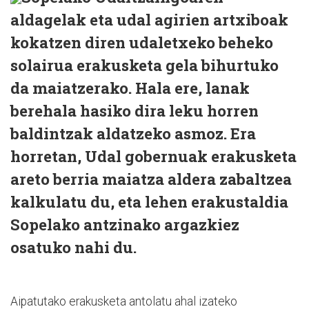
aldagelak eta udal agirien artxiboak
kokatzen diren udaletxeko beheko
solairua erakusketa gela bihurtuko
da maiatzerako. Hala ere, lanak
berehala hasiko dira leku horren
baldintzak aldatzeko asmoz. Era
horretan, Udal gobernuak erakusketa
areto berria maiatza aldera zabaltzea
kalkulatu du, eta lehen erakustaldia
Sopelako antzinako argazkiez
osatuko nahi du.
Aipatutako erakusketa antolatu ahal izateko