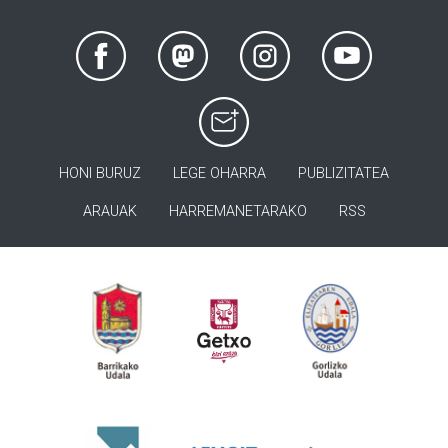
HONI BURUZ
LEGE OHARRA
PUBLIZITATEA
ARAUAK
HARREMANETARAKO
RSS