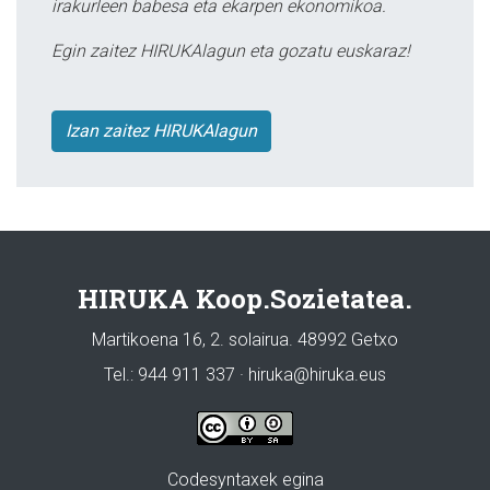
irakurleen babesa eta ekarpen ekonomikoa.
Egin zaitez HIRUKAlagun eta gozatu euskaraz!
Izan zaitez HIRUKAlagun
HIRUKA Koop.Sozietatea.
Martikoena 16, 2. solairua. 48992 Getxo
Tel.: 944 911 337 · hiruka@hiruka.eus
Codesyntaxek egina