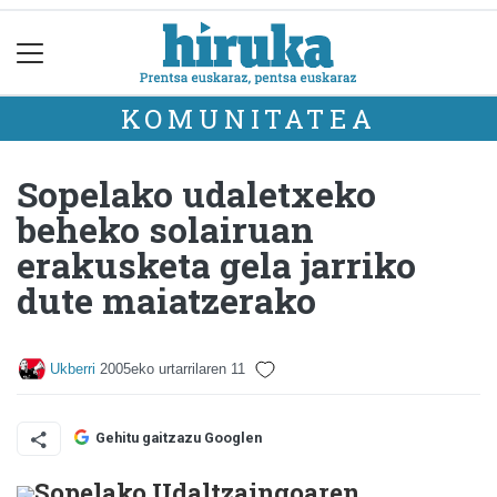
KOMUNITATEA
Sopelako udaletxeko
beheko solairuan
erakusketa gela jarriko
dute maiatzerako
Ukberri
2005eko urtarrilaren 11
Gehitu gaitzazu Googlen
Sopelako Udaltzaingoaren