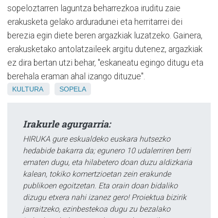
sopeloztarren laguntza beharrezkoa iruditu zaie
erakusketa gelako arduradunei eta herritarrei dei
berezia egin diete beren argazkiak luzatzeko. Gainera,
erakusketako antolatzaileek argitu dutenez, argazkiak
ez dira bertan utzi behar, "eskaneatu egingo ditugu eta
berehala eraman ahal izango dituzue".
KULTURA
SOPELA
Irakurle agurgarria:
HIRUKA gure eskualdeko euskara hutsezko
hedabide bakarra da; egunero 10 udalerriren berri
ematen dugu, eta hilabetero doan duzu aldizkaria
kalean, tokiko komertzioetan zein erakunde
publikoen egoitzetan. Eta orain doan bidaliko
dizugu etxera nahi izanez gero! Proiektua bizirik
jarraitzeko, ezinbestekoa dugu zu bezalako