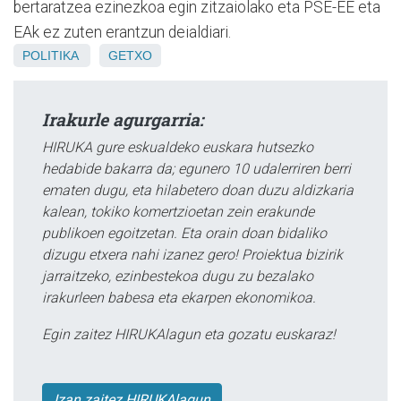
bertaratzea ezinezkoa egin zitzaiolako eta PSE-EE eta
EAk ez zuten erantzun deialdiari.
POLITIKA
GETXO
Irakurle agurgarria:
HIRUKA gure eskualdeko euskara hutsezko
hedabide bakarra da; egunero 10 udalerriren berri
ematen dugu, eta hilabetero doan duzu aldizkaria
kalean, tokiko komertzioetan zein erakunde
publikoen egoitzetan. Eta orain doan bidaliko
dizugu etxera nahi izanez gero! Proiektua bizirik
jarraitzeko, ezinbestekoa dugu zu bezalako
irakurleen babesa eta ekarpen ekonomikoa.
Egin zaitez HIRUKAlagun eta gozatu euskaraz!
Izan zaitez HIRUKAlagun