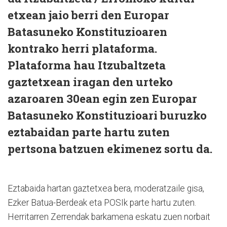
etxean jaio berri den Europar
Batasuneko Konstituzioaren
kontrako herri plataforma.
Plataforma hau Itzubaltzeta
gaztetxean iragan den urteko
azaroaren 30ean egin zen Europar
Batasuneko Konstituzioari buruzko
eztabaidan parte hartu zuten
pertsona batzuen ekimenez sortu da.
Eztabaida hartan gaztetxea bera, moderatzaile gisa,
Ezker Batua-Berdeak eta POSIk parte hartu zuten.
Herritarren Zerrendak barkamena eskatu zuen norbait