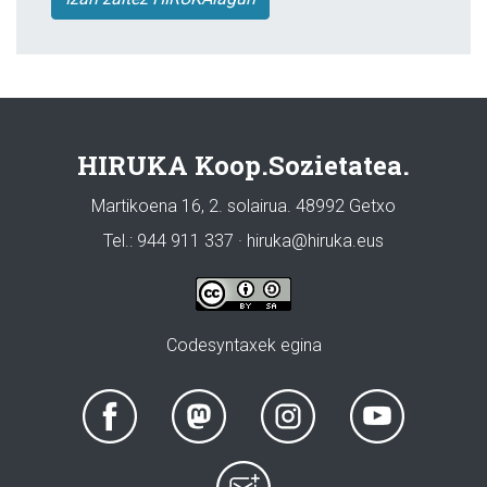
HIRUKA Koop.Sozietatea.
Martikoena 16, 2. solairua. 48992 Getxo
Tel.: 944 911 337 · hiruka@hiruka.eus
Codesyntaxek egina