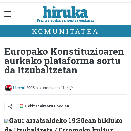
KOMUNITATEA
Europako Konstituzioaren
aurkako plataforma sortu
da Itzubaltzetan
Ukberri
2005eko urtarrilaren 11
Gehitu gaitzazu Googlen
Gaur arratsaldeko 19:30ean bilduko
da Itzubaltzeta / Erromoko kultur