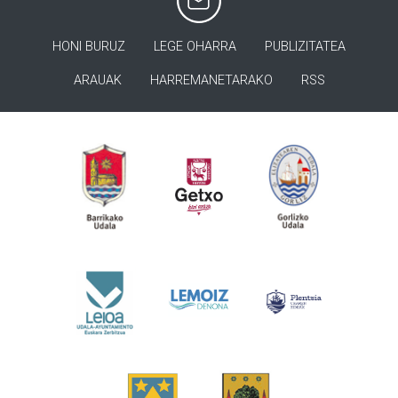
HONI BURUZ
LEGE OHARRA
PUBLIZITATEA
ARAUAK
HARREMANETARAKO
RSS