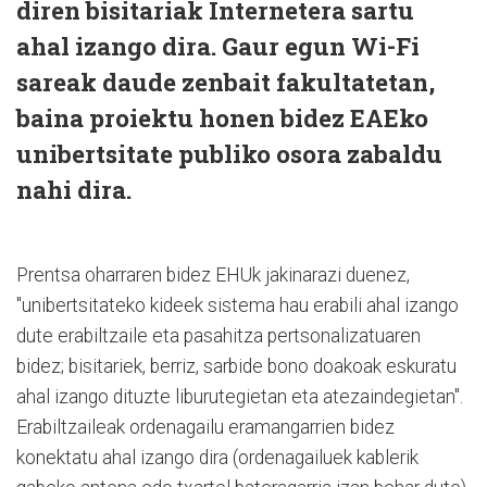
diren bisitariak Internetera sartu
ahal izango dira. Gaur egun Wi-Fi
sareak daude zenbait fakultatetan,
baina proiektu honen bidez EAEko
unibertsitate publiko osora zabaldu
nahi dira.
Prentsa oharraren bidez EHUk jakinarazi duenez,
"unibertsitateko kideek sistema hau erabili ahal izango
dute erabiltzaile eta pasahitza pertsonalizatuaren
bidez; bisitariek, berriz, sarbide bono doakoak eskuratu
ahal izango dituzte liburutegietan eta atezaindegietan".
Erabiltzaileak ordenagailu eramangarrien bidez
konektatu ahal izango dira (ordenagailuek kablerik