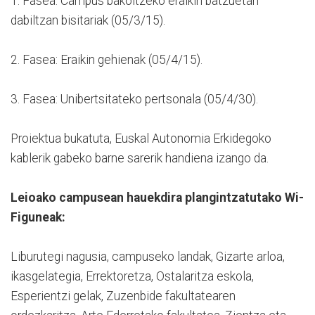
1. Fasea: Campus bakoitzeko eraikin batzuetan
dabiltzan bisitariak (05/3/15).
2. Fasea: Eraikin gehienak (05/4/15).
3. Fasea: Unibertsitateko pertsonala (05/4/30).
Proiektua bukatuta, Euskal Autonomia Erkidegoko
kablerik gabeko barne sarerik handiena izango da.
Leioako campusean hauekdira plangintzatutako Wi-
Figuneak:
Liburutegi nagusia, campuseko landak, Gizarte arloa,
ikasgelategia, Errektoretza, Ostalaritza eskola,
Esperientzi gelak, Zuzenbide fakultatearen