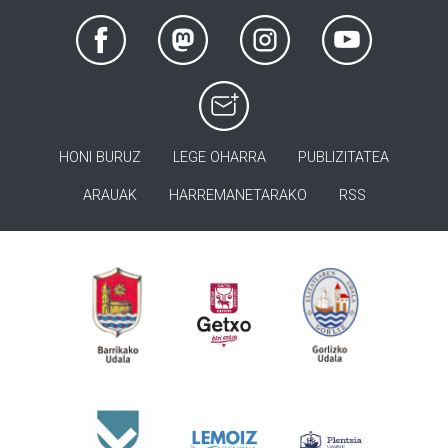
HONI BURUZ
LEGE OHARRA
PUBLIZITATEA
ARAUAK
HARREMANETARAKO
RSS