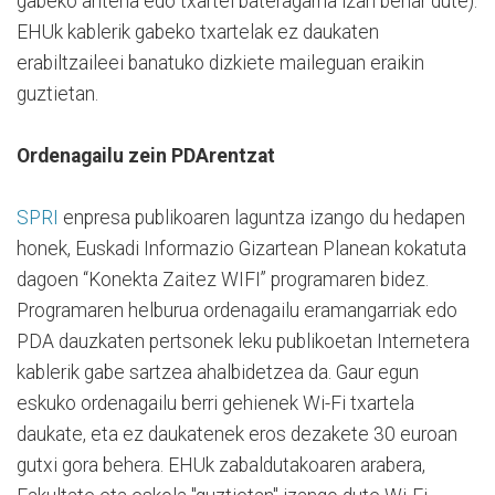
gabeko antena edo txartel bateragarria izan behar dute).
EHUk kablerik gabeko txartelak ez daukaten
erabiltzaileei banatuko dizkiete maileguan eraikin
guztietan.
Ordenagailu zein PDArentzat
SPRI
enpresa publikoaren laguntza izango du hedapen
honek, Euskadi Informazio Gizartean Planean kokatuta
dagoen “Konekta Zaitez WIFI” programaren bidez.
Programaren helburua ordenagailu eramangarriak edo
PDA dauzkaten pertsonek leku publikoetan Internetera
kablerik gabe sartzea ahalbidetzea da. Gaur egun
eskuko ordenagailu berri gehienek Wi-Fi txartela
daukate, eta ez daukatenek eros dezakete 30 euroan
gutxi gora behera. EHUk zabaldutakoaren arabera,