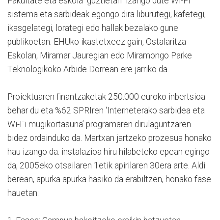
Fakultate eta eskola "guztietan" izango dute Wi-Fi
sistema eta sarbideak egongo dira liburutegi, kafetegi,
ikasgelategi, lorategi edo hallak bezalako gune
publikoetan. EHUko ikastetxeez gain, Ostalaritza
Eskolan, Miramar Jauregian edo Miramongo Parke
Teknologikoko Arbide Dorrean ere jarriko da.
Proiektuaren finantzaketak 250.000 euroko inbertsioa
behar du eta %62 SPRIren ‘Interneterako sarbidea eta
Wi-Fi mugikortasuna’ programaren dirulaguntzaren
bidez ordainduko da. Martxan jartzeko prozesua honako
hau izango da: instalazioa hiru hilabeteko epean egingo
da, 2005eko otsailaren 1etik apirilaren 30era arte. Aldi
berean, apurka apurka hasiko da erabiltzen, honako fase
hauetan: