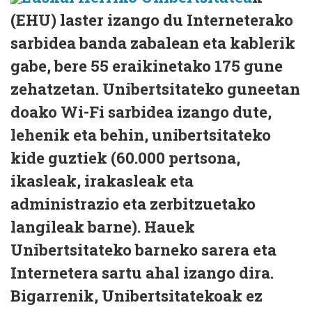
(EHU) laster izango du Interneterako
sarbidea banda zabalean eta kablerik
gabe, bere 55 eraikinetako 175 gune
zehatzetan. Unibertsitateko guneetan
doako Wi-Fi sarbidea izango dute,
lehenik eta behin, unibertsitateko
kide guztiek (60.000 pertsona,
ikasleak, irakasleak eta
administrazio eta zerbitzuetako
langileak barne). Hauek
Unibertsitateko barneko sarera eta
Internetera sartu ahal izango dira.
Bigarrenik, Unibertsitatekoak ez