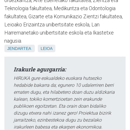
ordezkaritza, Arte Ederretako fakultatea, Zientza eta
Teknologia fakultatea, Medikuntza eta Odontologia
fakultatea, Gizarte eta Komunikazio Zientzi fakultatea,
Leioako Erizaintza unibertsitate eskola, Lan
Harremanetako unibertsitate eskola eta Ikastetxe
nagusia.
JENDARTEA
LEIOA
Irakurle agurgarria:
HIRUKA gure eskualdeko euskara hutsezko
hedabide bakarra da; egunero 10 udalerriren berri
ematen dugu, eta hilabetero doan duzu aldizkaria
kalean, tokiko komertzioetan zein erakunde
publikoen egoitzetan. Eta orain doan bidaliko
dizugu etxera nahi izanez gero! Proiektua bizirik
jarraitzeko, ezinbestekoa dugu zu bezalako
irakurleen babesa eta ekarpen ekonomikoa.