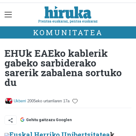
KOMUNITATEA
EHUk EAEko kablerik
gabeko sarbiderako
sarerik zabalena sortuko
du
Ukberri
2005eko urtarrilaren 17a
Gehitu gaitzazu Googlen
Euskal Herriko Unibertsitatea
k