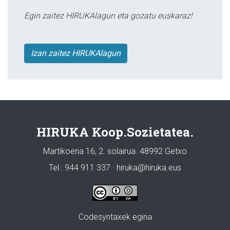
Egin zaitez HIRUKAlagun eta gozatu euskaraz!
Izan zaitez HIRUKAlagun
HIRUKA Koop.Sozietatea.
Martikoena 16, 2. solairua. 48992 Getxo
Tel.: 944 911 337 · hiruka@hiruka.eus
Codesyntaxek egina