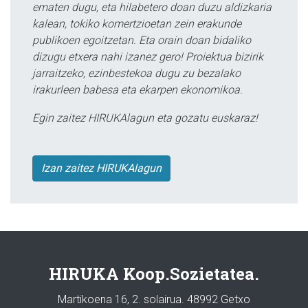
ematen dugu, eta hilabetero doan duzu aldizkaria
kalean, tokiko komertzioetan zein erakunde
publikoen egoitzetan. Eta orain doan bidaliko
dizugu etxera nahi izanez gero! Proiektua bizirik
jarraitzeko, ezinbestekoa dugu zu bezalako
irakurleen babesa eta ekarpen ekonomikoa.
Egin zaitez HIRUKAlagun eta gozatu euskaraz!
Izan zaitez HIRUKAlagun
HIRUKA Koop.Sozietatea.
Martikoena 16, 2. solairua. 48992 Getxo