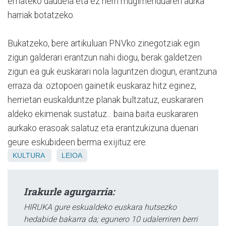
emateko daudela eta ez herri mugimenduaren aurka
harriak botatzeko.
Bukatzeko, bere artikuluan PNVko zinegotziak egin
zigun galderari erantzun nahi diogu, berak galdetzen
zigun ea guk euskarari nola laguntzen diogun, erantzuna
erraza da: oztopoen gainetik euskaraz hitz eginez,
herrietan euskalduntze planak bultzatuz, euskararen
aldeko ekimenak sustatuz... baina baita euskararen
aurkako erasoak salatuz eta erantzukizuna duenari
geure eskubideen berma exijituz ere.
KULTURA
LEIOA
Irakurle agurgarria:
HIRUKA gure eskualdeko euskara hutsezko
hedabide bakarra da; egunero 10 udalerriren berri