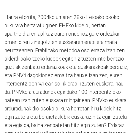
Harira etorrita, 2004ko urriaren 28ko Leioako osoko
bilkurara bertaratu ginen EHEko kide bi, bertan
apartheid-aren aplikazioaren ondorioz gure ordezkari
omen diren zinegotzien euskararen erabilera maila
neurtzearren. Erabilitako metodoa oso erraza izan zen:
alderdi bakoitzeko kideek egiten zituzten interbentzio
guztiak zenbatu erdarazkoak eta euskarazkoak bereiziz,
eta PNVri dagokionez emaitza hauxe izan zen, euren
interbentzioen %1ean soilik erabili zuten euskara, hau
da, PNVko arduradunek egindako 100 interbentzioko
batean izan zuten euskara mingainean. PNVko euskara
arduradunak dio osoko bilkura horretan hiru kidek hitz
egin zutela eta beraietatik bik euskaraz hitz egin zutela,
eta egia da, baina zenbatetan hitz egin zuten? Erdaraz