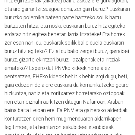
hitz egin zuenak (alkatea) baino askoz ere gutxiagotan;
eta are garrantzitsuagoa dena, zer gairi buruz? Euskarari
buruzko polemika batean parte hartzeko soilik hartu
baitzuten hitza, eta noski, euskarari buruz hitz egiteko
erdaraz hitz egitea benetan larria litzateke! Eta horrek
zer esan nahi du, euskarak soilik balio duela euskarari
buruz hitz egiteko? Ez al du balio zergei buruz, garraioei
buruz, gizarte ekintzari buruz... azalpenak eta iritziak
emateko? Espero dut PNVko kideek horrela ez
pentsatzea, EHEko kideok behinik behin argi dugu, beti,
gaia edozein dela ere euskara da komunikatzeko geure
hizkuntza, nahiz eta zoritxarrez horretarako oztopoak
non eta noiznahi aurkitzen ditugun Nafarroan, Araban
baina baita Leioan ere. Ea PNV eta gainerako alderdiak
konturatzen diren herri mugimenduaren aldarrikapen
legitimoei, eta herritarron eskubideei irtenbideak