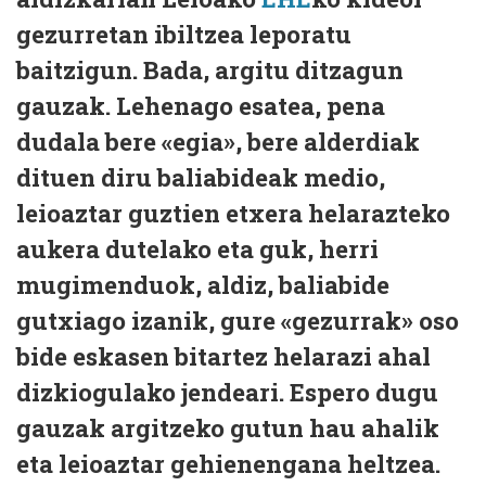
gezurretan ibiltzea leporatu
baitzigun. Bada, argitu ditzagun
gauzak. Lehenago esatea, pena
dudala bere «egia», bere alderdiak
dituen diru baliabideak medio,
leioaztar guztien etxera helarazteko
aukera dutelako eta guk, herri
mugimenduok, aldiz, baliabide
gutxiago izanik, gure «gezurrak» oso
bide eskasen bitartez helarazi ahal
dizkiogulako jendeari. Espero dugu
gauzak argitzeko gutun hau ahalik
eta leioaztar gehienengana heltzea.