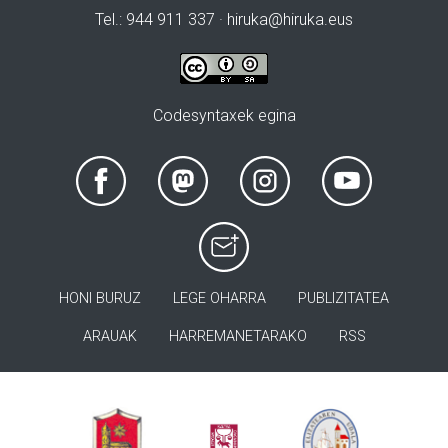
Tel.: 944 911 337 · hiruka@hiruka.eus
Codesyntaxek egina
HONI BURUZ
LEGE OHARRA
PUBLIZITATEA
ARAUAK
HARREMANETARAKO
RSS