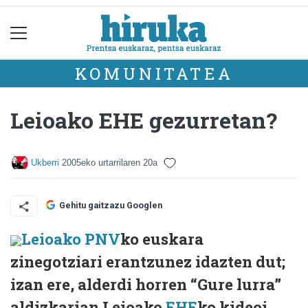
KOMUNITATEA
Leioako EHE gezurretan?
Ukberri
2005eko urtarrilaren 20a
Gehitu gaitzazu Googlen
Leioako PNV
ko euskara
zinegotziari erantzunez idazten dut;
izan ere, alderdi horren “Gure lurra”
aldizkarian Leioako
EHE
ko kideoi