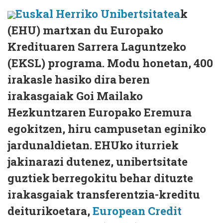
Euskal Herriko Unibertsitatea
k
(EHU) martxan du Europako
Kredituaren Sarrera Laguntzeko
(EKSL) programa. Modu honetan, 400
irakasle hasiko dira beren
irakasgaiak Goi Mailako
Hezkuntzaren Europako Eremura
egokitzen, hiru campusetan eginiko
jardunaldietan. EHUko iturriek
jakinarazi dutenez, unibertsitate
guztiek berregokitu behar dituzte
irakasgaiak transferentzia-kreditu
deiturikoetara,
European Credit