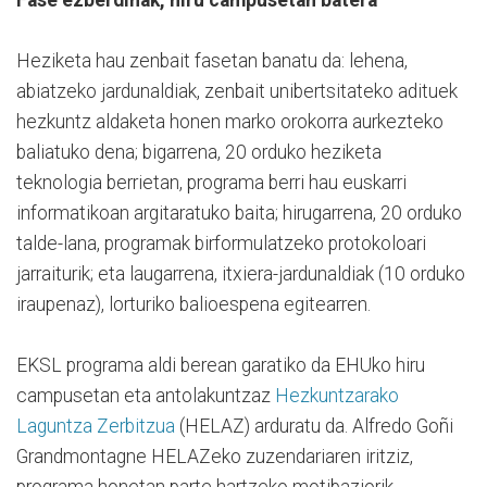
Heziketa hau zenbait fasetan banatu da: lehena,
abiatzeko jardunaldiak, zenbait unibertsitateko adituek
hezkuntz aldaketa honen marko orokorra aurkezteko
baliatuko dena; bigarrena, 20 orduko heziketa
teknologia berrietan, programa berri hau euskarri
informatikoan argitaratuko baita; hirugarrena, 20 orduko
talde-lana, programak birformulatzeko protokoloari
jarraiturik; eta laugarrena, itxiera-jardunaldiak (10 orduko
iraupenaz), lorturiko balioespena egitearren.
EKSL programa aldi berean garatiko da EHUko hiru
campusetan eta antolakuntzaz
Hezkuntzarako
Laguntza Zerbitzua
(HELAZ) arduratu da. Alfredo Goñi
Grandmontagne HELAZeko zuzendariaren iritziz,
programa honetan parte hartzeko motibaziorik