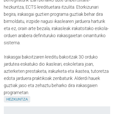
hezkuntza, ECTS kredituetara itzulita. Etorkizunari
begira, irakasgai guztien programa guztiak behar dira
birmoldatu, irizpide nagusi ikaslearen jarduera harturik
eta ez, orain arte bezala, irakasleak irakatsitako eskola-
orduen arabera definituruko irakasgaietan oinarrituriko
sistema.
Irakasgai bakoitzaren kreditu bakoitzak 30 orduko
jardutea eskatuko dio ikasleari, eskoletara joan,
azterketen prestaketa, irakurketa eta ikastea, tutoretza
edota jarduera praktikoak zenbaturik. Alderdi hauek
guztiak jaso eta zehaztu beharko dira irakasgaien
programetan.
HEZKUNTZA