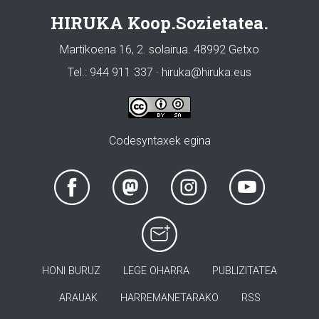
HIRUKA Koop.Sozietatea.
Martikoena 16, 2. solairua. 48992 Getxo
Tel.: 944 911 337 · hiruka@hiruka.eus
Codesyntaxek egina
HONI BURUZ
LEGE OHARRA
PUBLIZITATEA
ARAUAK
HARREMANETARAKO
RSS