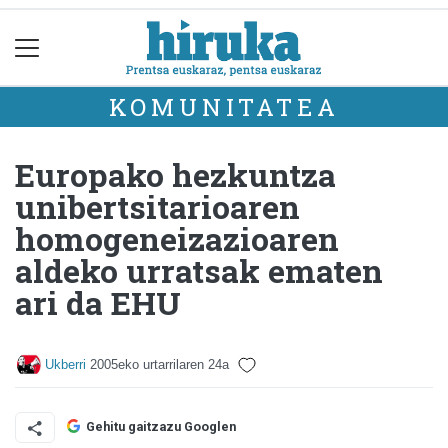
KOMUNITATEA
Europako hezkuntza
unibertsitarioaren
homogeneizazioaren
aldeko urratsak ematen
ari da EHU
Ukberri
2005eko urtarrilaren 24a
Gehitu gaitzazu Googlen