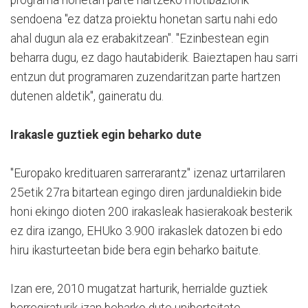
sendoena "ez datza proiektu honetan sartu nahi edo
ahal dugun ala ez erabakitzean". "Ezinbestean egin
beharra dugu, ez dago hautabiderik. Baieztapen hau sarri
entzun dut programaren zuzendaritzan parte hartzen
dutenen aldetik", gaineratu du.
Irakasle guztiek egin beharko dute
"Europako kredituaren sarrerarantz" izenaz urtarrilaren
25etik 27ra bitartean egingo diren jardunaldiekin bide
honi ekingo dioten 200 irakasleak hasierakoak besterik
ez dira izango, EHUko 3.900 irakaslek datozen bi edo
hiru ikasturteetan bide bera egin beharko baitute.
Izan ere, 2010 mugatzat harturik, herrialde guztiek
berregiraturik izan beharko dute unibertsitate-