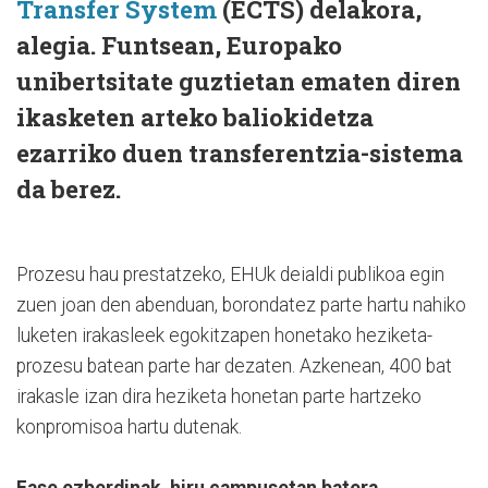
Transfer System
(ECTS) delakora,
alegia. Funtsean, Europako
unibertsitate guztietan ematen diren
ikasketen arteko baliokidetza
ezarriko duen transferentzia-sistema
da berez.
Prozesu hau prestatzeko, EHUk deialdi publikoa egin
zuen joan den abenduan, borondatez parte hartu nahiko
luketen irakasleek egokitzapen honetako heziketa-
prozesu batean parte har dezaten. Azkenean, 400 bat
irakasle izan dira heziketa honetan parte hartzeko
konpromisoa hartu dutenak.
Fase ezberdinak, hiru campusetan batera