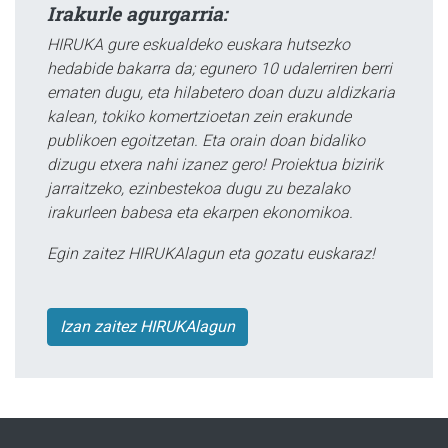
Irakurle agurgarria:
HIRUKA gure eskualdeko euskara hutsezko
hedabide bakarra da; egunero 10 udalerriren berri
ematen dugu, eta hilabetero doan duzu aldizkaria
kalean, tokiko komertzioetan zein erakunde
publikoen egoitzetan. Eta orain doan bidaliko
dizugu etxera nahi izanez gero! Proiektua bizirik
jarraitzeko, ezinbestekoa dugu zu bezalako
irakurleen babesa eta ekarpen ekonomikoa.
Egin zaitez HIRUKAlagun eta gozatu euskaraz!
Izan zaitez HIRUKAlagun