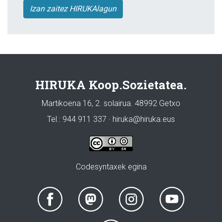
Izan zaitez HIRUKAlagun
HIRUKA Koop.Sozietatea.
Martikoena 16, 2. solairua. 48992 Getxo
Tel.: 944 911 337 · hiruka@hiruka.eus
Codesyntaxek egina