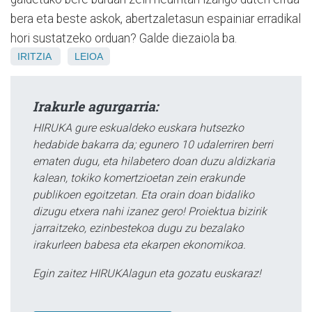
bera eta beste askok, abertzaletasun espainiar erradikal
hori sustatzeko orduan? Galde diezaiola ba.
IRITZIA
LEIOA
Irakurle agurgarria:
HIRUKA gure eskualdeko euskara hutsezko
hedabide bakarra da; egunero 10 udalerriren berri
ematen dugu, eta hilabetero doan duzu aldizkaria
kalean, tokiko komertzioetan zein erakunde
publikoen egoitzetan. Eta orain doan bidaliko
dizugu etxera nahi izanez gero! Proiektua bizirik
jarraitzeko, ezinbestekoa dugu zu bezalako
irakurleen babesa eta ekarpen ekonomikoa.
Egin zaitez HIRUKAlagun eta gozatu euskaraz!