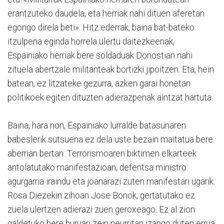
erantzuteko daudela, eta herriak nahi dituen aferetan
egongo direla beti». Hitz ederrak, baina bat-bateko
itzulpena eginda horrela ulertu daitezkeenak,
Espainiako herriak bere soldaduak Donostian nahi
zituela abertzale militanteak bortizki jipoitzen. Eta, hein
batean, ez litzateke gezurra, azken garai honetan
politikoek egiten dituzten adierazpenak aintzat hartuta.
Baina, hara non, Espainiako lurralde batasunaren
babeslerik sutsuena ez dela uste bezain maitatua bere
aberrian bertan. Terrorismoaren biktimen elkarteek
antolatutako manifestazioan, defentsa ministro
agurgarria iraindu eta joanarazi zuten manifestari ugarik.
Rosa Diezekin zihoan Jose Bonok, gertatutako ez
zuela ulertzen adierazi zuen geroxeago. Ez al zion
galdetuko bere buruari zein neurritan izango duten errua