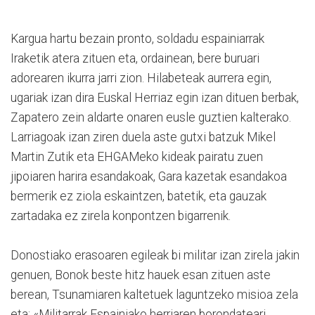
Kargua hartu bezain pronto, soldadu espainiarrak
Iraketik atera zituen eta, ordainean, bere buruari
adorearen ikurra jarri zion. Hilabeteak aurrera egin,
ugariak izan dira Euskal Herriaz egin izan dituen berbak,
Zapatero zein aldarte onaren eusle guztien kalterako.
Larriagoak izan ziren duela aste gutxi batzuk Mikel
Martin Zutik eta EHGAMeko kideak pairatu zuen
jipoiaren harira esandakoak, Gara kazetak esandakoa
bermerik ez ziola eskaintzen, batetik, eta gauzak
zartadaka ez zirela konpontzen bigarrenik.
Donostiako erasoaren egileak bi militar izan zirela jakin
genuen, Bonok beste hitz hauek esan zituen aste
berean, Tsunamiaren kaltetuek laguntzeko misioa zela
eta: «Militarrak Espainiako herriaren borondateari