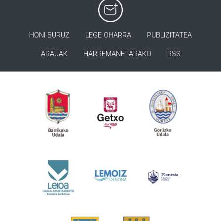
HONI BURUZ
LEGE OHARRA
PUBLIZITATEA
ARAUAK
HARREMANETARAKO
RSS