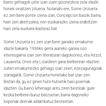
baino gehiagok uste izan zuen gizonezkoa zela idazki
horiek sinatzen zituena. Nolanahi ere, Sorne Unzueta
ez zen bere ponte izena izan, Concepcion baizik, baina,
hain zen abertzalea, non euskarazko izena erabiltzen
hasi zela euskara ikasteaz bat.
Sorne Unzueta ez zen izan bere garaiko emakume
idazle bakarra. 1936ko gerra aurreko garaia oso
interesgarria izan zen literaturari dagokionez, eta Aitzol,
Lauaxeta, Orixe eta Lizardiren garai berberean idazten
zuten emakumezko gehiago izan ziren, ezezagunagoak
izanagatik. Sorne Unzueta horietako bat izan zen.
Bistan da, gu ez ginen huts-hutsetik hasi poemak
idazten. Gu baino lehenago aritu ziren besteak: gure
kezka berberei buruz batzuetan, baina dagoneko
lorpenak direnak aldarrikatuz besteetan.