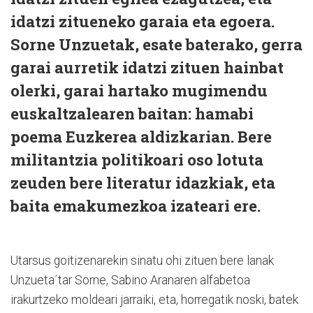
idatzi zitueneko garaia eta egoera.
Sorne Unzuetak, esate baterako, gerra
garai aurretik idatzi zituen hainbat
olerki, garai hartako mugimendu
euskaltzalearen baitan: hamabi
poema Euzkerea aldizkarian. Bere
militantzia politikoari oso lotuta
zeuden bere literatur idazkiak, eta
baita emakumezkoa izateari ere.
Utarsus goitizenarekin sinatu ohi zituen bere lanak
Unzueta´tar Sorne, Sabino Aranaren alfabetoa
irakurtzeko moldeari jarraiki, eta, horregatik noski, batek