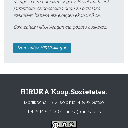
dizugu etxera nahi izanez gero! Proiektua bizirik
jarraitzeko, ezinbestekoa dugu zu bezalako
irakurleen babesa eta ekarpen ekonomikoa.
Egin zaitez HIRUKAlagun eta gozatu euskaraz!
Izan zaitez HIRUKAlagun
HIRUKA Koop.Sozietatea.
Martikoena 16, 2. solairua. 48992 Getxo
Tel.: 944 911 337 · hiruka@hiruka.eus