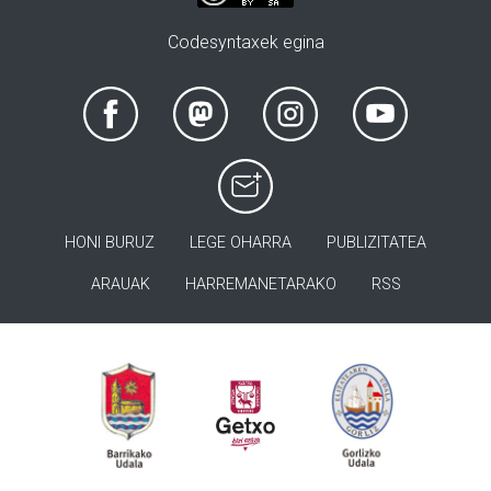
Codesyntaxek egina
HONI BURUZ
LEGE OHARRA
PUBLIZITATEA
ARAUAK
HARREMANETARAKO
RSS