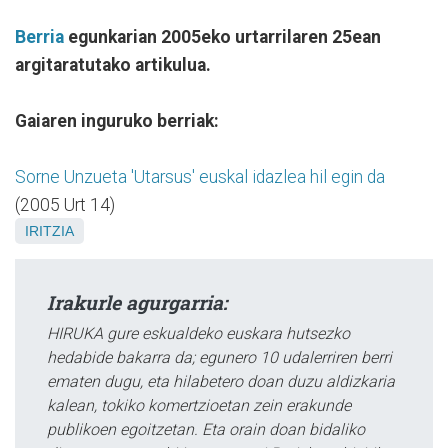
Berria
egunkarian 2005eko urtarrilaren 25ean
argitaratutako artikulua.
Gaiaren inguruko berriak:
Sorne Unzueta 'Utarsus' euskal idazlea hil egin da
(2005 Urt 14)
IRITZIA
Irakurle agurgarria:
HIRUKA gure eskualdeko euskara hutsezko
hedabide bakarra da; egunero 10 udalerriren berri
ematen dugu, eta hilabetero doan duzu aldizkaria
kalean, tokiko komertzioetan zein erakunde
publikoen egoitzetan. Eta orain doan bidaliko