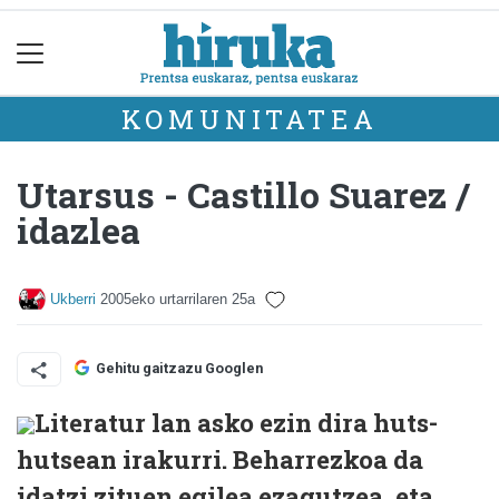
KOMUNITATEA
Utarsus - Castillo Suarez /
idazlea
Ukberri
2005eko urtarrilaren 25a
Gehitu gaitzazu Googlen
Literatur lan asko ezin dira huts-
hutsean irakurri. Beharrezkoa da
idatzi zituen egilea ezagutzea, eta