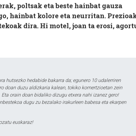
erak, poltsak eta beste hainbat gauza
o, hainbat kolore eta neurritan. Prezioak
tekoak dira. Hi motel, joan ta erosi, agort
a hutsezko hedabide bakarra da; egunero 10 udalerriren
ero doan duzu aldizkaria kalean, tokiko komertzioetan zein
 Eta orain doan bidaliko dizugu etxera nahi izanez gero!
ezinbestekoa dugu zu bezalako irakurleen babesa eta ekarpen
ozatu euskaraz!