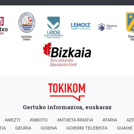
Gertuko informazioa, euskaraz
AMEZTI
ANBOTO
ANTXETA IRRATIA
ATARIA
AZP
TIA
GEURIA
GOIENA
GOIERRI TELEBISTA
GUAIXE