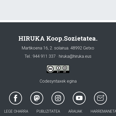
HIRUKA Koop.Sozietatea.
Martikoena 16, 2. solairua. 48992 Getxo
Tel.: 944 911 337 · hiruka@hiruka.eus
Codesyntaxek egina
LEGE OHARRA
PUBLIZITATEA
ARAUAK
HARREMANET