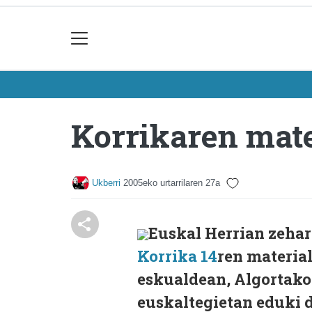
Korrikaren mate
Ukberri
2005eko urtarrilaren 27a
Euskal Herrian zehar 
Korrika 14
ren material
eskualdean, Algortako
euskaltegietan eduki 