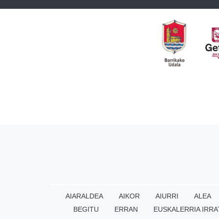
AIARALDEA
AIKOR
AIURRI
ALEA
BEGITU
ERRAN
EUSKALERRIA IRRA