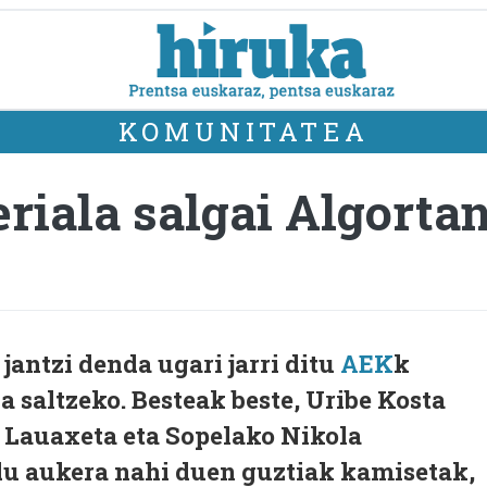
KOMUNITATEA
riala salgai Algorta
jantzi denda ugari jarri ditu
AEK
k
a saltzeko. Besteak beste, Uribe Kosta
 Lauaxeta eta Sopelako Nikola
du aukera nahi duen guztiak kamisetak,