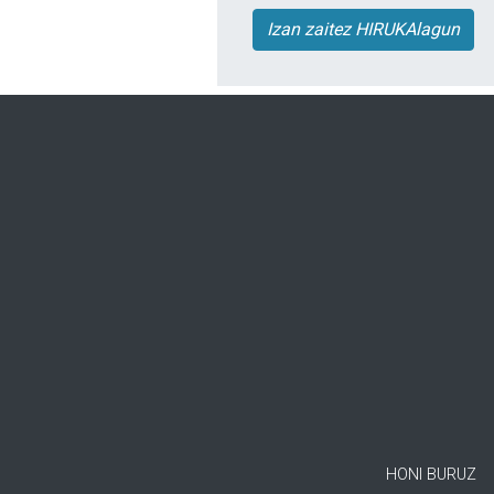
Izan zaitez HIRUKAlagun
HONI BURUZ