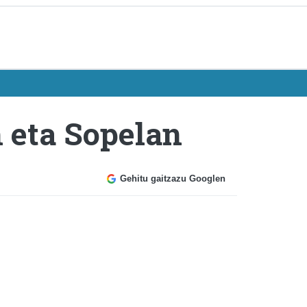
n eta Sopelan
Gehitu gaitzazu Googlen