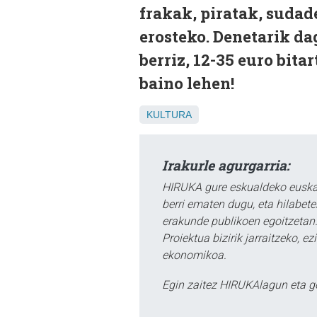
frakak, piratak, sudad
erosteko. Denetarik dag
berriz, 12-35 euro bitar
baino lehen!
KULTURA
Irakurle agurgarria:
HIRUKA gure eskualdeko euskar
berri ematen dugu, eta hilabet
erakunde publikoen egoitzetan.
Proiektua bizirik jarraitzeko, 
ekonomikoa.
Egin zaitez HIRUKAlagun eta g