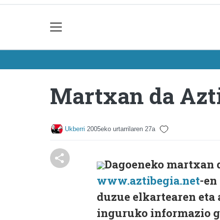
Martxan da Azt
Ukberri
2005eko urtarrilaren 27a
Dagoeneko martxan da
www.aztibegia.net
-en
duzue elkartearen eta
inguruko informazio gu