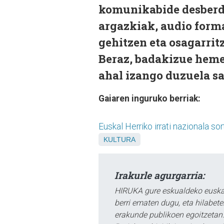
komunikabide desberdi
argazkiak, audio forma
gehitzen eta osagarrit
Beraz, badakizue hemen
ahal izango duzuela sa
Gaiaren inguruko berriak:
Euskal Herriko irrati nazionala so
KULTURA
Irakurle agurgarria:
HIRUKA gure eskualdeko euskar
berri ematen dugu, eta hilabet
erakunde publikoen egoitzetan.