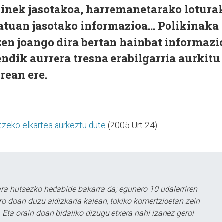
nek jasotakoa, harremanetarako lotura
tuan jasotako informazioa... Polikinaka
zen joango dira bertan hainbat informazi
dik aurrera tresna erabilgarria aurkitu
rean ere.
rtzeko elkartea aurkeztu dute
(2005 Urt 24)
a hutsezko hedabide bakarra da; egunero 10 udalerriren
ero doan duzu aldizkaria kalean, tokiko komertzioetan zein
 Eta orain doan bidaliko dizugu etxera nahi izanez gero!