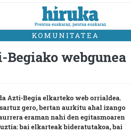
KOMUNITATEA
i-Begiako webgunea
 Azti-Begia elkarteko web orrialdea.
 sartuz gero, bertan aurkitu ahal izango
 aurrera eraman nahi den egitasmoaren
ztia: bai elkarteak bideratutakoa, bai