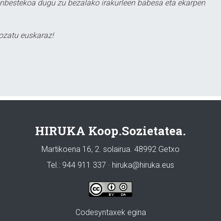
ezinbestekoa dugu zu bezalako irakurleen babesa eta ekarpen
ozatu euskaraz!
HIRUKA Koop.Sozietatea.
Martikoena 16, 2. solairua. 48992 Getxo
Tel.: 944 911 337 · hiruka@hiruka.eus
Codesyntaxek egina