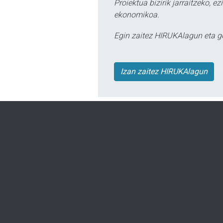
Proiektua bizirik jarraitzeko, 
ekonomikoa.
Egin zaitez HIRUKAlagun eta g
Izan zaitez HIRUKAlagun