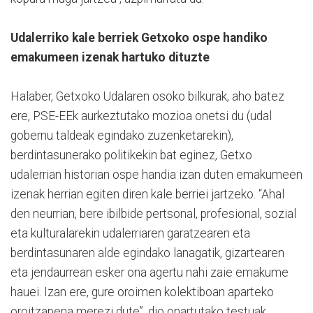
Udalerriko kale berriek Getxoko ospe handiko
emakumeen izenak hartuko dituzte
Halaber, Getxoko Udalaren osoko bilkurak, aho batez
ere, PSE-EEk aurkeztutako mozioa onetsi du (udal
gobernu taldeak egindako zuzenketarekin),
berdintasunerako politikekin bat eginez, Getxo
udalerrian historian ospe handia izan duten emakumeen
izenak herrian egiten diren kale berriei jartzeko. “Ahal
den neurrian, bere ibilbide pertsonal, profesional, sozial
eta kulturalarekin udalerriaren garatzearen eta
berdintasunaren alde egindako lanagatik, gizartearen
eta jendaurrean esker ona agertu nahi zaie emakume
hauei. Izan ere, gure oroimen kolektiboan aparteko
oroitzapena merezi dute”, dio onartutako testuak.