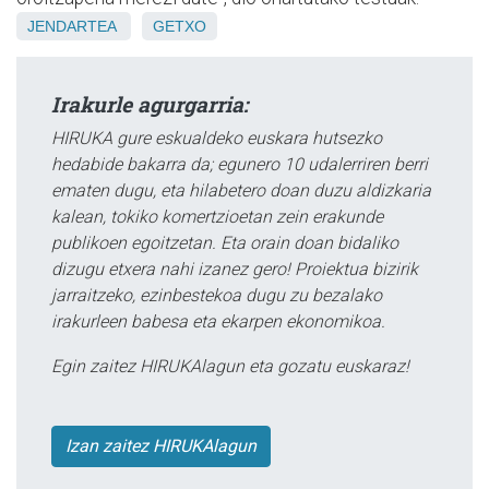
JENDARTEA
GETXO
Irakurle agurgarria:
HIRUKA gure eskualdeko euskara hutsezko
hedabide bakarra da; egunero 10 udalerriren berri
ematen dugu, eta hilabetero doan duzu aldizkaria
kalean, tokiko komertzioetan zein erakunde
publikoen egoitzetan. Eta orain doan bidaliko
dizugu etxera nahi izanez gero! Proiektua bizirik
jarraitzeko, ezinbestekoa dugu zu bezalako
irakurleen babesa eta ekarpen ekonomikoa.
Egin zaitez HIRUKAlagun eta gozatu euskaraz!
Izan zaitez HIRUKAlagun