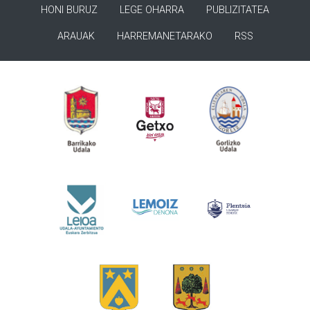
HONI BURUZ
LEGE OHARRA
PUBLIZITATEA
ARAUAK
HARREMANETARAKO
RSS