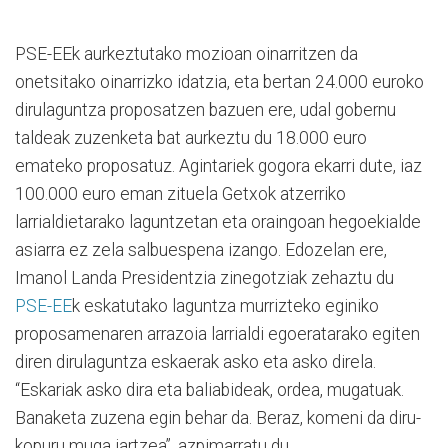
PSE-EEk aurkeztutako mozioan oinarritzen da
onetsitako oinarrizko idatzia, eta bertan 24.000 euroko
dirulaguntza proposatzen bazuen ere, udal gobernu
taldeak zuzenketa bat aurkeztu du 18.000 euro
emateko proposatuz. Agintariek gogora ekarri dute, iaz
100.000 euro eman zituela Getxok atzerriko
larrialdietarako laguntzetan eta oraingoan hegoekialde
asiarra ez zela salbuespena izango. Edozelan ere,
Imanol Landa Presidentzia zinegotziak zehaztu du
PSE-EE
k eskatutako laguntza murrizteko eginiko
proposamenaren arrazoia larrialdi egoeratarako egiten
diren dirulaguntza eskaerak asko eta asko direla.
“Eskariak asko dira eta baliabideak, ordea, mugatuak.
Banaketa zuzena egin behar da. Beraz, komeni da diru-
kopuru muga jartzea”, azpimarratu du.