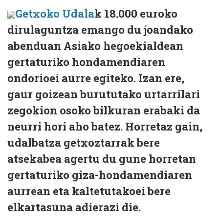
Getxoko Udala
k 18.000 euroko
dirulaguntza emango du joandako
abenduan Asiako hegoekialdean
gertaturiko hondamendiaren
ondorioei aurre egiteko. Izan ere,
gaur goizean burututako urtarrilari
zegokion osoko bilkuran erabaki da
neurri hori aho batez. Horretaz gain,
udalbatza getxoztarrak bere
atsekabea agertu du gune horretan
gertaturiko giza-hondamendiaren
aurrean eta kaltetutakoei bere
elkartasuna adierazi die.