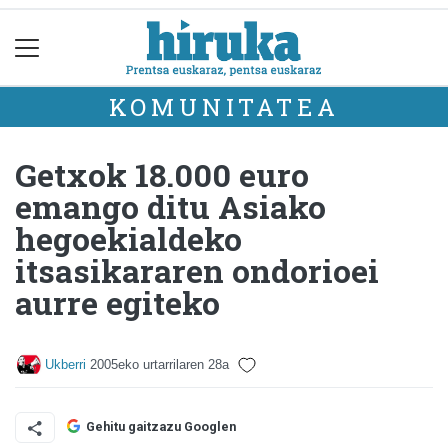
KOMUNITATEA
Getxok 18.000 euro
emango ditu Asiako
hegoekialdeko
itsasikararen ondorioei
aurre egiteko
Ukberri
2005eko urtarrilaren 28a
Gehitu gaitzazu Googlen