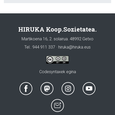
HIRUKA Koop.Sozietatea.
Martikoena 16, 2. solairua. 48992 Getxo
Tel.: 944 911 337 · hiruka@hiruka.eus
Codesyntaxek egina