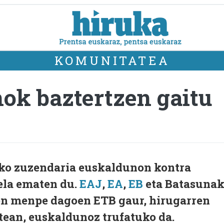
KOMUNITATEA
ok baztertzen gaitu
ko zuzendaria euskaldunon kontra
ela ematen du.
EAJ
,
EA
,
EB
eta Batasuna
en menpe dagoen ETB gaur, hirugarren
atean, euskaldunoz trufatuko da.