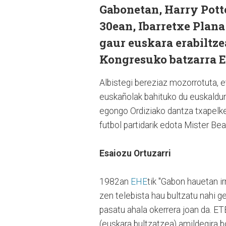
Gabonetan, Harry Pott
30ean, Ibarretxe Plana 
gaur euskara erabilt
Kongresuko batzarra E
Albistegi bereziaz mozorrotuta, et
euskañolak bahituko du euskaldun
egongo Ordiziako dantza txapelketa
futbol partidarik edota Mister Be
Esaiozu Ortuzarri
1982an
EHE
tik "Gabon hauetan i
zen telebista hau bultzatu nahi 
pasatu ahala okerrera joan da. E
(euskara bultzatzea) amildegira b