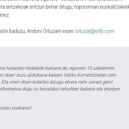
 eta antzekoak entzun behar ditugu, toponimian euskaltzalee
inez.
ste baduzu, Andoni Ortuzarri esan:
ortuzar@eitb.com
a hutsezko hedabide bakarra da; egunero 10 udalerriren
ero doan duzu aldizkaria kalean, tokiko komertzioetan zein
 Eta orain doan bidaliko dizugu etxera nahi izanez gero!
ezinbestekoa dugu zu bezalako irakurleen babesa eta ekarpen
ozatu euskaraz!