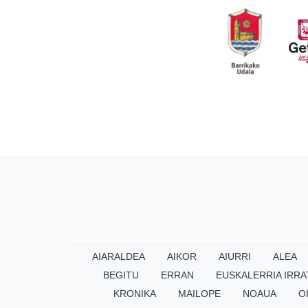
AIARALDEA
AIKOR
AIURRI
ALEA
BEGITU
ERRAN
EUSKALERRIA IRRA
KRONIKA
MAILOPE
NOAUA
O