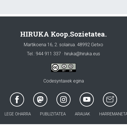
HIRUKA Koop.Sozietatea.
Martikoena 16, 2. solairua. 48992 Getxo
Tel.: 944 911 337 · hiruka@hiruka.eus
Codesyntaxek egina
LEGE OHARRA
PUBLIZITATEA
ARAUAK
HARREMANET