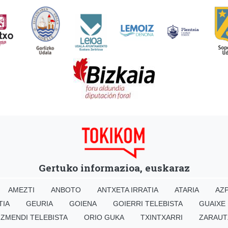
Gertuko informazioa, euskaraz
AMEZTI
ANBOTO
ANTXETA IRRATIA
ATARIA
AZP
TIA
GEURIA
GOIENA
GOIERRI TELEBISTA
GUAIXE
IZMENDI TELEBISTA
ORIO GUKA
TXINTXARRI
ZARAUT