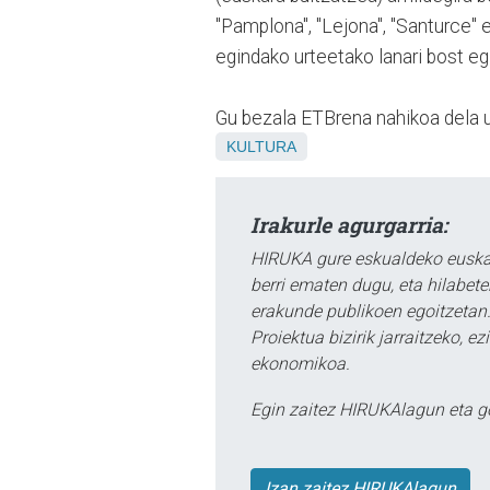
"Pamplona", "Lejona", "Santurce"
egindako urteetako lanari bost eg
Gu bezala ETBrena nahikoa dela u
KULTURA
Irakurle agurgarria:
HIRUKA gure eskualdeko euskar
berri ematen dugu, eta hilabet
erakunde publikoen egoitzetan.
Proiektua bizirik jarraitzeko, 
ekonomikoa.
Egin zaitez HIRUKAlagun eta g
Izan zaitez HIRUKAlagun