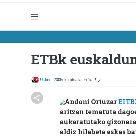
ETBk euskaldun
Ukberri
2005eko otsailaren 1a
Andoni Ortuzar
EITB
aritzen tematuta dago
aukeratutako gizonar
aldiz hilabete eskas b