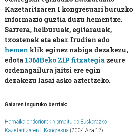
Kazetaritzaren I kongresuari buruzko
informazio guztia duzu hementxe.
Sarrera, helburuak, egitarauak,
txostenak eta abar. Irudian edo
hemen
klik eginez nabiga dezakezu,
edota
13MBeko ZIP fitxategia
zeure
ordenagailura jaitsi ere egin
dezakezu lasai asko aztertzeko.
Gaiaren inguruko berriak:
Hamaika ondoriorekin amaitu da Euskarazko
Kazetaritzaren I. Kongresua
(2004 Aza 12)