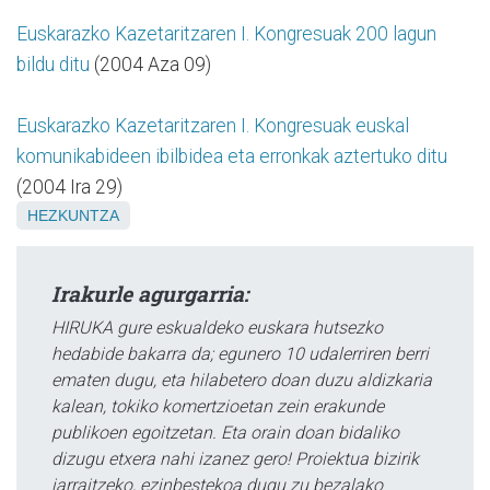
Euskarazko Kazetaritzaren I. Kongresuak 200 lagun
bildu ditu
(2004 Aza 09)
Euskarazko Kazetaritzaren I. Kongresuak euskal
komunikabideen ibilbidea eta erronkak aztertuko ditu
(2004 Ira 29)
HEZKUNTZA
Irakurle agurgarria:
HIRUKA gure eskualdeko euskara hutsezko
hedabide bakarra da; egunero 10 udalerriren berri
ematen dugu, eta hilabetero doan duzu aldizkaria
kalean, tokiko komertzioetan zein erakunde
publikoen egoitzetan. Eta orain doan bidaliko
dizugu etxera nahi izanez gero! Proiektua bizirik
jarraitzeko, ezinbestekoa dugu zu bezalako