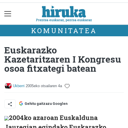
KOMUNITATEA
Euskarazko
Kazetaritzaren I Kongresu
osoa fitxategi batean
Ukberri
2005eko otsailaren 4a
Gehitu gaitzazu Googlen
2004ko azaroan Euskalduna
Jauregian egindako Euskarazko