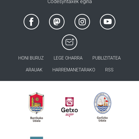
Codesyntaxek egina
HONI BURUZ
LEGE OHARRA
PUBLIZITATEA
ARAUAK
HARREMANETARAKO
RSS