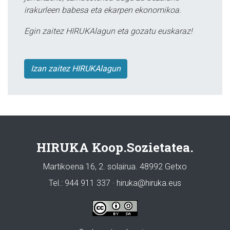
irakurleen babesa eta ekarpen ekonomikoa.
Egin zaitez HIRUKAlagun eta gozatu euskaraz!
Izan zaitez HIRUKAlagun
HIRUKA Koop.Sozietatea.
Martikoena 16, 2. solairua. 48992 Getxo
Tel.: 944 911 337 · hiruka@hiruka.eus