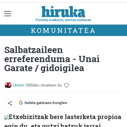
KOMUNITATEA
Salbatzaileen
erreferenduma - Unai
Garate / gidoigilea
Ukberri
2005eko otsailaren 4a
Gehitu gaitzazu Googlen
Etxebizitzak bere lasterketa propioa
egin du, eta gutxi batzuk jarrai