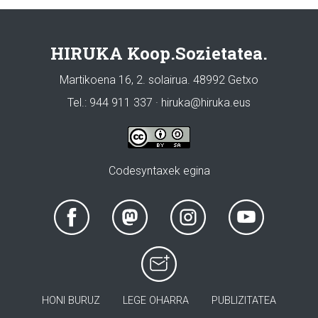
HIRUKA Koop.Sozietatea.
Martikoena 16, 2. solairua. 48992 Getxo
Tel.: 944 911 337 · hiruka@hiruka.eus
Codesyntaxek egina
HONI BURUZ
LEGE OHARRA
PUBLIZITATEA