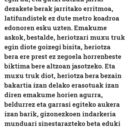
dezakete berak jarritako erritmoa,
latifundistek ez dute metro koadroa
edonoren esku uzten. Emakume
askok, bestalde, heriotzari muxu truk
egin diote goizegi bisita, heriotza
bera ere prest ez zegoela horrenbeste
biktima bere altzoan jasotzeko. Eta
muxu truk diot, heriotza bera bezain
bakartia izan delako erasotuak izan
diren emakume horien agurra,
beldurrez eta garrasi egiteko aukera
izan barik, gizonezkoen indarkeria
munduari sinestarazteko beta eduki