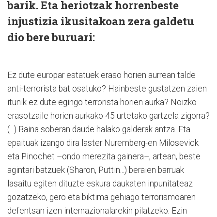
barik. Eta heriotzak horrenbeste
injustizia ikusitakoan zera galdetu
dio bere buruari:
Ez dute europar estatuek eraso horien aurrean talde
anti-terrorista bat osatuko? Hainbeste gustatzen zaien
itunik ez dute egingo terrorista horien aurka? Noizko
erasotzaile horien aurkako 45 urtetako gartzela zigorra?
(...) Baina soberan daude halako galderak antza. Eta
epaituak izango dira laster Nuremberg-en Milosevick
eta Pinochet –ondo merezita gainera–, artean, beste
agintari batzuek (Sharon, Puttin...) beraien barruak
lasaitu egiten dituzte eskura daukaten inpunitateaz
gozatzeko, gero eta biktima gehiago terrorismoaren
defentsan izen internazionalarekin pilatzeko. Ezin