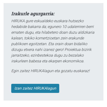
Irakurle agurgarria:
HIRUKA gure eskualdeko euskara hutsezko
hedabide bakarra da; egunero 10 udalerriren berri
ematen dugu, eta hilabetero doan duzu aldizkaria
kalean, tokiko komertzioetan zein erakunde
publikoen egoitzetan. Eta orain doan bidaliko
dizugu etxera nahi izanez gero! Proiektua bizirik
jarraitzeko, ezinbestekoa dugu zu bezalako
irakurleen babesa eta ekarpen ekonomikoa.
Egin zaitez HIRUKAlagun eta gozatu euskaraz!
Izan zaitez HIRUKAlagun