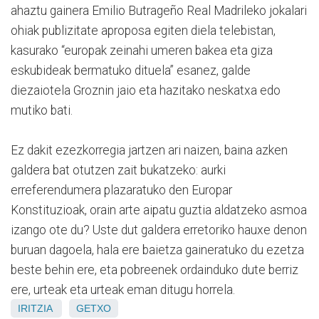
ahaztu gainera Emilio Butrageño Real Madrileko jokalari
ohiak publizitate aproposa egiten diela telebistan,
kasurako “europak zeinahi umeren bakea eta giza
eskubideak bermatuko dituela” esanez, galde
diezaiotela Groznin jaio eta hazitako neskatxa edo
mutiko bati.
Ez dakit ezezkorregia jartzen ari naizen, baina azken
galdera bat otutzen zait bukatzeko: aurki
erreferendumera plazaratuko den Europar
Konstituzioak, orain arte aipatu guztia aldatzeko asmoa
izango ote du? Uste dut galdera erretoriko hauxe denon
buruan dagoela, hala ere baietza gaineratuko du ezetza
beste behin ere, eta pobreenek ordainduko dute berriz
ere, urteak eta urteak eman ditugu horrela.
IRITZIA
GETXO