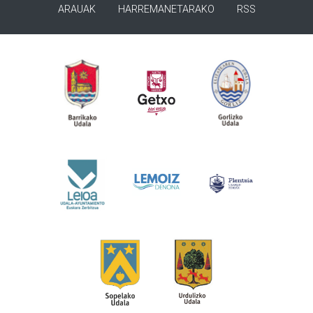
ARAUAK
HARREMANETARAKO
RSS