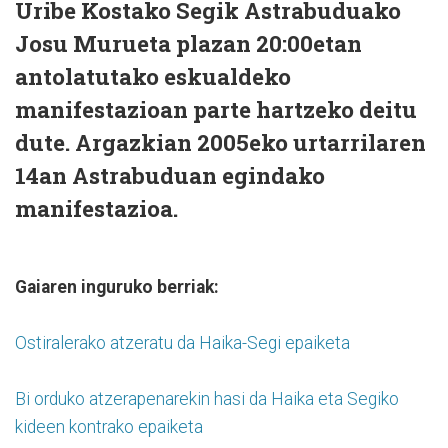
Uribe Kostako Segik Astrabuduako
Josu Murueta plazan 20:00etan
antolatutako eskualdeko
manifestazioan parte hartzeko deitu
dute. Argazkian 2005eko urtarrilaren
14an Astrabuduan egindako
manifestazioa.
Gaiaren inguruko berriak:
Ostiralerako atzeratu da Haika-Segi epaiketa
Bi orduko atzerapenarekin hasi da Haika eta Segiko
kideen kontrako epaiketa