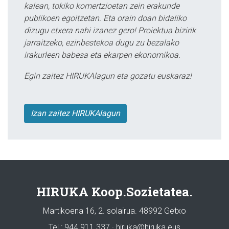
kalean, tokiko komertzioetan zein erakunde
publikoen egoitzetan. Eta orain doan bidaliko
dizugu etxera nahi izanez gero! Proiektua bizirik
jarraitzeko, ezinbestekoa dugu zu bezalako
irakurleen babesa eta ekarpen ekonomikoa.
Egin zaitez HIRUKAlagun eta gozatu euskaraz!
Izan zaitez HIRUKAlagun
HIRUKA Koop.Sozietatea.
Martikoena 16, 2. solairua. 48992 Getxo
Tel.: 944 911 337 · hiruka@hiruka.eus