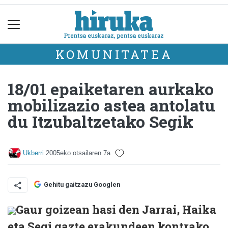
KOMUNITATEA
18/01 epaiketaren aurkako
mobilizazio astea antolatu
du Itzubaltzetako Segik
Ukberri
2005eko otsailaren 7a
Gehitu gaitzazu Googlen
Gaur goizean hasi den Jarrai, Haika
eta Segi gazte erakundeen kontrako