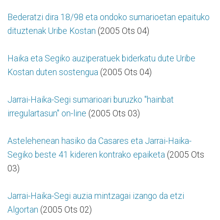
Bederatzi dira 18/98 eta ondoko sumarioetan epaituko
dituztenak Uribe Kostan
(2005 Ots 04)
Haika eta Segiko auziperatuek biderkatu dute Uribe
Kostan duten sostengua
(2005 Ots 04)
Jarrai-Haika-Segi sumarioari buruzko "hainbat
irregulartasun" on-line
(2005 Ots 03)
Astelehenean hasiko da Casares eta Jarrai-Haika-
Segiko beste 41 kideren kontrako epaiketa
(2005 Ots
03)
Jarrai-Haika-Segi auzia mintzagai izango da etzi
Algortan
(2005 Ots 02)