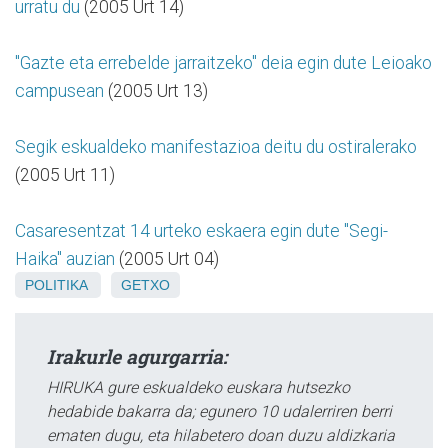
urratu du
(2005 Urt 14)
"Gazte eta errebelde jarraitzeko" deia egin dute Leioako
campusean
(2005 Urt 13)
Segik eskualdeko manifestazioa deitu du ostiralerako
(2005 Urt 11)
Casaresentzat 14 urteko eskaera egin dute "Segi-
Haika" auzian
(2005 Urt 04)
POLITIKA
GETXO
Irakurle agurgarria:
HIRUKA gure eskualdeko euskara hutsezko
hedabide bakarra da; egunero 10 udalerriren berri
ematen dugu, eta hilabetero doan duzu aldizkaria