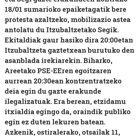
18/01 sumarioko epaiketagatik bere
protesta azaltzeko, mobilizazio astea
antolatu du Itzubaltzetako Segik.
Ekitaldiak gaur hasiko dira 20:00etan
Itzubaltzeta gaztetxean burutuko den
asanblada irekiarekin. Biharko,
Areetako PSE-EEren egoitzaren
aurrean 20:30ean kontzentratzeko
deia egin du gazte erakunde
ilegalizatuak. Era berean, etzidamu
itxialdia egingo da, oraindik publiko
egin ez duten lekuren batean.
Azkenik, ostiralerako, otsailak 11,