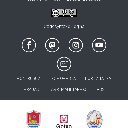
Codesyntaxek egina
HONI BURUZ
LEGE OHARRA
PUBLIZITATEA
ARAUAK
HARREMANETARAKO
RSS