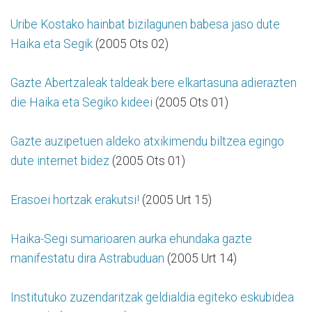
Uribe Kostako hainbat bizilagunen babesa jaso dute
Haika eta Segik
(2005 Ots 02)
Gazte Abertzaleak taldeak bere elkartasuna adierazten
die Haika eta Segiko kideei
(2005 Ots 01)
Gazte auzipetuen aldeko atxikimendu biltzea egingo
dute internet bidez
(2005 Ots 01)
Erasoei hortzak erakutsi!
(2005 Urt 15)
Haika-Segi sumarioaren aurka ehundaka gazte
manifestatu dira Astrabuduan
(2005 Urt 14)
Institutuko zuzendaritzak geldialdia egiteko eskubidea