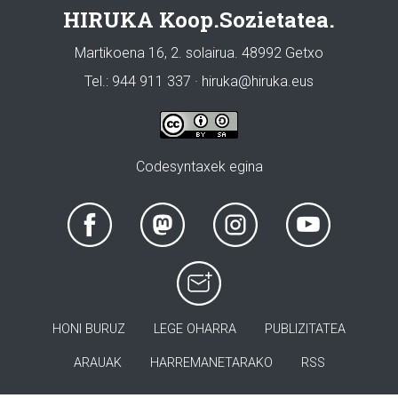
HIRUKA Koop.Sozietatea.
Martikoena 16, 2. solairua. 48992 Getxo
Tel.: 944 911 337 · hiruka@hiruka.eus
Codesyntaxek egina
HONI BURUZ
LEGE OHARRA
PUBLIZITATEA
ARAUAK
HARREMANETARAKO
RSS