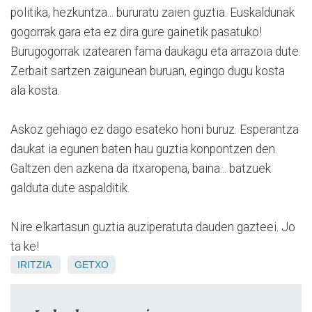
politika, hezkuntza... bururatu zaien guztia. Euskaldunak
gogorrak gara eta ez dira gure gainetik pasatuko!
Burugogorrak izatearen fama daukagu eta arrazoia dute.
Zerbait sartzen zaigunean buruan, egingo dugu kosta
ala kosta.
Askoz gehiago ez dago esateko honi buruz. Esperantza
daukat ia egunen baten hau guztia konpontzen den.
Galtzen den azkena da itxaropena, baina... batzuek
galduta dute aspalditik.
Nire elkartasun guztia auziperatuta dauden gazteei. Jo
ta ke!
IRITZIA
GETXO