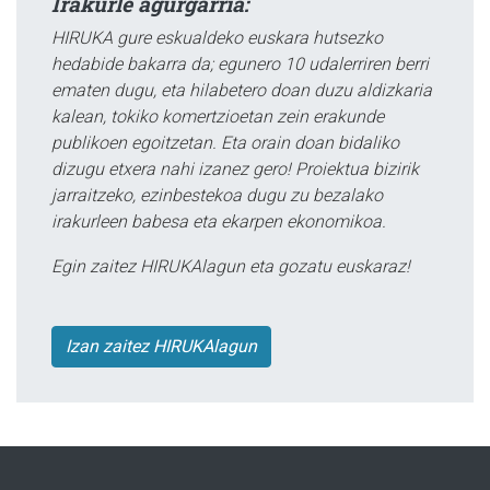
Irakurle agurgarria:
HIRUKA gure eskualdeko euskara hutsezko
hedabide bakarra da; egunero 10 udalerriren berri
ematen dugu, eta hilabetero doan duzu aldizkaria
kalean, tokiko komertzioetan zein erakunde
publikoen egoitzetan. Eta orain doan bidaliko
dizugu etxera nahi izanez gero! Proiektua bizirik
jarraitzeko, ezinbestekoa dugu zu bezalako
irakurleen babesa eta ekarpen ekonomikoa.
Egin zaitez HIRUKAlagun eta gozatu euskaraz!
Izan zaitez HIRUKAlagun