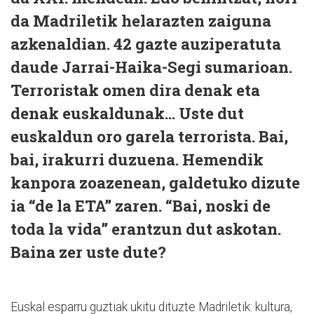
da Madriletik helarazten zaiguna
azkenaldian. 42 gazte auziperatuta
daude Jarrai-Haika-Segi sumarioan.
Terroristak omen dira denak eta
denak euskaldunak... Uste dut
euskaldun oro garela terrorista. Bai,
bai, irakurri duzuena. Hemendik
kanpora zoazenean, galdetuko dizute
ia “de la ETA” zaren. “Bai, noski de
toda la vida” erantzun dut askotan.
Baina zer uste dute?
Euskal esparru guztiak ukitu dituzte Madriletik: kultura,