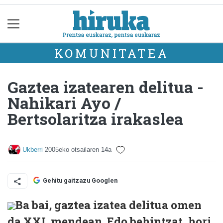
KOMUNITATEA
Gaztea izatearen delitua -
Nahikari Ayo /
Bertsolaritza irakaslea
Ukberri
2005eko otsailaren 14a
Gehitu gaitzazu Googlen
Ba bai, gaztea izatea delitua omen
da XXI. mendean. Edo behintzat, hori