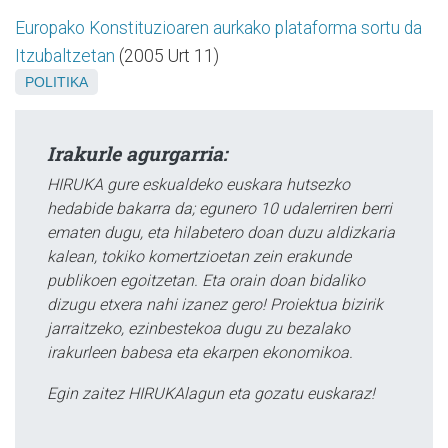
Europako Konstituzioaren aurkako plataforma sortu da
Itzubaltzetan
(2005 Urt 11)
POLITIKA
Irakurle agurgarria:
HIRUKA gure eskualdeko euskara hutsezko
hedabide bakarra da; egunero 10 udalerriren berri
ematen dugu, eta hilabetero doan duzu aldizkaria
kalean, tokiko komertzioetan zein erakunde
publikoen egoitzetan. Eta orain doan bidaliko
dizugu etxera nahi izanez gero! Proiektua bizirik
jarraitzeko, ezinbestekoa dugu zu bezalako
irakurleen babesa eta ekarpen ekonomikoa.
Egin zaitez HIRUKAlagun eta gozatu euskaraz!