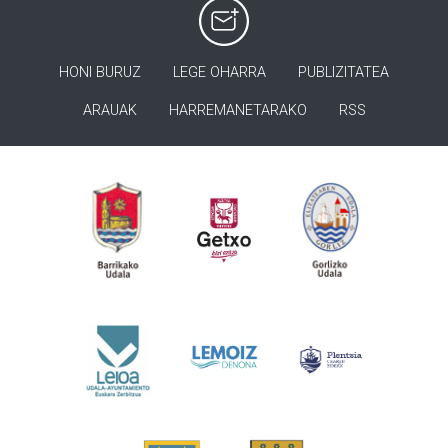
HONI BURUZ
LEGE OHARRA
PUBLIZITATEA
ARAUAK
HARREMANETARAKO
RSS