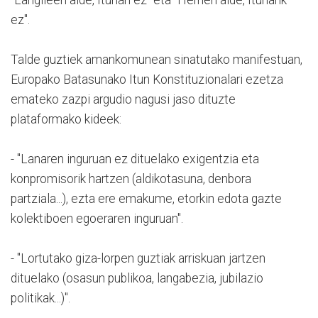
ez".
Talde guztiek amankomunean sinatutako manifestuan,
Europako Batasunako Itun Konstituzionalari ezetza
emateko zazpi argudio nagusi jaso dituzte
plataformako kideek:
- "Lanaren inguruan ez dituelako exigentzia eta
konpromisorik hartzen (aldikotasuna, denbora
partziala...), ezta ere emakume, etorkin edota gazte
kolektiboen egoeraren inguruan".
- "Lortutako giza-lorpen guztiak arriskuan jartzen
dituelako (osasun publikoa, langabezia, jubilazio
politikak...)".