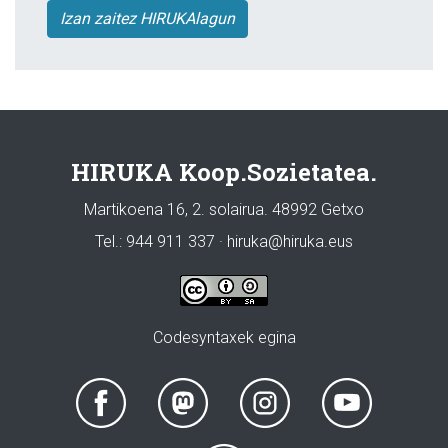
Izan zaitez HIRUKAlagun
HIRUKA Koop.Sozietatea.
Martikoena 16, 2. solairua. 48992 Getxo
Tel.: 944 911 337 · hiruka@hiruka.eus
Codesyntaxek egina