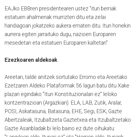
EAJko EBBren presidentearen ustez "itun berriak
estatuen ahalmenak murrizten ditu eta zelai
handiagoan jokatzeko aukera ematen ditu. Itun honekin
aurrera egiten jarraituko dugu, nazioen Europaren
mesedetan eta estatuen Europaren kaltetan".
Ezezkoaren aldekoak
Areetan, talde anitzek sortutako Erromo eta Areetako
Ezetzaren Aldeko Plataformak 56 lagun batu ditu Xake
plazan egindako "Itun Konstituzionalari ez" leloko
kontzentrazioan (Argazkian). ELA, LAB, Zutik, Aralar,
POSI, Askatasuna, Batasuna, EHE, Segi, ESK, Gazte
Abertzaleak, Itzubaltzeta Gaztetxea eta Itzubaltzetako
Gazte Asanbladak bi lelo baino ez dute oihukatu:
"Langileen alde, Itunari ez" eta "Herrien alde, Itunarik