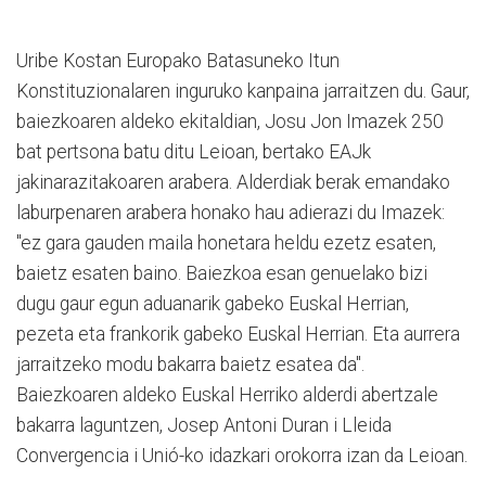
Uribe Kostan Europako Batasuneko Itun
Konstituzionalaren inguruko kanpaina jarraitzen du. Gaur,
baiezkoaren aldeko ekitaldian, Josu Jon Imazek 250
bat pertsona batu ditu Leioan, bertako EAJk
jakinarazitakoaren arabera. Alderdiak berak emandako
laburpenaren arabera honako hau adierazi du Imazek:
"ez gara gauden maila honetara heldu ezetz esaten,
baietz esaten baino. Baiezkoa esan genuelako bizi
dugu gaur egun aduanarik gabeko Euskal Herrian,
pezeta eta frankorik gabeko Euskal Herrian. Eta aurrera
jarraitzeko modu bakarra baietz esatea da".
Baiezkoaren aldeko Euskal Herriko alderdi abertzale
bakarra laguntzen, Josep Antoni Duran i Lleida
Convergencia i Unió-ko idazkari orokorra izan da Leioan.