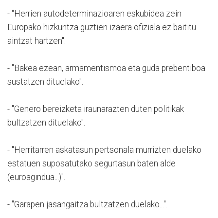
- "Herrien autodeterminazioaren eskubidea zein
Europako hizkuntza guztien izaera ofiziala ez baititu
aintzat hartzen".
- "Bakea ezean, armamentismoa eta guda prebentiboa
sustatzen dituelako".
- "Genero bereizketa iraunarazten duten politikak
bultzatzen dituelako".
- "Herritarren askatasun pertsonala murrizten duelako
estatuen suposatutako segurtasun baten alde
(euroagindua...)".
- "Garapen jasangaitza bultzatzen duelako...".