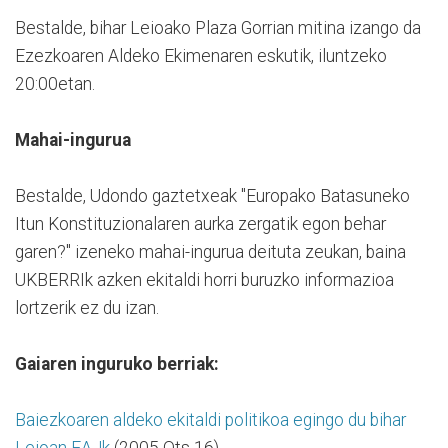
Bestalde, bihar Leioako Plaza Gorrian mitina izango da
Ezezkoaren Aldeko Ekimenaren eskutik, iluntzeko
20:00etan.
Mahai-ingurua
Bestalde, Udondo gaztetxeak "Europako Batasuneko
Itun Konstituzionalaren aurka zergatik egon behar
garen?" izeneko mahai-ingurua deituta zeukan, baina
UKBERRIk azken ekitaldi horri buruzko informazioa
lortzerik ez du izan.
Gaiaren inguruko berriak:
Baiezkoaren aldeko ekitaldi politikoa egingo du bihar
Leioan EAJk
(2005 Ots 16)