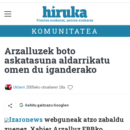
KOMUNITATEA
Arzalluzek boto
askatasuna aldarrikatu
omen du iganderako
Ukberri
2005eko otsailaren 18a
Gehitu gaitzazu Googlen
Izaronews
webguneak atzo zabaldu
zuenez, Xabier Arzalluz EBBko