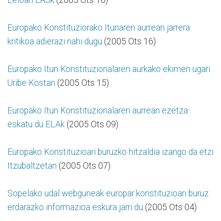
Europako Konstituziorako Itunaren aurrean jarrera
kritikoa adierazi nahi dugu
(2005 Ots 16)
Europako Itun Konstituzionalaren aurkako ekimen ugari
Uribe Kostan
(2005 Ots 15)
Europako Itun Konstituzionalaren aurrean ezetza
eskatu du ELAk
(2005 Ots 09)
Europako Konstituzioari buruzko hitzaldia izango da etzi
Itzubaltzetan
(2005 Ots 07)
Sopelako udal webguneak europar konstituzioari buruz
erdarazko informazioa eskura jarri du
(2005 Ots 04)