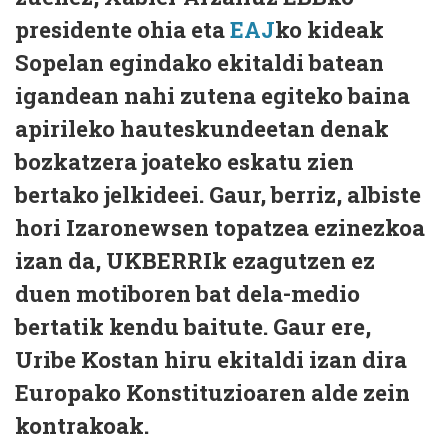
presidente ohia eta
EAJ
ko kideak
Sopelan egindako ekitaldi batean
igandean nahi zutena egiteko baina
apirileko hauteskundeetan denak
bozkatzera joateko eskatu zien
bertako jelkideei. Gaur, berriz, albiste
hori Izaronewsen topatzea ezinezkoa
izan da, UKBERRIk ezagutzen ez
duen motiboren bat dela-medio
bertatik kendu baitute. Gaur ere,
Uribe Kostan hiru ekitaldi izan dira
Europako Konstituzioaren alde zein
kontrakoak.