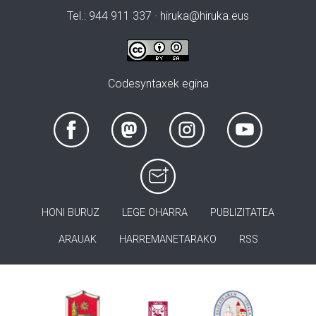
Tel.: 944 911 337 · hiruka@hiruka.eus
Codesyntaxek egina
HONI BURUZ
LEGE OHARRA
PUBLIZITATEA
ARAUAK
HARREMANETARAKO
RSS