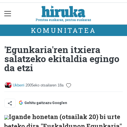
KOMUNITATEA
'Egunkaria'ren itxiera
salatzeko ekitaldia egingo
da etzi
Ukberri
2005eko otsailaren 18a
Gehitu gaitzazu Googlen
Igande honetan (otsailak 20) bi urte
beteko dira "Euskaldunon Egunkaria"