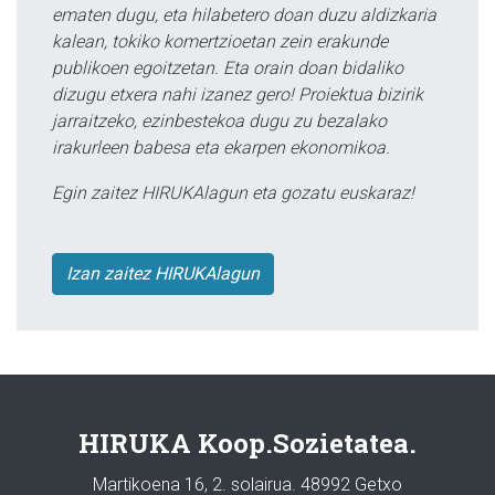
ematen dugu, eta hilabetero doan duzu aldizkaria
kalean, tokiko komertzioetan zein erakunde
publikoen egoitzetan. Eta orain doan bidaliko
dizugu etxera nahi izanez gero! Proiektua bizirik
jarraitzeko, ezinbestekoa dugu zu bezalako
irakurleen babesa eta ekarpen ekonomikoa.
Egin zaitez HIRUKAlagun eta gozatu euskaraz!
Izan zaitez HIRUKAlagun
HIRUKA Koop.Sozietatea.
Martikoena 16, 2. solairua. 48992 Getxo