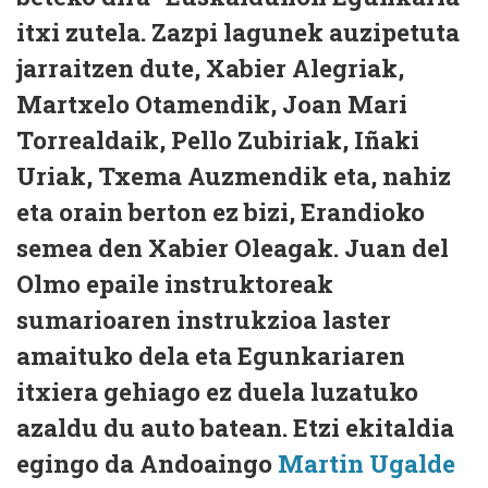
itxi zutela. Zazpi lagunek auzipetuta
jarraitzen dute, Xabier Alegriak,
Martxelo Otamendik, Joan Mari
Torrealdaik, Pello Zubiriak, Iñaki
Uriak, Txema Auzmendik eta, nahiz
eta orain berton ez bizi, Erandioko
semea den Xabier Oleagak. Juan del
Olmo epaile instruktoreak
sumarioaren instrukzioa laster
amaituko dela eta Egunkariaren
itxiera gehiago ez duela luzatuko
azaldu du auto batean. Etzi ekitaldia
egingo da Andoaingo
Martin Ugalde