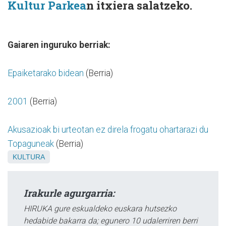
Kultur Parkea
n itxiera salatzeko.
Gaiaren inguruko berriak:
Epaiketarako bidean
(Berria)
2001
(Berria)
Akusazioak bi urteotan ez direla frogatu ohartarazi du
Topaguneak
(Berria)
KULTURA
Irakurle agurgarria:
HIRUKA gure eskualdeko euskara hutsezko
hedabide bakarra da; egunero 10 udalerriren berri