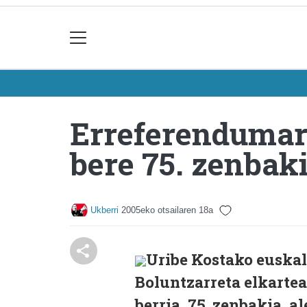
Erreferendumari
bere 75. zenbak
Ukberri
2005eko otsailaren 18a
Uribe Kostako euska
Boluntzarreta elkarte
berria, 75. zenbakia, a