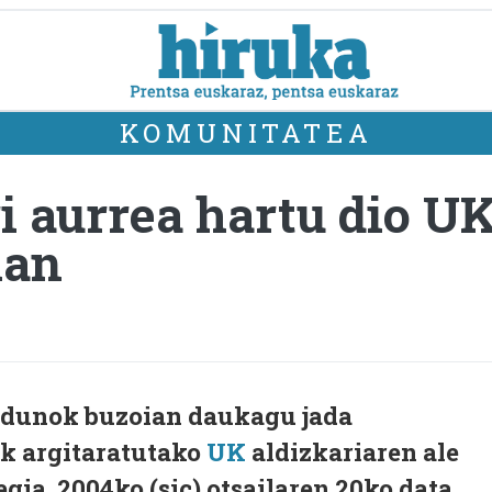
KOMUNITATEA
 aurrea hartu dio UK
ian
ldunok buzoian daukagu jada
ak argitaratutako
UK
aldizkariaren ale
legia. 2004ko (sic) otsailaren 20ko data