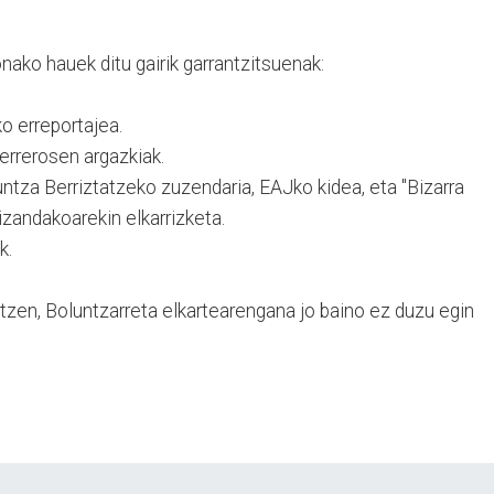
ako hauek ditu gairik garrantzitsuenak:
ko erreportajea.
Terrerosen argazkiak.
za Berriztatzeko zuzendaria, EAJko kidea, eta "Bizarra
izandakoarekin elkarrizketa.
k.
otzen, Boluntzarreta elkartearengana jo baino ez duzu egin