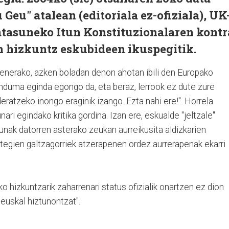
Geu" atalean (editoriala ez-ofiziala), UK
atasuneko Itun Konstituzionalaren kontr
 hizkuntz eskubideen ikuspegitik.
denerako, azken boladan denon ahotan ibili den Europako
nduma eginda egongo da, eta beraz, lerrook ez dute zure
eratzeko inongo eraginik izango. Ezta nahi ere!". Horrela
ari egindako kritika gordina. Izan ere, eskualde "jeltzale"
ak datorren asterako zeukan aurreikusita aldizkarien
tegien galtzagorriek atzerapenen ordez aurrerapenak ekarri
o hizkuntzarik zaharrenari status ofizialik onartzen ez dion
 euskal hiztunontzat".