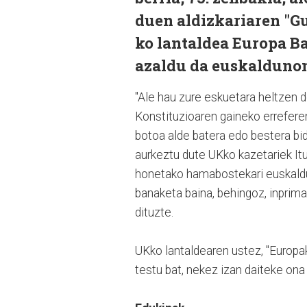
duen aldizkariaren "Gu 
ko lantaldea Europa B
azaldu da euskaldunon
"Ale hau zure eskuetara heltzen 
Konstituzioaren gaineko errefere
botoa alde batera edo bestera bid
aurkeztu dute UKko kazetariek Itun
honetako hamabostekari euskaldun
banaketa baina, behingoz, inprima
dituzte.
UKko lantaldearen ustez, "Europak
testu bat, nekez izan daiteke ona