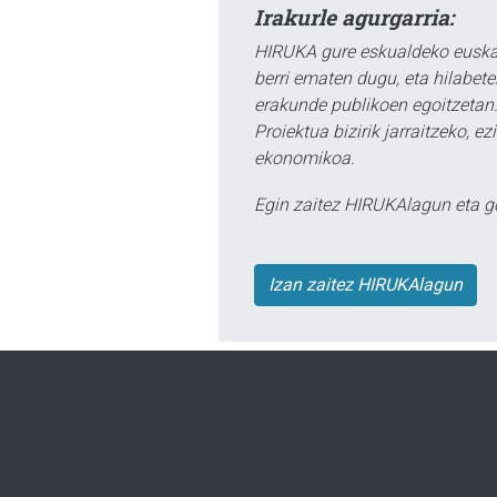
Irakurle agurgarria:
HIRUKA gure eskualdeko euskar
berri ematen dugu, eta hilabet
erakunde publikoen egoitzetan.
Proiektua bizirik jarraitzeko, 
ekonomikoa.
Egin zaitez HIRUKAlagun eta g
Izan zaitez HIRUKAlagun