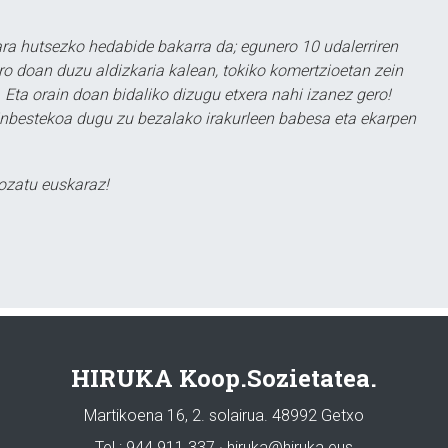
a hutsezko hedabide bakarra da; egunero 10 udalerriren
ero doan duzu aldizkaria kalean, tokiko komertzioetan zein
 Eta orain doan bidaliko dizugu etxera nahi izanez gero!
ezinbestekoa dugu zu bezalako irakurleen babesa eta ekarpen
ozatu euskaraz!
HIRUKA Koop.Sozietatea.
Martikoena 16, 2. solairua. 48992 Getxo
Tel.: 944 911 337 · hiruka@hiruka.eus