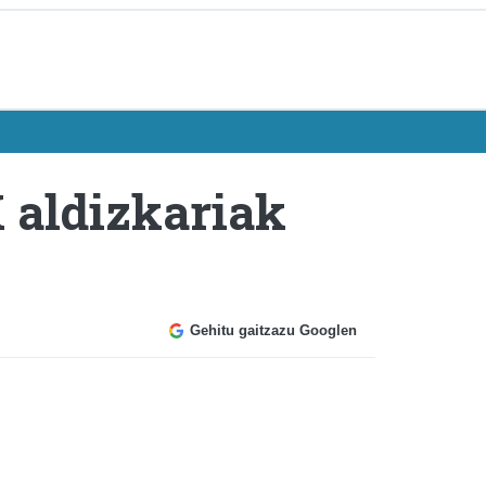
 aldizkariak
Gehitu gaitzazu Googlen