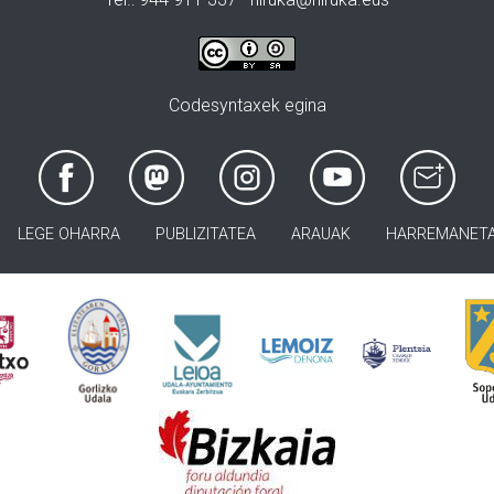
Codesyntaxek egina
LEGE OHARRA
PUBLIZITATEA
ARAUAK
HARREMANET