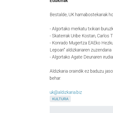
Edukinak
Bestalde, UK hamabostekariak hon
- Algortako merkatu txikiari buruz
- Skaterrak Uribe Kostan, Carlos 
- Konrado Mugertza EAEko Hezkunt
Lepoan" aldizkariaren zuzendaria 
- Algortako Agate Deunaren irudia
Aldizkaria oraindik ez baduzu jas
behar:
uk@aldizkaria.biz
KULTURA