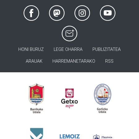
HONI BURUZ
LEGE OHARRA
PUBLIZITATEA
ARAUAK
HARREMANETARAKO
RSS