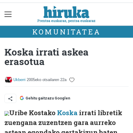
KOMUNITATEA
Koska irrati askea
erasotua
Ukberri
2005eko otsailaren 22a
Gehitu gaitzazu Googlen
Uribe Kostako
Koska
irrati libretik
zuengana zuzentzen gara aurreko
astean egondako gertakizun baten