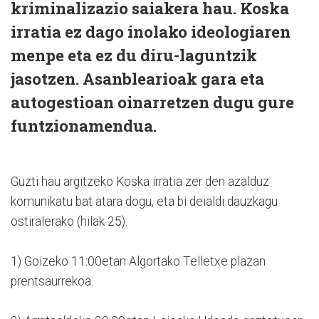
kriminalizazio saiakera hau. Koska
irratia ez dago inolako ideologiaren
menpe eta ez du diru-laguntzik
jasotzen. Asanblearioak gara eta
autogestioan oinarretzen dugu gure
funtzionamendua.
Guzti hau argitzeko Koska irratia zer den azalduz
komunikatu bat atara dogu, eta bi deialdi dauzkagu
ostiralerako (hilak 25):
1) Goizeko 11:00etan Algortako Telletxe plazan
prentsaurrekoa.