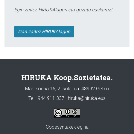
Egin zaitez HIRUKAlagun eta gozatu euskaraz!
Izan zaitez HIRUKAlagun
HIRUKA Koop.Sozietatea.
Martikoena 16, 2. solairua. 48992 Getxo
Tel.: 944 911 337 · hiruka@hiruka.eus
Codesyntaxek egina