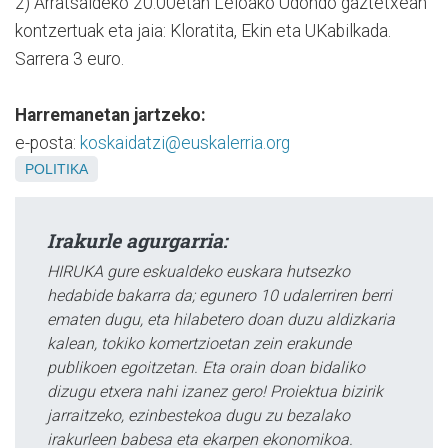
2) Arratsaldeko 20:00etan Leioako Udondo gaztetxean
kontzertuak eta jaia: Kloratita, Ekin eta UKabilkada.
Sarrera 3 euro.
Harremanetan jartzeko:
e-posta:
koskaidatzi@euskalerria.org
POLITIKA
Irakurle agurgarria:
HIRUKA gure eskualdeko euskara hutsezko
hedabide bakarra da; egunero 10 udalerriren berri
ematen dugu, eta hilabetero doan duzu aldizkaria
kalean, tokiko komertzioetan zein erakunde
publikoen egoitzetan. Eta orain doan bidaliko
dizugu etxera nahi izanez gero! Proiektua bizirik
jarraitzeko, ezinbestekoa dugu zu bezalako
irakurleen babesa eta ekarpen ekonomikoa.