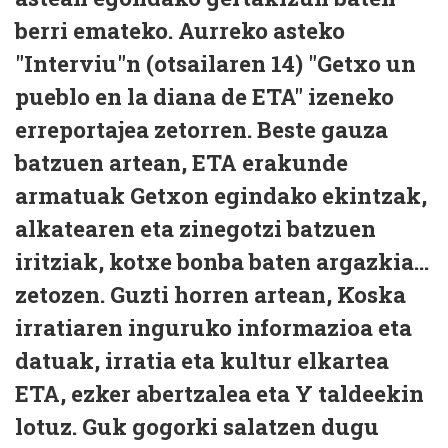
berri emateko. Aurreko asteko
"Interviu"n (otsailaren 14) "Getxo un
pueblo en la diana de ETA" izeneko
erreportajea zetorren. Beste gauza
batzuen artean, ETA erakunde
armatuak Getxon egindako ekintzak,
alkatearen eta zinegotzi batzuen
iritziak, kotxe bonba baten argazkia...
zetozen. Guzti horren artean, Koska
irratiaren inguruko informazioa eta
datuak, irratia eta kultur elkartea
ETA, ezker abertzalea eta Y taldeekin
lotuz. Guk gogorki salatzen dugu