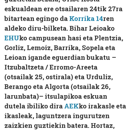
eskualdean ere otsailaren 24tik 27ra
bitartean egingo da
Korrika 14
ren
aldeko diru-bilketa. Bihar Leioako
EHU
ko campusean hasi eta Plentzia,
Gorliz, Lemoiz, Barrika, Sopela eta
Leioan igande eguerdian bukatu –
Itzubaltzeta / Erromo-Areeta
(otsailak 25, ostirala) eta Urduliz,
Berango eta Algorta (otsailak 26,
larunbata)– itsulapikoa eskuan
dutela ibiliko dira
AEK
ko irakasle eta
ikasleak, laguntzera ingurutzen
zaizkien guztiekin batera. Hortaz,