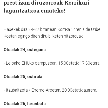
prest izan diruzorroak Korrikari
laguntzatxoa emateko!
Hauexek dira 24-27 bitartean Korrika 14ren alde Uribe
Kostan egingo diren diru-bilketen hitzorduak:
Otsailak 24, osteguna
- Leioako EHUko campusean, 15:00etatik 17:30etara.
Otsailak 25, ostirala
- Itzubaltzeta / Erromo-Areetan, 20:00etatik aurrera.
Otsailak 26, larunbata