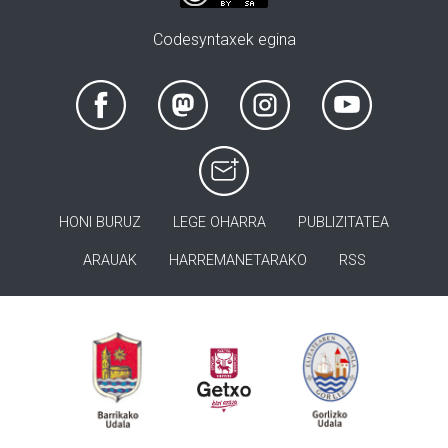
Codesyntaxek egina
HONI BURUZ
LEGE OHARRA
PUBLIZITATEA
ARAUAK
HARREMANETARAKO
RSS