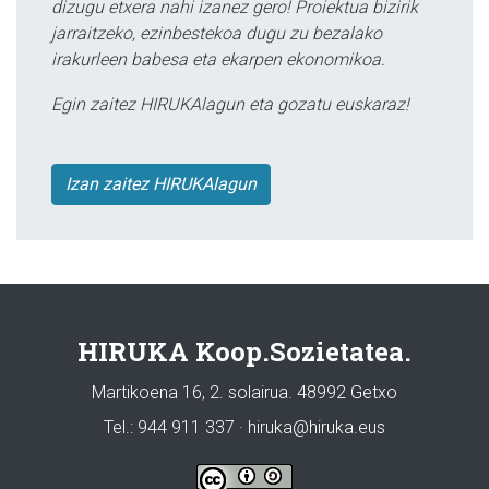
dizugu etxera nahi izanez gero! Proiektua bizirik
jarraitzeko, ezinbestekoa dugu zu bezalako
irakurleen babesa eta ekarpen ekonomikoa.
Egin zaitez HIRUKAlagun eta gozatu euskaraz!
Izan zaitez HIRUKAlagun
HIRUKA Koop.Sozietatea.
Martikoena 16, 2. solairua. 48992 Getxo
Tel.: 944 911 337 · hiruka@hiruka.eus