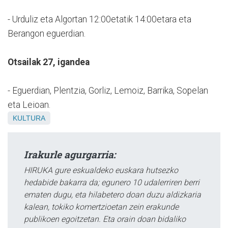
- Urduliz eta Algortan 12:00etatik 14:00etara eta
Berangon eguerdian.
Otsailak 27, igandea
- Eguerdian, Plentzia, Gorliz, Lemoiz, Barrika, Sopelan
eta Leioan.
KULTURA
Irakurle agurgarria:
HIRUKA gure eskualdeko euskara hutsezko
hedabide bakarra da; egunero 10 udalerriren berri
ematen dugu, eta hilabetero doan duzu aldizkaria
kalean, tokiko komertzioetan zein erakunde
publikoen egoitzetan. Eta orain doan bidaliko