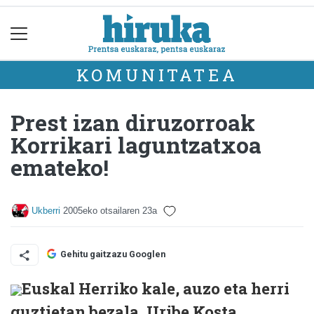
KOMUNITATEA
Prest izan diruzorroak
Korrikari laguntzatxoa
emateko!
Ukberri
2005eko otsailaren 23a
Gehitu gaitzazu Googlen
Euskal Herriko kale, auzo eta herri
guztietan bezala, Uribe Kosta