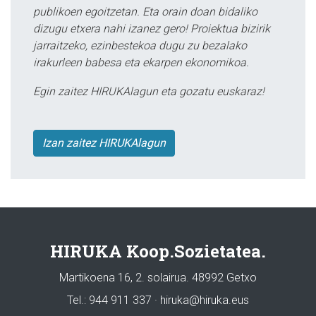
publikoen egoitzetan. Eta orain doan bidaliko
dizugu etxera nahi izanez gero! Proiektua bizirik
jarraitzeko, ezinbestekoa dugu zu bezalako
irakurleen babesa eta ekarpen ekonomikoa.
Egin zaitez HIRUKAlagun eta gozatu euskaraz!
Izan zaitez HIRUKAlagun
HIRUKA Koop.Sozietatea.
Martikoena 16, 2. solairua. 48992 Getxo
Tel.: 944 911 337 · hiruka@hiruka.eus