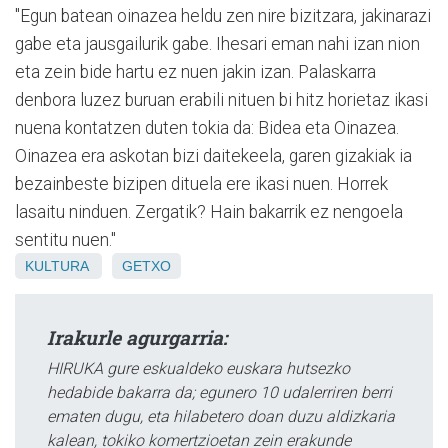
"Egun batean oinazea heldu zen nire bizitzara, jakinarazi
gabe eta jausgailurik gabe. Ihesari eman nahi izan nion
eta zein bide hartu ez nuen jakin izan. Palaskarra
denbora luzez buruan erabili nituen bi hitz horietaz ikasi
nuena kontatzen duten tokia da: Bidea eta Oinazea.
Oinazea era askotan bizi daitekeela, garen gizakiak ia
bezainbeste bizipen dituela ere ikasi nuen. Horrek
lasaitu ninduen. Zergatik? Hain bakarrik ez nengoela
sentitu nuen."
KULTURA
GETXO
Irakurle agurgarria:
HIRUKA gure eskualdeko euskara hutsezko
hedabide bakarra da; egunero 10 udalerriren berri
ematen dugu, eta hilabetero doan duzu aldizkaria
kalean, tokiko komertzioetan zein erakunde