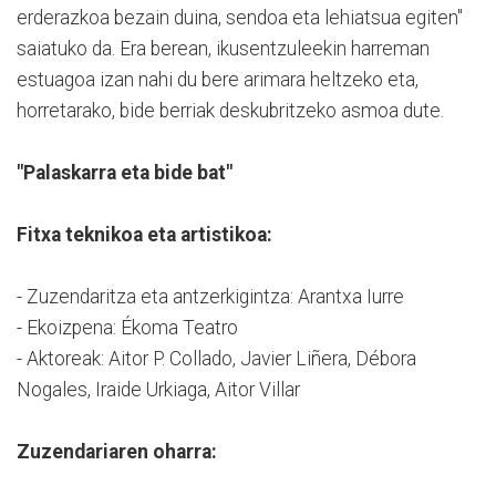
erderazkoa bezain duina, sendoa eta lehiatsua egiten"
saiatuko da. Era berean, ikusentzuleekin harreman
estuagoa izan nahi du bere arimara heltzeko eta,
horretarako, bide berriak deskubritzeko asmoa dute.
"Palaskarra eta bide bat"
Fitxa teknikoa eta artistikoa:
- Zuzendaritza eta antzerkigintza: Arantxa Iurre
- Ekoizpena: Ékoma Teatro
- Aktoreak: Aitor P. Collado, Javier Liñera, Débora
Nogales, Iraide Urkiaga, Aitor Villar
Zuzendariaren oharra: