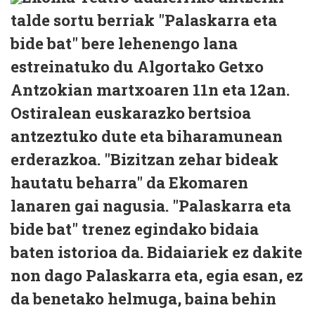
talde sortu berriak "Palaskarra eta
bide bat" bere lehenengo lana
estreinatuko du Algortako Getxo
Antzokian martxoaren 11n eta 12an.
Ostiralean euskarazko bertsioa
antzeztuko dute eta biharamunean
erderazkoa. "Bizitzan zehar bideak
hautatu beharra" da Ekomaren
lanaren gai nagusia. "Palaskarra eta
bide bat" trenez egindako bidaia
baten istorioa da. Bidaiariek ez dakite
non dago Palaskarra eta, egia esan, ez
da benetako helmuga, baina behin