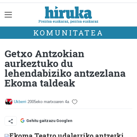
KOMUNITATEA
Getxo Antzokian
aurkeztuko du
lehendabiziko antzezlana
Ekoma taldeak
Ukberri
2005eko martxoaren 4a
Gehitu gaitzazu Googlen
Ekoma Teatro udalerriko antzerki