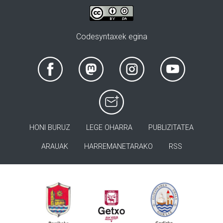
Codesyntaxek egina
HONI BURUZ
LEGE OHARRA
PUBLIZITATEA
ARAUAK
HARREMANETARAKO
RSS