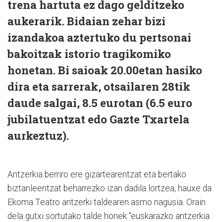
trena hartuta ez dago gelditzeko
aukerarik. Bidaian zehar bizi
izandakoa aztertuko du pertsonai
bakoitzak istorio tragikomiko
honetan. Bi saioak 20.00etan hasiko
dira eta sarrerak, otsailaren 28tik
daude salgai, 8.5 eurotan (6.5 euro
jubilatuentzat edo Gazte Txartela
aurkeztuz).
Antzerkia berriro ere gizartearentzat eta bertako
biztanleentzat beharrezko izan dadila lortzea, hauxe da
Ekoma Teatro antzerki taldearen asmo nagusia. Orain
dela gutxi sortutako talde honek "euskarazko antzerkia