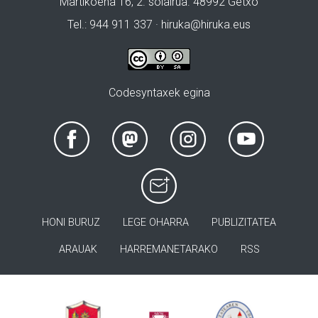
Martikoena 16, 2. solairua. 48992 Getxo
Tel.: 944 911 337 · hiruka@hiruka.eus
Codesyntaxek egina
HONI BURUZ
LEGE OHARRA
PUBLIZITATEA
ARAUAK
HARREMANETARAKO
RSS