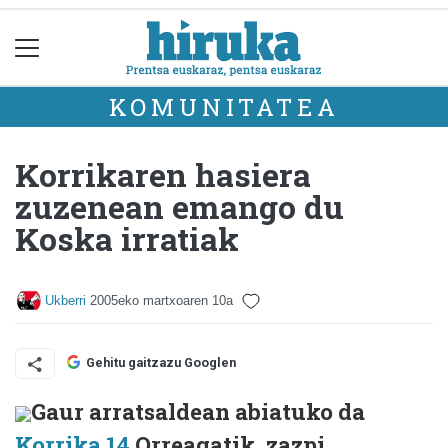
KOMUNITATEA
Korrikaren hasiera
zuzenean emango du
Koska irratiak
Ukberri
2005eko martxoaren 10a
Gehitu gaitzazu Googlen
Gaur arratsaldean abiatuko da
Korrika 14
Orreagatik, zazpi