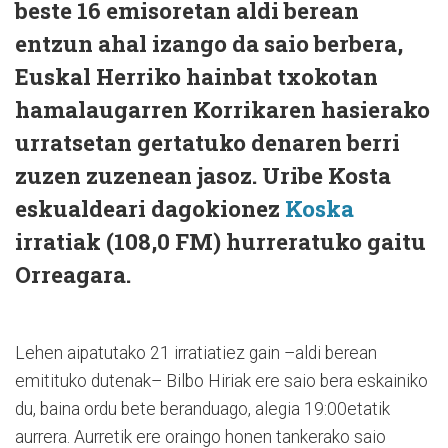
beste 16 emisoretan aldi berean
entzun ahal izango da saio berbera,
Euskal Herriko hainbat txokotan
hamalaugarren Korrikaren hasierako
urratsetan gertatuko denaren berri
zuzen zuzenean jasoz. Uribe Kosta
eskualdeari dagokionez
Koska
irratiak (108,0 FM) hurreratuko gaitu
Orreagara.
Lehen aipatutako 21 irratiatiez gain –aldi berean
emitituko dutenak– Bilbo Hiriak ere saio bera eskainiko
du, baina ordu bete beranduago, alegia 19:00etatik
aurrera. Aurretik ere oraingo honen tankerako saio