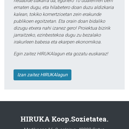
hedabide bakarra da; egunero 10 udalerriren berri
ematen dugu, eta hilabetero doan duzu aldizkaria
kalean, tokiko komertzioetan zein erakunde
publikoen egoitzetan. Eta orain doan bidaliko
dizugu etxera nahi izanez gero! Proiektua bizirik
jarraitzeko, ezinbestekoa dugu zu bezalako
irakurleen babesa eta ekarpen ekonomikoa.
Egin zaitez HIRUKAlagun eta gozatu euskaraz!
Izan zaitez HIRUKAlagun
HIRUKA Koop.Sozietatea.