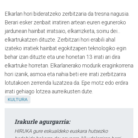
Elkarlan hori bideratzeko zerbitzaria da tresna nagusia.
Berari esker zenbait irratiren artean euren eguneroko
jardunean hainbat irratsaio, elkarrizketa, soinu dei...
elkartrukatzen dituzte. Zerbitzari hori erabili ahal
izateko irratiek hainbat egokitzapen teknologiko egin
behar izan dituzte eta une honetan 13 irrati ari dira
elkartruke horretan. Elkarlanerako modurik eraginkorrena
hori izanik, asmoa eta nahia beti ere irrati zerbitzarira
lotutakoen zerrenda luzatzea da. Epe motz edo erdira
irrati gehiago lotzea aurreikusten dute.
KULTURA
Irakurle agurgarria:
HIRUKA gure eskualdeko euskara hutsezko