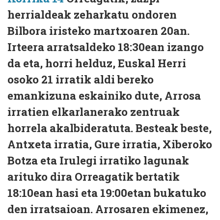
herrialdeak zeharkatu ondoren
Bilbora iristeko martxoaren 20an.
Irteera arratsaldeko 18:30ean izango
da eta, horri helduz, Euskal Herri
osoko 21 irratik aldi bereko
emankizuna eskainiko dute, Arrosa
irratien elkarlanerako zentruak
horrela akalbideratuta. Besteak beste,
Antxeta irratia, Gure irratia, Xiberoko
Botza eta Irulegi irratiko lagunak
arituko dira Orreagatik bertatik
18:10ean hasi eta 19:00etan bukatuko
den irratsaioan. Arrosaren ekimenez,