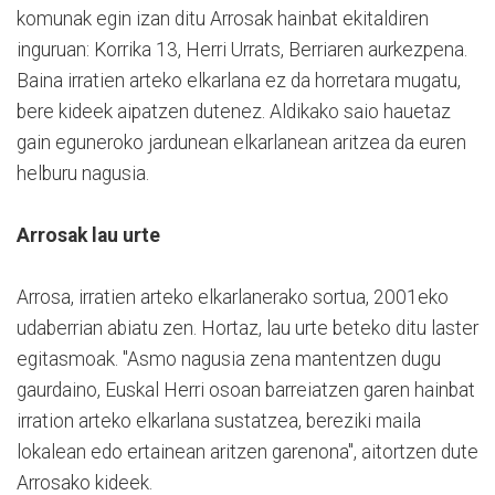
komunak egin izan ditu Arrosak hainbat ekitaldiren
inguruan: Korrika 13, Herri Urrats, Berriaren aurkezpena.
Baina irratien arteko elkarlana ez da horretara mugatu,
bere kideek aipatzen dutenez. Aldikako saio hauetaz
gain eguneroko jardunean elkarlanean aritzea da euren
helburu nagusia.
Arrosak lau urte
Arrosa, irratien arteko elkarlanerako sortua, 2001eko
udaberrian abiatu zen. Hortaz, lau urte beteko ditu laster
egitasmoak. "Asmo nagusia zena mantentzen dugu
gaurdaino, Euskal Herri osoan barreiatzen garen hainbat
irration arteko elkarlana sustatzea, bereziki maila
lokalean edo ertainean aritzen garenona", aitortzen dute
Arrosako kideek.