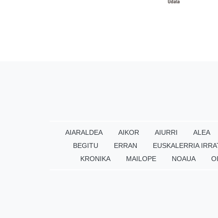
AIARALDEA
AIKOR
AIURRI
ALEA
BEGITU
ERRAN
EUSKALERRIA IRRA
KRONIKA
MAILOPE
NOAUA
O