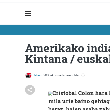
Amerikako india
Kintana / euska
Ukberri
2005eko martxoaren 14a
Cristobal Colon hara
mila urte baino gehiag
beraz, haien asaba zah