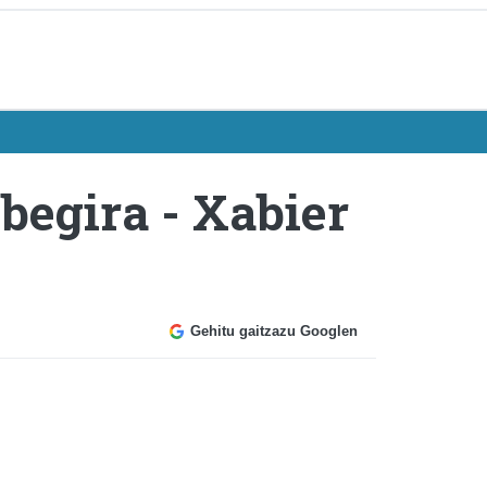
begira - Xabier
Gehitu gaitzazu Googlen