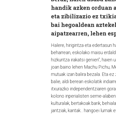
handik azken orduan a
eta zibilizazio ez txik
bai hegoaldean azteke
aipatzearren, lehen es
Halere, hirigintza eta edertasun 
beharrean, eskolako maisu erdaldu
hizkuntza irakatsi genien”, haien 
joan baino lehen Machu Pichu, Me
mutuak izan balira bezala. Eta ez
balie, aldi berean eskolatik india
itxurazko independentziaren gora
kolono inperialisten seme-alaben
kulturalak, bertakoak barik, behial
jantziak, kantak... hangoei lumak et