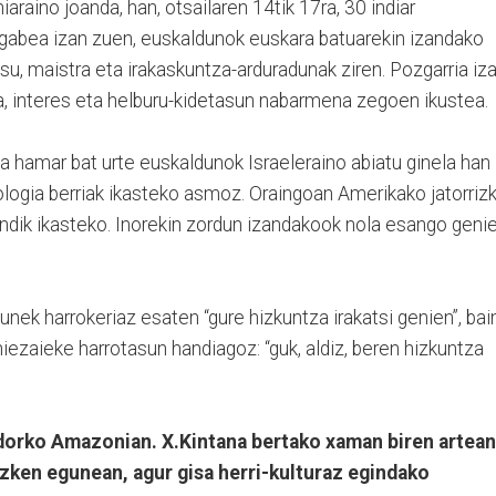
raino joanda, han, otsailaren 14tik 17ra, 30 indiar
egabea izan zuen, euskaldunok euskara batuarekin izandako
su, maistra eta irakaskuntza-arduradunak ziren. Pozgarria iz
a, interes eta helburu-kidetasun nabarmena zegoen ikustea.
a hamar bat urte euskaldunok Israeleraino abiatu ginela han
logia berriak ikasteko asmoz. Oraingoan Amerikako jatorriz
andik ikasteko. Inorekin zordun izandakook nola esango geni
unek harrokeriaz esaten “gure hizkuntza irakatsi genien”, bai
ezaieke harrotasun handiagoz: “guk, aldiz, beren hizkuntza
adorko Amazonian. X.Kintana bertako xaman biren artean
zken egunean, agur gisa herri-kulturaz egindako