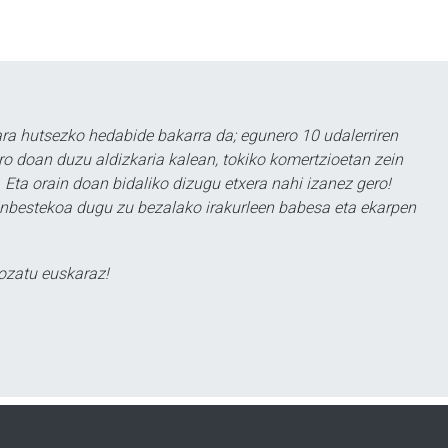
a hutsezko hedabide bakarra da; egunero 10 udalerriren
ero doan duzu aldizkaria kalean, tokiko komertzioetan zein
 Eta orain doan bidaliko dizugu etxera nahi izanez gero!
ezinbestekoa dugu zu bezalako irakurleen babesa eta ekarpen
ozatu euskaraz!