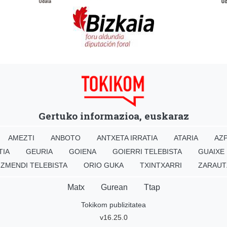
Gertuko informazioa, euskaraz
AMEZTI
ANBOTO
ANTXETA IRRATIA
ATARIA
AZP
TIA
GEURIA
GOIENA
GOIERRI TELEBISTA
GUAIXE
IZMENDI TELEBISTA
ORIO GUKA
TXINTXARRI
ZARAUT
Matx
Gurean
Ttap
Tokikom publizitatea
v16.25.0