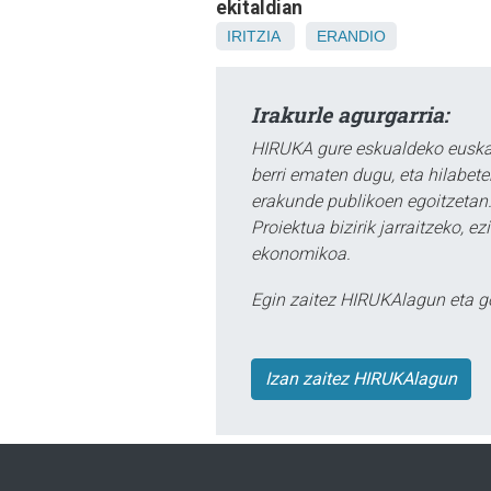
ekitaldian
IRITZIA
ERANDIO
Irakurle agurgarria:
HIRUKA gure eskualdeko euskar
berri ematen dugu, eta hilabet
erakunde publikoen egoitzetan.
Proiektua bizirik jarraitzeko, 
ekonomikoa.
Egin zaitez HIRUKAlagun eta g
Izan zaitez HIRUKAlagun