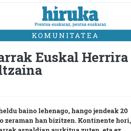
KOMUNITATEA
rrak Euskal Herrira 
ltzaina
 heldu baino lehenago, hango jendeak 20
o zeraman han bizitzen. Kontinente hori,
arrek aspaldian aurkitua zuten, eta ez