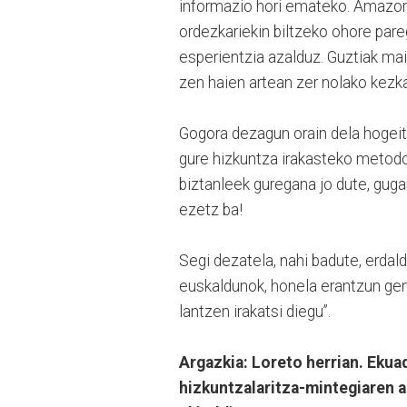
informazio hori emateko. Amazonia
ordezkariekin biltzeko ohore par
esperientzia azalduz. Guztiak mai
zen haien artean zer nolako kezk
Gogora dezagun orain dela hogeit
gure hizkuntza irakasteko metodo
biztanleek guregana jo dute, gug
ezetz ba!
Segi dezatela, nahi badute, erdald
euskaldunok, honela erantzun geni
lantzen irakatsi diegu”.
Argazkia: Loreto herrian. Eku
hizkuntzalaritza-mintegiaren a