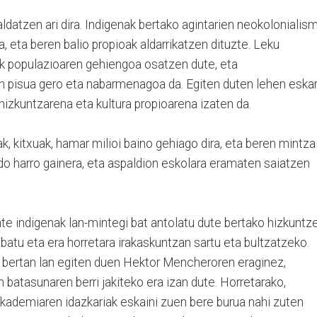
ldatzen ari dira. Indigenak bertako agintarien neokolonialis
a, eta beren balio propioak aldarrikatzen dituzte. Leku
rrek populazioaren gehiengoa osatzen dute, eta
 pisua gero eta nabarmenagoa da. Egiten duten lehen eskar
 hizkuntzarena eta kultura propioarena izaten da.
 kitxuak, hamar milioi baino gehiago dira, eta beren mintza
ndo harro gainera, eta aspaldion eskolara eramaten saiatzen
te indigenak lan-mintegi bat antolatu dute bertako hizkuntz
batu eta era horretara irakaskuntzan sartu eta bultzatzeko.
bertan lan egiten duen Hektor Mencheroren eraginez,
batasunaren berri jakiteko era izan dute. Horretarako,
Akademiaren idazkariak eskaini zuen bere burua nahi zuten