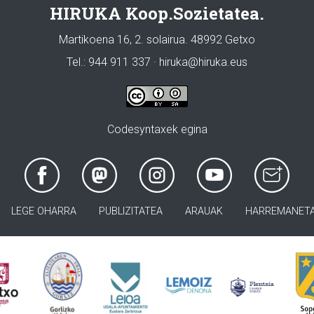
HIRUKA Koop.Sozietatea.
Martikoena 16, 2. solairua. 48992 Getxo
Tel.: 944 911 337 · hiruka@hiruka.eus
Codesyntaxek egina
LEGE OHARRA
PUBLIZITATEA
ARAUAK
HARREMANET