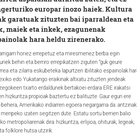
gerturiko europar inozo haiek. Kultura
iak garatuak zituzten bai iparraldean eta
k, maiek eta inkek, ezagunenak
painolak hara heldu zirenerako.
harrigarri horiez errepetuz eta miresmenez berba egin
nek behin eta berriro errepikatzen ziguten “guk geure
urrea eta zilarra eskubeteka lapurtzen ibilitako espainolak har
xiko edo Yukatango eraikinak altxatu zituzten jendeak
 zegokeen txarto erdaldunek bertakoei erdara ERE irakatsi
rren hizkuntza propioak baztertu ez balituzte. Gaur egun ere
-behera, Amerikako indiarren egoera negargarria da: antzina
 menpeko izaten segitzen dute. Estatu sortu berrien balio
ako metropoliarenak dira: hizkuntza, erlijioa, ohiturak, legeak,
a folklore hutsa utzirik.