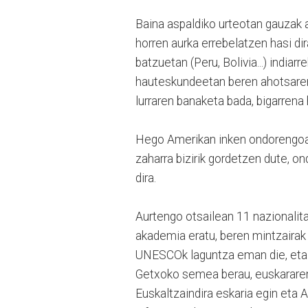
Baina aspaldiko urteotan gauzak a
horren aurka errebelatzen hasi dir
batzuetan (Peru, Bolivia...) india
hauteskundeetan beren ahotsaren
lurraren banaketa bada, bigarrena
Hego Amerikan inken ondorengoak,
zaharra bizirik gordetzen dute, o
dira.
Aurtengo otsailean 11 nazionalita
akademia eratu, beren mintzairak 
UNESCOk laguntza eman die, eta 
Getxoko semea berau, euskararen 
Euskaltzaindira eskaria egin eta 